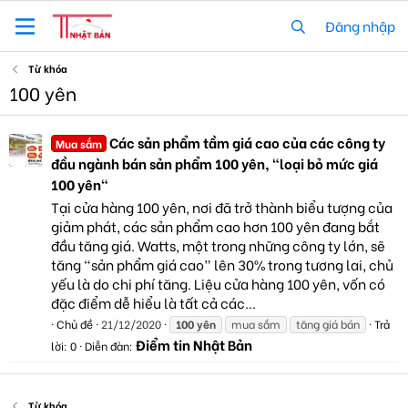
Đăng nhập
Từ khóa
100 yên
Các sản phẩm tầm giá cao của các công ty
Mua sắm
đầu ngành bán sản phẩm 100 yên, "loại bỏ mức giá
100 yên"
Tại cửa hàng 100 yên, nơi đã trở thành biểu tượng của
giảm phát, các sản phẩm cao hơn 100 yên đang bắt
đầu tăng giá. Watts, một trong những công ty lớn, sẽ
tăng “sản phẩm giá cao” lên 30% trong tương lai, chủ
yếu là do chi phí tăng. Liệu cửa hàng 100 yên, vốn có
đặc điểm dễ hiểu là tất cả các...
Chủ đề
21/12/2020
100
yên
mua sắm
tăng giá bán
Trả
Điểm tin Nhật Bản
lời: 0
Diễn đàn:
Từ khóa