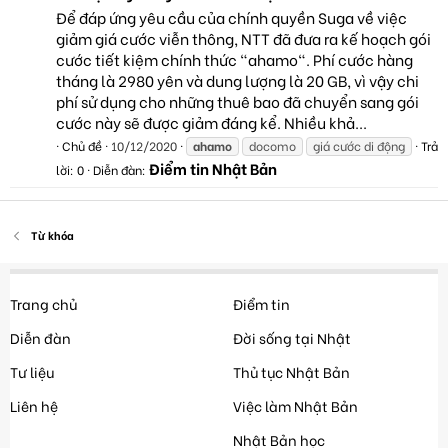
Để đáp ứng yêu cầu của chính quyền Suga về việc
giảm giá cước viễn thông, NTT đã đưa ra kế hoạch gói
cước tiết kiệm chính thức "ahamo". Phí cước hàng
tháng là 2980 yên và dung lượng là 20 GB, vì vậy chi
phí sử dụng cho những thuê bao đã chuyển sang gói
cước này sẽ được giảm đáng kể. Nhiều khả...
Chủ đề
10/12/2020
ahamo
docomo
giá cước di động
Trả
Điểm tin Nhật Bản
lời: 0
Diễn đàn:
Từ khóa
Trang chủ
Điểm tin
Diễn đàn
Đời sống tại Nhật
Tư liệu
Thủ tục Nhật Bản
Liên hệ
Việc làm Nhật Bản
Nhật Bản học