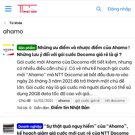
Đăng nhập
Từ khóa
ahamo
Những ưu điểm và nhược điểm của Ahamo !
Sản phẩm
Những lưu ý đối với gói cước Docomo giá rẻ là gì ?
Gói cước mới Ahamo của Docomo rất tiết kiệm, nhưng
có nhiều điều cần chú ý. Có vẻ như kế hoạch gói cước
mới "Ahamo" mà NTT Docomo sẽ bắt đầu đưa ra vào
ngày 26 tháng 3 năm 2021 đã trở thành một chủ đề
lớn. Gói cước này là gói cước mà người dùng có thể sử
dụng 20GB data tốc độ cao với giá...
Chủ đề
16/02/2021
ahamo
gói cước giá rẻ
ntt docomo
Điểm tin Nhật Bản
Trả lời: 0
Diễn đàn:
“Sự thật quá nguy hiểm” của “Ahamo”,
Doanh nghiệp
kế hoạch giảm giá cước mới cực rẻ của NTT Docomo