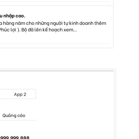
hu nhập cao.
i đa hàng năm cho những người tự kinh doanh thêm
húc lợi ). Bộ đã lên kế hoạch xem...
App 2
Quảng cáo
999.999.888