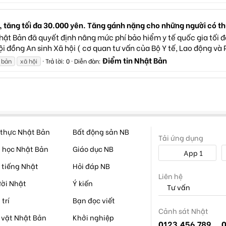
a, tăng tối đa 30.000 yên. Tăng gánh nặng cho những người có t
 Nhật Bản đã quyết định nâng mức phí bảo hiểm y tế quốc gia tố
i đồng An sinh Xã hội ( cơ quan tư vấn của Bộ Y tế, Lao động và P
Điểm tin Nhật Bản
 bản
xã hội
Trả lời: 0
Diễn đàn:
thực Nhật Bản
Bất động sản NB
Tải ứng dụng
 học Nhật Bản
Giáo dục NB
App 1
 tiếng Nhật
Hỏi đáp NB
Liên hệ
ời Nhật
Ý kiến
Tư vấn
 trí
Bạn đọc viết
Cảnh sát Nhật
 vặt Nhật Bản
Khởi nghiệp
0123.456.789
0