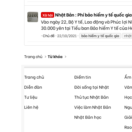
Nhật Bản : Phí bảo hiểm y tế quốc gi
Xã hội
Vào ngày 22, Bộ Y tế, Lao động và Phúc lợi
30.000 yên tại Tiểu ban Bảo hiểm Y tế của Hộ
Chủ đề
22/10/2021
bảo
hiểm
y
tế
quốc
gia
nhật
Trang chủ
Từ khóa
Trang chủ
Điểm tin
Ẩm 
Diễn đàn
Đời sống tại Nhật
Văn
Tư liệu
Thủ tục Nhật Bản
Học
Liên hệ
Việc làm Nhật Bản
Ngư
Nhật Bản học
Giải
Rao