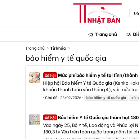
06
Trang chủ
Di
Trang chủ
Từ khóa
bảo hiểm y tế quốc gia
Mức phí bảo hiểm y tế tại tỉnh/thành
Xã hội
Hiệp hội Bảo hiểm Y tế Quốc gia (Kenko Hok
khoản thanh toán vào tháng 4), với mức trung
Chủ đề
25/02/2026
bảo
hiểm
y
tế
quốc
gia
xã h
Bảo hiểm Y tế Quốc gia thâm hụt 180
Xã hội
Vào ngày 25, Bộ Y tế, Lao động và Phúc lợi 
180,3 tỷ Yên trên toàn quốc trong năm tài ch