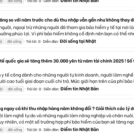
Điểm tin Nhật Bản
ội
đời sống
Trả lời: 0
Diễn đàn:
 tăng so với năm trước cho dù thu nhập vẫn gần như không thay đ
người, ngoại trừ những người đã tham gia bảo hiểm y tế tại nơi
hưởng phúc lợi. Vì phí bảo hiểm không cố định nên bạn có thể n
Đời sống tại Nhật
ội
đời sống
Trả lời: 0
Diễn đàn:
 tế quốc gia sẽ tăng thêm 30.000 yên từ năm tài chính 2025 ! Số
m y tế công dành cho những người tự kinh doanh, người làm nghề
i cao tuổi giai đoạn cuối chi trả. Mức giới hạn trên của phí bảo
Điểm tin Nhật Bản
ội
đời sống
Trả lời: 0
Diễn đàn:
ng ngay cả khi thu nhập hàng năm không đổi ? Giải thích các lý d
i làm nghề tự do và những người làm nông nghiệp và chăn nuôi. 
uy nhiên, có một số trường hợp phí bảo hiểm của bạn sẽ tăng ng
Điểm tin Nhật Bản
ội
đời sống
Trả lời: 0
Diễn đàn: