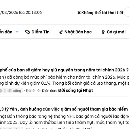
/08/2026 lúc 20:18:06
❌ Không thể tải thời tiết
ễn đàn
Điểm Tin
Nhật Bản học
Có gì mới
 phố của bạn sẽ giảm hay giữ nguyên trong năm tài chính 2026 ?
en) đã công bố mức phí bảo hiểm cho năm tài chính 2026. Mức ph
 bình dự kiến giảm 0,1%. Trong bối cảnh giá cả leo thang, một số
Đời sống tại Nhật
ội
đời sống
Trả lời: 0
Diễn đàn:
,3 tỷ Yên , ảnh hưởng của việc giảm số người tham gia bảo hiểm
Nhật Bản thông báo rằng hệ thống NHI, bao gồm cả người lao động
ính 2023. Đây là năm thứ ba liên tiếp thâm hụt, mức thâm hụt tăn