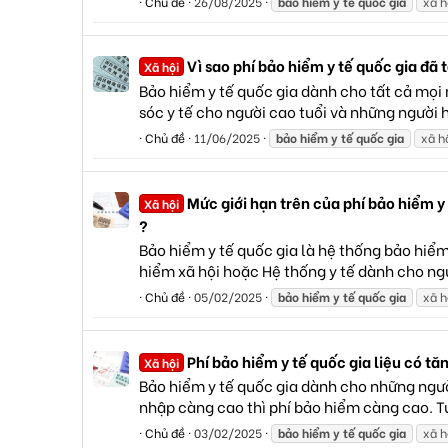
Chủ đề
26/08/2025
bảo
hiểm
y
tế
quốc
gia
xã h
Vì sao phí bảo hiểm y tế quốc gia đã
Xã hội
Bảo hiểm y tế quốc gia dành cho tất cả mọi 
sóc y tế cho người cao tuổi và những người 
Chủ đề
11/06/2025
bảo
hiểm
y
tế
quốc
gia
xã h
Mức giới hạn trên của phí bảo hiểm y
Xã hội
?
Bảo hiểm y tế quốc gia là hệ thống bảo hiể
hiểm xã hội hoặc Hệ thống y tế dành cho ngườ
Chủ đề
05/02/2025
bảo
hiểm
y
tế
quốc
gia
xã h
Phí bảo hiểm y tế quốc gia liệu có tă
Xã hội
Bảo hiểm y tế quốc gia dành cho những ngườ
nhập càng cao thì phí bảo hiểm càng cao. T
Chủ đề
03/02/2025
bảo
hiểm
y
tế
quốc
gia
xã h