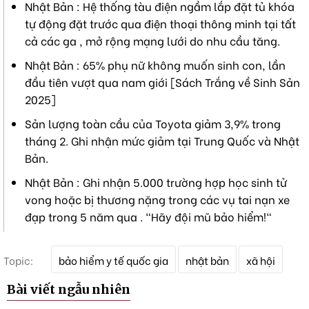
Nhật Bản : Hệ thống tàu điện ngầm lắp đặt tủ khóa
tự động đặt trước qua điện thoại thông minh tại tất
cả các ga , mở rộng mạng lưới do nhu cầu tăng.
Nhật Bản : 65% phụ nữ không muốn sinh con, lần
đầu tiên vượt qua nam giới [Sách Trắng về Sinh Sản
2025]
Sản lượng toàn cầu của Toyota giảm 3,9% trong
tháng 2. Ghi nhận mức giảm tại Trung Quốc và Nhật
Bản.
Nhật Bản : Ghi nhận 5.000 trường hợp học sinh tử
vong hoặc bị thương nặng trong các vụ tai nạn xe
đạp trong 5 năm qua . "Hãy đội mũ bảo hiểm!"
T
Topic:
bảo hiểm y tế quốc gia
nhật bản
xã hội
ừ
k
Bài viết ngẫu nhiên
h