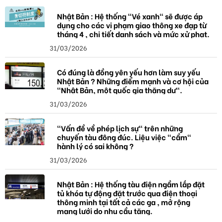
ó
a
Nhật Bản : Hệ thống "Vé xanh" sẽ được áp
dụng cho các vi phạm giao thông xe đạp từ
tháng 4 , chi tiết danh sách và mức xử phạt.
31/03/2026
Có đúng là đồng yên yếu hơn làm suy yếu
Nhật Bản ? Những điểm mạnh và cơ hội của
"Nhật Bản, một quốc gia thặng dư".
31/03/2026
"Vấn đề về phép lịch sự" trên những
chuyến tàu đông đúc. Liệu việc "cầm"
hành lý có sai không ?
31/03/2026
Nhật Bản : Hệ thống tàu điện ngầm lắp đặt
tủ khóa tự động đặt trước qua điện thoại
thông minh tại tất cả các ga , mở rộng
mạng lưới do nhu cầu tăng.