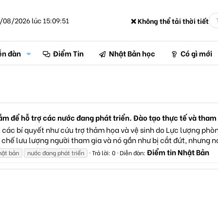
/08/2026 lúc 15:09:51
❌ Không thể tải thời tiết
ễn đàn
Điểm Tin
Nhật Bản học
Có gì mới
 để hỗ trợ các nước đang phát triển. Đào tạo thực tế và tham 
 các bí quyết như cứu trợ thảm họa và vệ sinh do Lực lượng phò
n chế lưu lượng người tham gia và nó gần như bị cắt đứt, nhưng nó
Điểm tin Nhật Bản
hật bản
nước đang phát triển
Trả lời: 0
Diễn đàn: