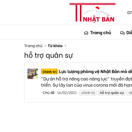
07
Trang chủ
Di
Trang chủ
Từ khóa
hỗ trợ quân sự
Lực lượng phòng vệ Nhật Bản mò dẫm
Chính trị
"Dự án hỗ trợ nâng cao năng lực" truyền đạt
triển. Sự lây lan của virus corona mới đã hạ
Chủ đề
16/02/2021
chính trị
hỗ
trợ
quân
sự
n