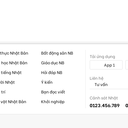
thực Nhật Bản
Bất động sản NB
Tải ứng dụng
 học Nhật Bản
Giáo dục NB
App 1
 tiếng Nhật
Hỏi đáp NB
Liên hệ
ời Nhật
Ý kiến
Tư vấn
 trí
Bạn đọc viết
Cảnh sát Nhật
 vặt Nhật Bản
Khởi nghiệp
0123.456.789
0