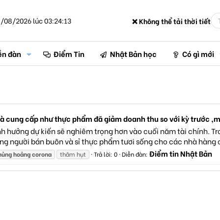
/08/2026 lúc 03:24:13
❌ Không thể tải thời tiết
ễn đàn
Điểm Tin
Nhật Bản học
Có gì mới
 cung cấp như thực phẩm đã giảm doanh thu so với kỳ trước ,m
 hưởng dự kiến sẽ nghiêm trọng hơn vào cuối năm tài chính. Tro
ững người bán buôn và sỉ thực phẩm tươi sống cho các nhà hàng 
Điểm tin Nhật Bản
hủng
hoảng
corona
thâm hụt
Trả lời: 0
Diễn đàn: