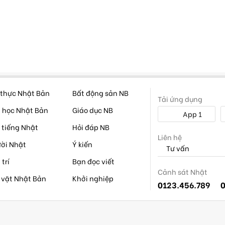
thực Nhật Bản
Bất động sản NB
Tải ứng dụng
 học Nhật Bản
Giáo dục NB
App 1
 tiếng Nhật
Hỏi đáp NB
Liên hệ
ời Nhật
Ý kiến
Tư vấn
 trí
Bạn đọc viết
Cảnh sát Nhật
 vặt Nhật Bản
Khởi nghiệp
0123.456.789
0