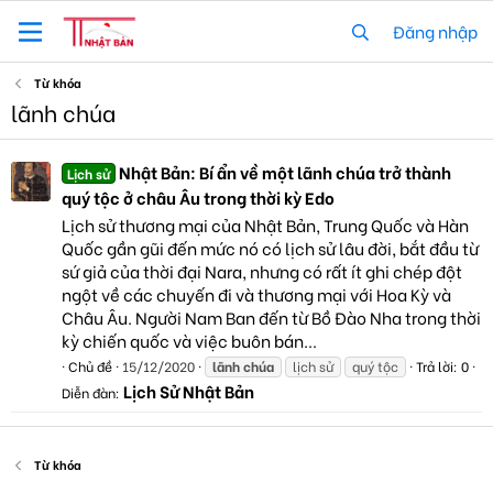
Đăng nhập
Từ khóa
lãnh chúa
Nhật Bản: Bí ẩn về một lãnh chúa trở thành
Lịch sử
quý tộc ở châu Âu trong thời kỳ Edo
Lịch sử thương mại của Nhật Bản, Trung Quốc và Hàn
Quốc gần gũi đến mức nó có lịch sử lâu đời, bắt đầu từ
sứ giả của thời đại Nara, nhưng có rất ít ghi chép đột
ngột về các chuyến đi và thương mại với Hoa Kỳ và
Châu Âu. Người Nam Ban đến từ Bồ Đào Nha trong thời
kỳ chiến quốc và việc buôn bán...
Chủ đề
15/12/2020
lãnh
chúa
lịch sử
quý tộc
Trả lời: 0
Lịch Sử Nhật Bản
Diễn đàn:
Từ khóa