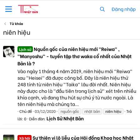
Đăng nhập
Từ khóa
niên hiệu
Nguồn gốc của niên hiệu mới "Reiwa" ,
Lịch sử
"Manyoshu" - tuyển tập thơ waka cổ nhất của Nhật
Bản là ?
Vào ngày 1 tháng 4 năm 2019, niên hiệu mới "Reiwa"
sau "Heisei" đã được công bố. Đây là niên hiệu thứ
248 tính từ niên hiệu "Taika" lâu đời nhất. Niên hiệu
này được cho là "đầu tiên trong lịch sử" xét trên nhiều
khía cạnh, và đang thu hút sự chú ý từ nước ngoài. Là
tên niên hiệu mà chúng ta...
Chủ đề
03/12/2020
nguồn gốc
nhật bản
niên
hiệu
Trả
Lịch Sử Nhật Bản
lời: 0
Diễn đàn:
Sự thiên vị lộ liễu của Hội đồng Khoa học Nhật
Xã hội