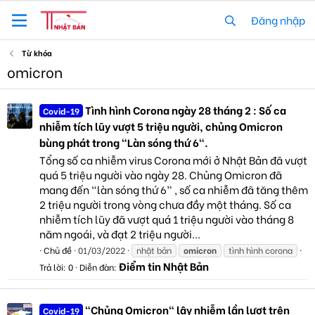
Đăng nhập
Từ khóa
omicron
Tình hình Corona ngày 28 tháng 2 : Số ca
Covid-19
nhiễm tích lũy vượt 5 triệu người, chủng Omicron
bùng phát trong "Làn sóng thứ 6".
Tổng số ca nhiễm virus Corona mới ở Nhật Bản đã vượt
quá 5 triệu người vào ngày 28. Chủng Omicron đã
mang đến “làn sóng thứ 6” , số ca nhiễm đã tăng thêm
2 triệu người trong vòng chưa đầy một tháng. Số ca
nhiễm tích lũy đã vượt quá 1 triệu người vào tháng 8
năm ngoái, và đạt 2 triệu người...
Chủ đề
01/03/2022
nhật bản
omicron
tình hình corona
Điểm tin Nhật Bản
Trả lời: 0
Diễn đàn:
"Chủng Omicron" lây nhiễm lần lượt trên
Covid-19