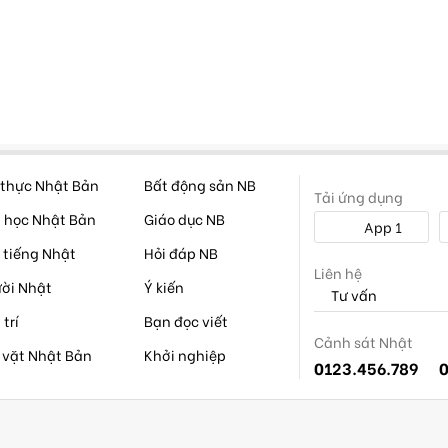
thực Nhật Bản
Bất động sản NB
Tải ứng dụng
 học Nhật Bản
Giáo dục NB
App 1
 tiếng Nhật
Hỏi đáp NB
Liên hệ
ời Nhật
Ý kiến
Tư vấn
 trí
Bạn đọc viết
Cảnh sát Nhật
 vặt Nhật Bản
Khởi nghiệp
0123.456.789
0