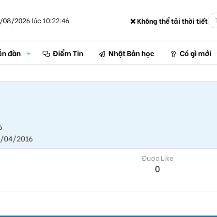
/08/2026 lúc 10:22:46
❌ Không thể tải thời tiết
ễn đàn
Điểm Tin
Nhật Bản học
Có gì mới
6
/04/2016
Được Like
0