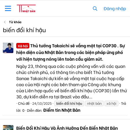
Đăng nhập
Từ khóa
biến đổi khí hậu
Thủ tướng Takaichi sẽ vắng mặt tại COP30 . Sự
Xã hội
hiện diện của Nhật Bản trong các biện pháp ứng phó
với hiện tượng nóng lên toàn cầu giảm sút.
Ngày 23, thông qua các cuộc phỏng vấn với các quan
chức chính phủ, có thông tin cho biết Thủ tướng
Sanae Takaichi dự kiến sẽ vắng mặt tại cuộc họp cấp
cao của Hội nghị các bên tham gia Công ước khung
của Liên hợp quốc về biến đổi khí hậu (COP30) lần thứ
30, dự kiến diễn ra tại Brazil vào đầu...
Chủ đề
24/10/2025
biến
đổi
khí
hậu
nhật bản
xã hội
Trả
Điểm tin Nhật Bản
lời: 0
Diễn đàn:
Biến Đổi Khí Hậu Và Ảnh Hưởng Đến Biển Nhật Bản