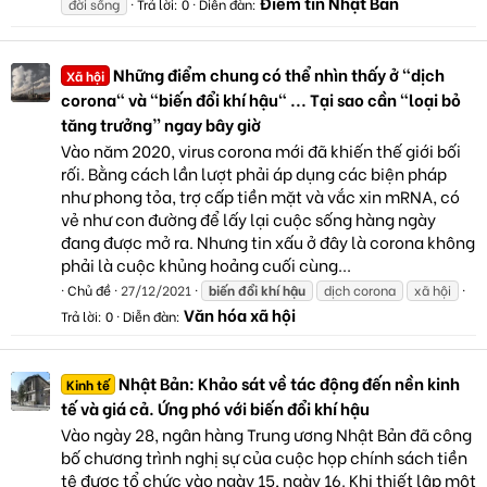
Điểm tin Nhật Bản
đời sống
Trả lời: 0
Diễn đàn:
Những điểm chung có thể nhìn thấy ở "dịch
Xã hội
corona" và "biến đổi khí hậu" ... Tại sao cần "loại bỏ
tăng trưởng” ngay bây giờ
Vào năm 2020, virus corona mới đã khiến thế giới bối
rối. Bằng cách lần lượt phải áp dụng các biện pháp
như phong tỏa, trợ cấp tiền mặt và vắc xin mRNA, có
vẻ như con đường để lấy lại cuộc sống hàng ngày
đang được mở ra. Nhưng tin xấu ở đây là corona không
phải là cuộc khủng hoảng cuối cùng...
Chủ đề
27/12/2021
biến
đổi
khí
hậu
dịch corona
xã hội
Văn hóa xã hội
Trả lời: 0
Diễn đàn:
Nhật Bản: Khảo sát về tác động đến nền kinh
Kinh tế
tế và giá cả. Ứng phó với biến đổi khí hậu
Vào ngày 28, ngân hàng Trung ương Nhật Bản đã công
bố chương trình nghị sự của cuộc họp chính sách tiền
tệ được tổ chức vào ngày 15, ngày 16. Khi thiết lập một