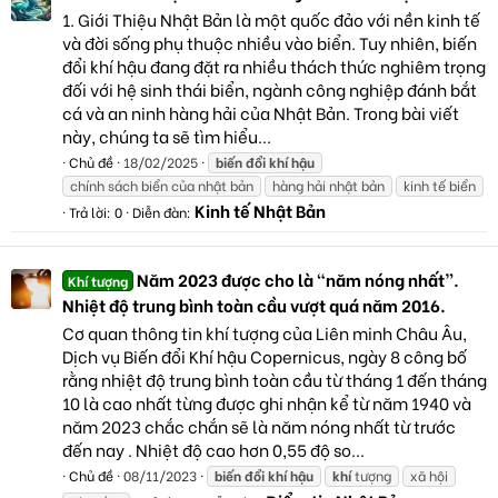
1. Giới Thiệu Nhật Bản là một quốc đảo với nền kinh tế
và đời sống phụ thuộc nhiều vào biển. Tuy nhiên, biến
đổi khí hậu đang đặt ra nhiều thách thức nghiêm trọng
đối với hệ sinh thái biển, ngành công nghiệp đánh bắt
cá và an ninh hàng hải của Nhật Bản. Trong bài viết
này, chúng ta sẽ tìm hiểu...
Chủ đề
18/02/2025
biến
đổi
khí
hậu
chính sách biển của nhật bản
hàng hải nhật bản
kinh tế biển
Kinh tế Nhật Bản
Trả lời: 0
Diễn đàn:
Năm 2023 được cho là “năm nóng nhất”.
Khí tượng
Nhiệt độ trung bình toàn cầu vượt quá năm 2016.
Cơ quan thông tin khí tượng của Liên minh Châu Âu,
Dịch vụ Biến đổi Khí hậu Copernicus, ngày 8 công bố
rằng nhiệt độ trung bình toàn cầu từ tháng 1 đến tháng
10 là cao nhất từng được ghi nhận kể từ năm 1940 và
năm 2023 chắc chắn sẽ là năm nóng nhất từ trước
đến nay . Nhiệt độ cao hơn 0,55 độ so...
Chủ đề
08/11/2023
biến
đổi
khí
hậu
khí
tượng
xã hội