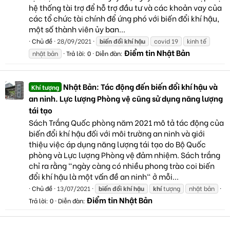
hệ thống tài trợ để hỗ trợ đầu tư và các khoản vay của
các tổ chức tài chính để ứng phó với biến đổi khí hậu,
một số thành viên ủy ban...
Chủ đề
28/09/2021
biến
đổi
khí
hậu
covid 19
kinh tế
Điểm tin Nhật Bản
nhật bản
Trả lời: 0
Diễn đàn:
Nhật Bản: Tác động đến biến đổi khí hậu và
Khí tượng
an ninh. Lực lượng Phòng vệ cũng sử dụng năng lượng
tái tạo
Sách Trắng Quốc phòng năm 2021 mô tả tác động của
biến đổi khí hậu đối với môi trường an ninh và giới
thiệu việc áp dụng năng lượng tái tạo do Bộ Quốc
phòng và Lực lượng Phòng vệ đảm nhiệm. Sách trắng
chỉ ra rằng "ngày càng có nhiều phong trào coi biến
đổi khí hậu là một vấn đề an ninh" ở mỗi...
Chủ đề
13/07/2021
biến
đổi
khí
hậu
khí
tượng
nhật bản
Điểm tin Nhật Bản
Trả lời: 0
Diễn đàn: