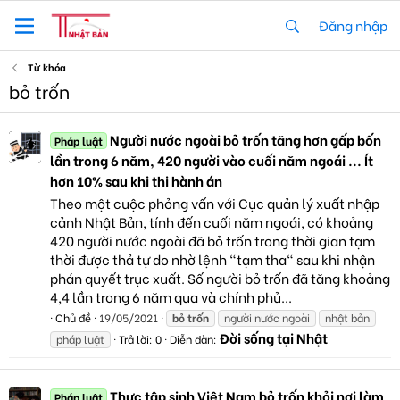
Đăng nhập
Từ khóa
bỏ trốn
Người nước ngoài bỏ trốn tăng hơn gấp bốn
Pháp luật
lần trong 6 năm, 420 người vào cuối năm ngoái ... Ít
hơn 10% sau khi thi hành án
Theo một cuộc phỏng vấn với Cục quản lý xuất nhập
cảnh Nhật Bản, tính đến cuối năm ngoái, có khoảng
420 người nước ngoài đã bỏ trốn trong thời gian tạm
thời được thả tự do nhờ lệnh "tạm tha" sau khi nhận
phán quyết trục xuất. Số người bỏ trốn đã tăng khoảng
4,4 lần trong 6 năm qua và chính phủ...
Chủ đề
19/05/2021
bỏ
trốn
người nước ngoài
nhật bản
Đời sống tại Nhật
pháp luật
Trả lời: 0
Diễn đàn:
Thực tập sinh Việt Nam bỏ trốn khỏi nơi làm
Pháp luật