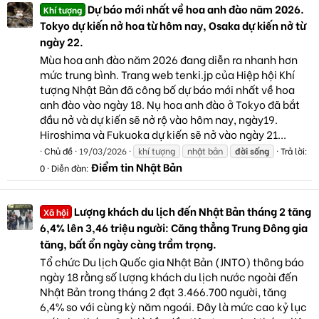
Dự báo mới nhất về hoa anh đào năm 2026.
Khí tượng
Tokyo dự kiến nở hoa từ hôm nay, Osaka dự kiến nở từ
ngày 22.
Mùa hoa anh đào năm 2026 đang diễn ra nhanh hơn
mức trung bình. Trang web tenki.jp của Hiệp hội Khí
tượng Nhật Bản đã công bố dự báo mới nhất về hoa
anh đào vào ngày 18. Nụ hoa anh đào ở Tokyo đã bắt
đầu nở và dự kiến sẽ nở rộ vào hôm nay, ngày19.
Hiroshima và Fukuoka dự kiến sẽ nở vào ngày 21...
Chủ đề
19/03/2026
khí tượng
nhật bản
đời
sống
Trả lời:
Điểm tin Nhật Bản
0
Diễn đàn:
Lượng khách du lịch đến Nhật Bản tháng 2 tăng
Xã hội
6,4% lên 3,46 triệu người: Căng thẳng Trung Đông gia
tăng, bất ổn ngày càng trầm trọng.
Tổ chức Du lịch Quốc gia Nhật Bản (JNTO) thông báo
ngày 18 rằng số lượng khách du lịch nước ngoài đến
Nhật Bản trong tháng 2 đạt 3.466.700 người, tăng
6,4% so với cùng kỳ năm ngoái. Đây là mức cao kỷ lục