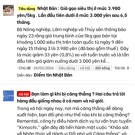
Nhật Bản : Giá gạo siêu thị ở mức 3.980
Tiêu dùng
yên/5kg . Lần đầu tiên dưới ở mức 3.000 yên sau 6,5
tháng.
Bộ Nông nghiệp, Lâm nghiệp và Thủy sản thông báo
ngày 23 rằng giá trung bình của 5kg gạo bán tại
khoảng 1.000 siêu thị trên toàn quốc từ ngày 9 đến
ngày 15 tháng 3 là 3.980 yên (đã bao gồm thuế). Đây
là mức giảm 33 yên (0,8%) so với tuần trước và là lần
đầu tiên giá giảm xuống dưới 3.000 yên kể...
Chủ đề
24/03/2026
tiêu dùng
xã hội
đời
sống
Trả lời: 0
Điểm tin Nhật Bản
Diễn đàn:
Bạn làm gì khi bị căng thẳng ? Hai câu trả lời
Xã hội
hàng đầu giống nhau ở cả nam và nữ giới.
Trong xã hội ngày nay, nơi mà căng thẳng dễ dàng
xuất hiện, bạn đối phó như thế nào khi bị căng thẳng?
Remental, công ty điều hành dịch vụ tư vấn trực tuyến
"Kimochi," gần đây đã tiến hành một cuộc "Khảo sát
về Nhận thức về Hành vi Đối phó với Căng thẳng" và