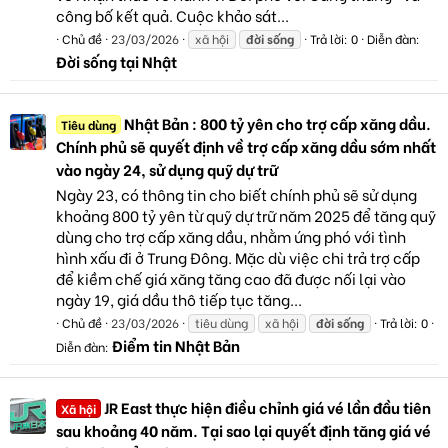
công bố kết quả. Cuộc khảo sát...
Chủ đề
23/03/2026
xã hội
đời
sống
Trả lời: 0
Diễn đàn:
Đời sống tại Nhật
Nhật Bản : 800 tỷ yên cho trợ cấp xăng dầu.
Tiêu dùng
Chính phủ sẽ quyết định về trợ cấp xăng dầu sớm nhất
vào ngày 24, sử dụng quỹ dự trữ
Ngày 23, có thông tin cho biết chính phủ sẽ sử dụng
khoảng 800 tỷ yên từ quỹ dự trữ năm 2025 để tăng quỹ
dùng cho trợ cấp xăng dầu, nhằm ứng phó với tình
hình xấu đi ở Trung Đông. Mặc dù việc chi trả trợ cấp
để kiềm chế giá xăng tăng cao đã được nối lại vào
ngày 19, giá dầu thô tiếp tục tăng...
Chủ đề
23/03/2026
tiêu dùng
xã hội
đời
sống
Trả lời: 0
Điểm tin Nhật Bản
Diễn đàn:
JR East thực hiện điều chỉnh giá vé lần đầu tiên
Xã hội
sau khoảng 40 năm. Tại sao lại quyết định tăng giá vé