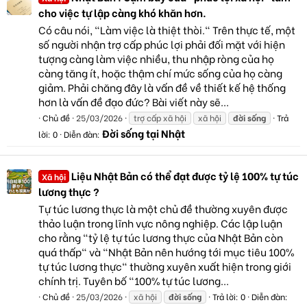
cho việc tự lập càng khó khăn hơn.
Có câu nói, "Làm việc là thiệt thòi." Trên thực tế, một
số người nhận trợ cấp phúc lợi phải đối mặt với hiện
tượng càng làm việc nhiều, thu nhập ròng của họ
càng tăng ít, hoặc thậm chí mức sống của họ càng
giảm. Phải chăng đây là vấn đề về thiết kế hệ thống
hơn là vấn đề đạo đức? Bài viết này sẽ...
Chủ đề
25/03/2026
trợ cấp xã hội
xã hội
đời
sống
Trả
Đời sống tại Nhật
lời: 0
Diễn đàn:
Liệu Nhật Bản có thể đạt được tỷ lệ 100% tự túc
Xã hội
lương thực ?
Tự túc lương thực là một chủ đề thường xuyên được
thảo luận trong lĩnh vực nông nghiệp. Các lập luận
cho rằng "tỷ lệ tự túc lương thực của Nhật Bản còn
quá thấp" và "Nhật Bản nên hướng tới mục tiêu 100%
tự túc lương thực" thường xuyên xuất hiện trong giới
chính trị. Tuyên bố "100% tự túc lương...
Chủ đề
25/03/2026
xã hội
đời
sống
Trả lời: 0
Diễn đàn: