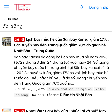
Đăng nhập
Từ khóa
đời sống
Lịch bay mùa hè của Sân bay Kansai giảm 17% .
Xã hội
Các tuyến bay đến Trung Quốc giảm 70% do quan hệ
Nhật Bản - Trung Quốc
Sân bay Kansai đã công bố lịch bay mùa hè năm 2026
(từ 29 tháng 3 đến 24 tháng 10) vào ngày 24. Số lượng
chuyến bay quốc tế trung bình tại Sân bay Kansai sẽ là
1.202,8 chuyến/tuần, giảm 17% so với lịch bay mùa hè
trước đó. Điều này chủ yếu là do số lượng chuyến bay
đến Trung Quốc giảm 70% xuống...
Chủ đề
26/03/2026
quan hệ nhật bản - trung quốc
xã hội
Điểm tin Nhật Bản
đời
sống
Trả lời: 0
Diễn đàn:
Nhật Bản : Cạm bẫy của "phúc lợi xã hội" làm
Xã hội