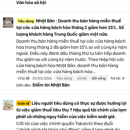
Văn hóa xã hội
Nhật Bản : Doanh thu bán hàng miễn thuế
Tiêu dùng
tại các cửa hàng bách hóa tháng 2 giảm hơn 15%. Số
lượng khách hàng Trung Quốc giảm một nửa.
Doanh thu bán hàng miễn thuế tại các cửa hàng bách
hóa trong tháng 2 đã giảm hơn 15% so với cùng kỳ năm
ngoái. Điều này đánh dấu tháng thứ tư liên tiếp doanh
thu giảm so với cùng kỳ năm trước. Theo Hiệp hội các
cửa hàng bách hóa Nhật Bản, doanh thu bán hàng
miễn thuế tại các cửa hàng bách hóa...
Chủ đề
25/03/2026
tiêu dùng
xã hội
đời
sống
Trả lời: 0
Điểm tin Nhật Bản
Diễn đàn:
Liệu người tiêu dùng có thực sự được hưởng lợi
Kinh tế
từ việc giảm thuế tiêu thụ ? Hậu quả tài chính của lạm
phát và những nguy hiểm của việc kiểm soát giá.
Cốt lõi của việc chính quyền Takaichi theo đuổi
"chính sách tài khóa chủ động" nằm ở lạm phát dự