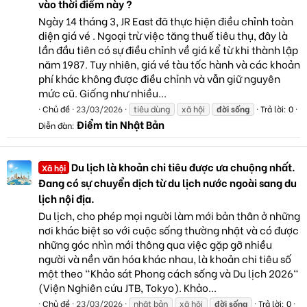
vào thời điểm này ?
Ngày 14 tháng 3, JR East đã thực hiện điều chỉnh toàn
diện giá vé . Ngoại trừ việc tăng thuế tiêu thụ, đây là
lần đầu tiên có sự điều chỉnh về giá kể từ khi thành lập
năm 1987. Tuy nhiên, giá vé tàu tốc hành và các khoản
phí khác không được điều chỉnh và vẫn giữ nguyên
mức cũ. Giống như nhiều...
Chủ đề
23/03/2026
tiêu dùng
xã hội
đời
sống
Trả lời: 0
Điểm tin Nhật Bản
Diễn đàn:
Du lịch là khoản chi tiêu được ưa chuộng nhất.
Xã hội
Đang có sự chuyển dịch từ du lịch nước ngoài sang du
lịch nội địa.
Du lịch, cho phép mọi người làm mới bản thân ở những
nơi khác biệt so với cuộc sống thường nhật và có được
những góc nhìn mới thông qua việc gặp gỡ nhiều
người và nền văn hóa khác nhau, là khoản chi tiêu số
một theo "Khảo sát Phong cách sống và Du lịch 2026"
(Viện Nghiên cứu JTB, Tokyo). Khảo...
Chủ đề
23/03/2026
nhật bản
xã hội
đời
sống
Trả lời: 0