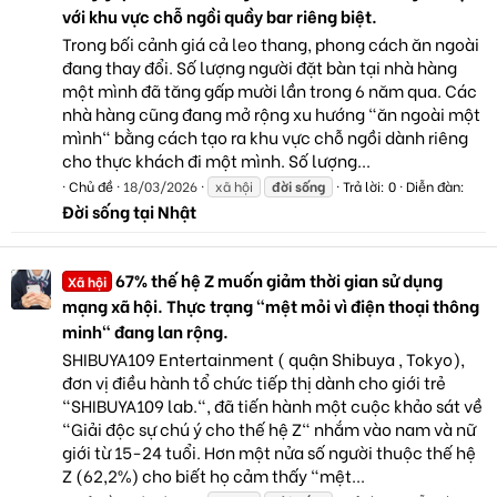
với khu vực chỗ ngồi quầy bar riêng biệt.
Trong bối cảnh giá cả leo thang, phong cách ăn ngoài
đang thay đổi. Số lượng người đặt bàn tại nhà hàng
một mình đã tăng gấp mười lần trong 6 năm qua. Các
nhà hàng cũng đang mở rộng xu hướng "ăn ngoài một
mình" bằng cách tạo ra khu vực chỗ ngồi dành riêng
cho thực khách đi một mình. Số lượng...
Chủ đề
18/03/2026
xã hội
đời
sống
Trả lời: 0
Diễn đàn:
Đời sống tại Nhật
67% thế hệ Z muốn giảm thời gian sử dụng
Xã hội
mạng xã hội. Thực trạng "mệt mỏi vì điện thoại thông
minh" đang lan rộng.
SHIBUYA109 Entertainment ( quận Shibuya , Tokyo),
đơn vị điều hành tổ chức tiếp thị dành cho giới trẻ
"SHIBUYA109 lab.", đã tiến hành một cuộc khảo sát về
"Giải độc sự chú ý cho thế hệ Z" nhắm vào nam và nữ
giới từ 15-24 tuổi. Hơn một nửa số người thuộc thế hệ
Z (62,2%) cho biết họ cảm thấy "mệt...