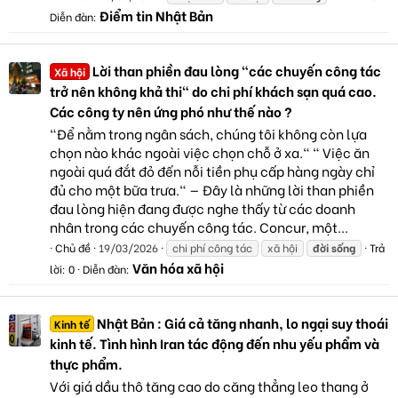
Điểm tin Nhật Bản
Diễn đàn:
Lời than phiền đau lòng "các chuyến công tác
Xã hội
trở nên không khả thi" do chi phí khách sạn quá cao.
Các công ty nên ứng phó như thế nào ?
"Để nằm trong ngân sách, chúng tôi không còn lựa
chọn nào khác ngoài việc chọn chỗ ở xa." " Việc ăn
ngoài quá đắt đỏ đến nỗi tiền phụ cấp hàng ngày chỉ
đủ cho một bữa trưa." — Đây là những lời than phiền
đau lòng hiện đang được nghe thấy từ các doanh
nhân trong các chuyến công tác. Concur, một...
Chủ đề
19/03/2026
chi phí công tác
xã hội
đời
sống
Trả
Văn hóa xã hội
lời: 0
Diễn đàn:
Nhật Bản : Giá cả tăng nhanh, lo ngại suy thoái
Kinh tế
kinh tế. Tình hình Iran tác động đến nhu yếu phẩm và
thực phẩm.
Với giá dầu thô tăng cao do căng thẳng leo thang ở