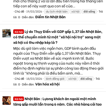
mới cho tháng 2 và là lần đầu tiên trong hai tháng liên
tiếp con số này vượt qua con số của...
Chủ đề
19/03/2026
du lịch nhật bản
xã hội
đời
sống
Trả
Điểm tin Nhật Bản
lời: 0
Diễn đàn:
Lý do Thụy Điển với GDP gấp 1,37 lần Nhật Bản,
Xã hội
có thể chuyển mình từ một "xã hội nội trợ" sang một
xã hội có thu nhập kép là ?
Mặc dù giờ làm việc ngắn hơn, GDP bình quân đầu
người của Thụy Điển vẫn gấp 1,37 lần Nhật Bản. Thụy
Điển vượt xa Nhật Bản về sức mạnh kinh tế. Bước
ngoặt trong sự thịnh vượng của nước này nằm ở thời
điểm họ định nghĩa lại sự phân công lao động theo giới
tính là "không phải là điều bẩm sinh, mà...
Chủ đề
18/03/2026
bình đẳng giới
xã hội
đời
sống
Trả
Văn hóa xã hội
lời: 0
Diễn đàn:
Nhật Bản : Lựong khách ăn ngoài một mình
Xã hội
tăng gấp mười lần trong 6 năm. Các nhà hàng cải tạo