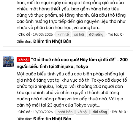
Iran, mối lo ngại ngày càng gia tăng rằng giá cả của
nhiều mặt hàng thiết yếu, bao gồm hàng hóa tiêu
dùng và thực phẩm, sẽ tăng nhanh. Giá dầu thô tăng
cao ảnh hưởng trực tiếp đến giá nguyên liệu thô như
nhựa và phân bón hóa học, và cũng lan...
Chủ đề
19/03/2026
kinh tế
xã hội
đời
sống
Trả lời: 0
Điểm tin Nhật Bản
Diễn đàn:
“Giá thuê nhà cao quá! Hãy làm gì đó đi!” . 200
Xã hội
người biểu tình tại Shinjuku, Tokyo
Một cuộc biểu tình yêu cầu các biện pháp chống lại
giá nhà ở tăng vọt tại khu vực đô thị Tokyo đã được tổ
chức tại Shinjuku, Tokyo, với khoảng 200 người dân
kêu gọi chính phủ và chính quyền thành phố tăng
cường nhà ở công cộng và trợ cấp thuê nhà. Với giá
căn hộ mới tại 23 quận của Tokyo vượt...
Chủ đề
19/03/2026
nhật bản
xã hội
đời
sống
Trả lời: 0
Điểm tin Nhật Bản
Diễn đàn: