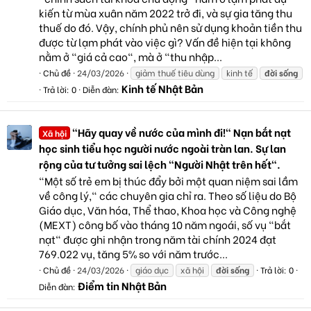
kiến từ mùa xuân năm 2022 trở đi, và sự gia tăng thu
thuế do đó. Vậy, chính phủ nên sử dụng khoản tiền thu
được từ lạm phát vào việc gì? Vấn đề hiện tại không
nằm ở "giá cả cao", mà ở "thu nhập...
Chủ đề
24/03/2026
giảm thuế tiêu dùng
kinh tế
đời
sống
Kinh tế Nhật Bản
Trả lời: 0
Diễn đàn:
"Hãy quay về nước của mình đi!" Nạn bắt nạt
Xã hội
học sinh tiểu học người nước ngoài tràn lan. Sự lan
rộng của tư tưởng sai lệch "Người Nhật trên hết".
"Một số trẻ em bị thúc đẩy bởi một quan niệm sai lầm
về công lý," các chuyên gia chỉ ra. Theo số liệu do Bộ
Giáo dục, Văn hóa, Thể thao, Khoa học và Công nghệ
(MEXT) công bố vào tháng 10 năm ngoái, số vụ "bắt
nạt" được ghi nhận trong năm tài chính 2024 đạt
769.022 vụ, tăng 5% so với năm trước...
Chủ đề
24/03/2026
giáo dục
xã hội
đời
sống
Trả lời: 0
Điểm tin Nhật Bản
Diễn đàn: