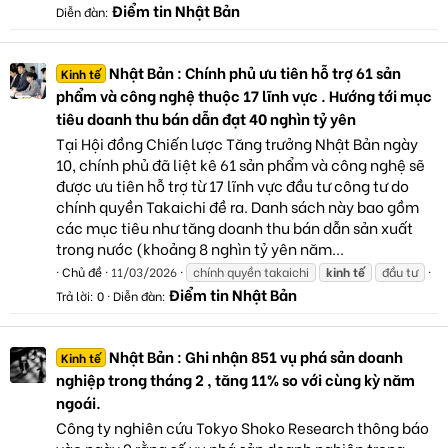
Điểm tin Nhật Bản
Diễn đàn:
Nhật Bản : Chính phủ ưu tiên hỗ trợ 61 sản
Kinh tế
phẩm và công nghệ thuộc 17 lĩnh vực . Hướng tới mục
tiêu doanh thu bán dẫn đạt 40 nghìn tỷ yên
Tại Hội đồng Chiến lược Tăng trưởng Nhật Bản ngày
10, chính phủ đã liệt kê 61 sản phẩm và công nghệ sẽ
được ưu tiên hỗ trợ từ 17 lĩnh vực đầu tư công tư do
chính quyền Takaichi đề ra. Danh sách này bao gồm
các mục tiêu như tăng doanh thu bán dẫn sản xuất
trong nước (khoảng 8 nghìn tỷ yên năm...
Chủ đề
11/03/2026
chính quyền takaichi
kinh
tế
đầu tư
Điểm tin Nhật Bản
Trả lời: 0
Diễn đàn:
Nhật Bản : Ghi nhận 851 vụ phá sản doanh
Kinh tế
nghiệp trong tháng 2 , tăng 11% so với cùng kỳ năm
ngoái.
Công ty nghiên cứu Tokyo Shoko Research thông báo
vào ngày 9 rằng số vụ phá sản doanh nghiệp trong