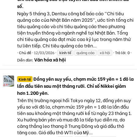
số.
Ngày 5 tháng 3, Dentsu công bố báo cáo "Chi tiêu
quảng cáo của Nhật Bản năm 2025", ước tính tổng chi
tiêu quảng cáo và chi tiêu quảng cáo theo phương
tiện truyền thông và ngành nghề tại Nhật Bản. Tổng
chi tiêu quảng cáo đạt mức cao kỷ lục trong năm thứ
tư liên tiếp. Chi tiêu quảng cáo trên...
Chủ đề
12/03/2026
kinh
tế
quảng cáo
xã hội
Trả lời: 0
Văn hóa xã hội
Diễn đàn:
Đồng yên suy yếu, chạm mức 159 yên = 1 đô la
Kinh tế
lần đầu tiên sau một tháng rưỡi. Chỉ số Nikkei giảm
hơn 1.200 yên.
Trên thị trường ngoại hối Tokyo ngày 12, đồng yên suy
yếu so với đô la, chạm mức 159 yên = 1 đô la lần đầu
tiên sau khoảng một tháng rưỡi kể từ ngày 23 tháng 1.
Xu hướng bán yên và mua đô la tiếp tục diễn ra, do
căng thẳng leo thang ở Trung Đông và giá dầu thô
tăng cao. Giá dầu thô WTI của Mỹ...