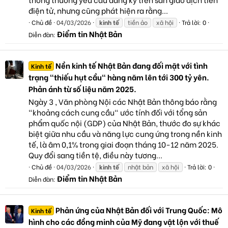
điện tử, nhưng cũng phát hiện ra rằng...
Chủ đề
04/03/2026
kinh
tế
tiền ảo
xã hội
Trả lời: 0
Điểm tin Nhật Bản
Diễn đàn:
Nền kinh tế Nhật Bản đang đối mặt với tình
Kinh tế
trạng "thiếu hụt cầu" hàng năm lên tới 300 tỷ yên.
Phản ánh từ số liệu năm 2025.
Ngày 3 , Văn phòng Nội các Nhật Bản thông báo rằng
"khoảng cách cung cầu" ước tính đối với tổng sản
phẩm quốc nội (GDP) của Nhật Bản, thước đo sự khác
biệt giữa nhu cầu và năng lực cung ứng trong nền kinh
tế, là âm 0,1% trong giai đoạn tháng 10-12 năm 2025.
Quy đổi sang tiền tệ, điều này tương...
Chủ đề
04/03/2026
kinh
tế
nhật bản
xã hội
Trả lời: 0
Điểm tin Nhật Bản
Diễn đàn:
Phản ứng của Nhật Bản đối với Trung Quốc: Mô
Kinh tế
hình cho các đồng minh của Mỹ đang vật lộn với thuế