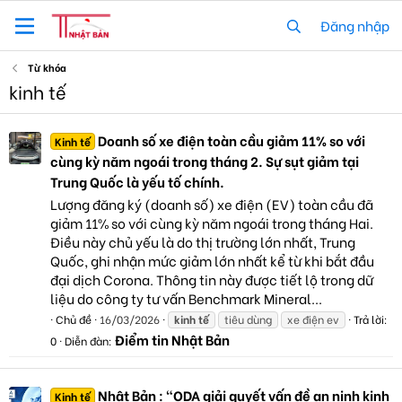
Đăng nhập
Từ khóa
kinh tế
Doanh số xe điện toàn cầu giảm 11% so với
Kinh tế
cùng kỳ năm ngoái trong tháng 2. Sự sụt giảm tại
Trung Quốc là yếu tố chính.
Lượng đăng ký (doanh số) xe điện (EV) toàn cầu đã
giảm 11% so với cùng kỳ năm ngoái trong tháng Hai.
Điều này chủ yếu là do thị trường lớn nhất, Trung
Quốc, ghi nhận mức giảm lớn nhất kể từ khi bắt đầu
đại dịch Corona. Thông tin này được tiết lộ trong dữ
liệu do công ty tư vấn Benchmark Mineral...
Chủ đề
16/03/2026
kinh
tế
tiêu dùng
xe điện ev
Trả lời:
Điểm tin Nhật Bản
0
Diễn đàn:
Nhật Bản : “ODA giải quyết vấn đề an ninh kinh
Kinh tế