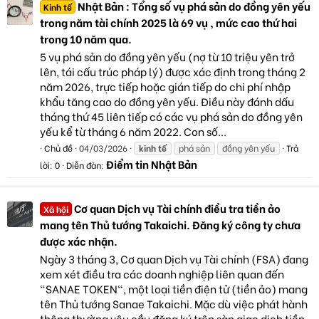
Nhật Bản : Tổng số vụ phá sản do đồng yên yếu
Kinh tế
trong năm tài chính 2025 là 69 vụ , mức cao thứ hai
trong 10 năm qua.
5 vụ phá sản do đồng yên yếu (nợ từ 10 triệu yên trở
lên, tái cấu trúc pháp lý) được xác định trong tháng 2
năm 2026, trực tiếp hoặc gián tiếp do chi phí nhập
khẩu tăng cao do đồng yên yếu. Điều này đánh dấu
tháng thứ 45 liên tiếp có các vụ phá sản do đồng yên
yếu kể từ tháng 6 năm 2022. Con số...
Chủ đề
04/03/2026
kinh
tế
phá sản
đồng yên yếu
Trả
Điểm tin Nhật Bản
lời: 0
Diễn đàn:
Cơ quan Dịch vụ Tài chính điều tra tiền ảo
Xã hội
mang tên Thủ tướng Takaichi. Đăng ký công ty chưa
được xác nhận.
Ngày 3 tháng 3, Cơ quan Dịch vụ Tài chính (FSA) đang
xem xét điều tra các doanh nghiệp liên quan đến
"SANAE TOKEN", một loại tiền điện tử (tiền ảo) mang
tên Thủ tướng Sanae Takaichi. Mặc dù việc phát hành
thông thường yêu cầu đăng ký trên sàn giao dịch tiền