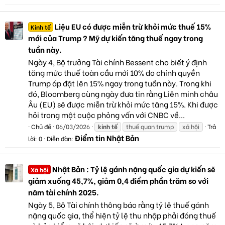
Liệu EU có được miễn trừ khỏi mức thuế 15%
Kinh tế
mới của Trump ? Mỹ dự kiến tăng thuế ngay trong
tuần này.
Ngày 4, Bộ trưởng Tài chính Bessent cho biết ý định
tăng mức thuế toàn cầu mới 10% do chính quyền
Trump áp đặt lên 15% ngay trong tuần này. Trong khi
đó, Bloomberg cùng ngày đưa tin rằng Liên minh châu
Âu (EU) sẽ được miễn trừ khỏi mức tăng 15%. Khi được
hỏi trong một cuộc phỏng vấn với CNBC về...
Chủ đề
06/03/2026
kinh
tế
thuế quan trump
xã hội
Trả
Điểm tin Nhật Bản
lời: 0
Diễn đàn:
Nhật Bản : Tỷ lệ gánh nặng quốc gia dự kiến sẽ
Xã hội
giảm xuống 45,7%, giảm 0,4 điểm phần trăm so với
năm tài chính 2025.
Ngày 5, Bộ Tài chính thông báo rằng tỷ lệ thuế gánh
nặng quốc gia, thể hiện tỷ lệ thu nhập phải đóng thuế