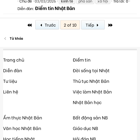
Chủ đề
03/03/2026
kinh
tế
phá sản
xã hội
Trả lời: 0
Điểm tin Nhật Bản
Diễn đàn:
First
Last
Trước
2 of 10
Tiếp
Từ khóa
Trang chủ
Điểm tin
Diễn đàn
Đời sống tại Nhật
Tư liệu
Thủ tục Nhật Bản
Liên hệ
Việc làm Nhật Bản
Nhật Bản học
Ẩm thực Nhật Bản
Bất động sản NB
Văn học Nhật Bản
Giáo dục NB
Học tiếng Nhật
Hỏi đáp NB