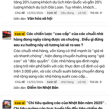
tăng 20% lượng khách du lịch Hàn Quốc và gần 20%
lượng khách du lịch Đài Loan. Tuy nhiên, khách...
Chủ đề
13/03/2026
kinh
tế
tiêu dùng
xã hội
Trả lời: 0
Văn hóa xã hội
Diễn đàn:
Các chiến lược "cao cấp" của các chuỗi nhà
Kinh tế
hàng đang ngày càng được ưa chuộng . Điều gì đứng
sau xu hướng này và tương lai sẽ ra sao ?
Các chuỗi nhà hàng, vốn từng có thế mạnh là "giá rẻ
và nhanh chóng", hiện đang chuyển hướng sang "giá
cao" và "độc quyền". Các nhà hàng gia đình ngày
càng trở nên phổ biến với các thực đơn cố định có giá
trên 3.000 yên, và các chuỗi sushi băng chuyền đang
mở rộng sang các nhà hàng sushi cao cấp...
Chủ đề
13/03/2026
kinh
tế
nhà hàng
xã hội
Trả lời: 0
Điểm tin Nhật Bản
Diễn đàn:
"Chi tiêu quảng cáo của Nhật Bản năm 2025" .
Kinh tế
Chi tiêu quảng cáo trực tuyến lần đầu tiên chiếm đa