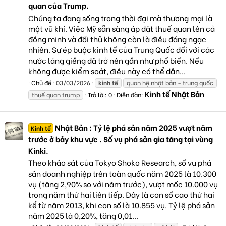
quan của Trump.
Chúng ta đang sống trong thời đại mà thương mại là
một vũ khí. Việc Mỹ sẵn sàng áp đặt thuế quan lên cả
đồng minh và đối thủ không còn là điều đáng ngạc
nhiên. Sự ép buộc kinh tế của Trung Quốc đối với các
nước láng giềng đã trở nên gần như phổ biến. Nếu
không được kiểm soát, điều này có thể dẫn...
Chủ đề
03/03/2026
kinh
tế
quan hệ nhật bản - trung quốc
Kinh tế Nhật Bản
thuế quan trump
Trả lời: 0
Diễn đàn:
Nhật Bản : Tỷ lệ phá sản năm 2025 vượt năm
Kinh tế
trước ở bảy khu vực . Số vụ phá sản gia tăng tại vùng
Kinki.
Theo khảo sát của Tokyo Shoko Research, số vụ phá
sản doanh nghiệp trên toàn quốc năm 2025 là 10.300
vụ (tăng 2,90% so với năm trước), vượt mốc 10.000 vụ
trong năm thứ hai liên tiếp. Đây là con số cao thứ hai
kể từ năm 2013, khi con số là 10.855 vụ. Tỷ lệ phá sản
năm 2025 là 0,20%, tăng 0,01...