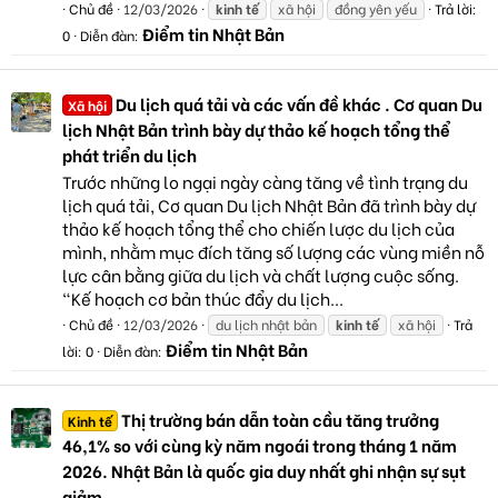
Chủ đề
12/03/2026
kinh
tế
xã hội
đồng yên yếu
Trả lời:
Điểm tin Nhật Bản
0
Diễn đàn:
Du lịch quá tải và các vấn đề khác . Cơ quan Du
Xã hội
lịch Nhật Bản trình bày dự thảo kế hoạch tổng thể
phát triển du lịch
Trước những lo ngại ngày càng tăng về tình trạng du
lịch quá tải, Cơ quan Du lịch Nhật Bản đã trình bày dự
thảo kế hoạch tổng thể cho chiến lược du lịch của
mình, nhằm mục đích tăng số lượng các vùng miền nỗ
lực cân bằng giữa du lịch và chất lượng cuộc sống.
"Kế hoạch cơ bản thúc đẩy du lịch...
Chủ đề
12/03/2026
du lịch nhật bản
kinh
tế
xã hội
Trả
Điểm tin Nhật Bản
lời: 0
Diễn đàn:
Thị trường bán dẫn toàn cầu tăng trưởng
Kinh tế
46,1% so với cùng kỳ năm ngoái trong tháng 1 năm
2026. Nhật Bản là quốc gia duy nhất ghi nhận sự sụt
giảm.