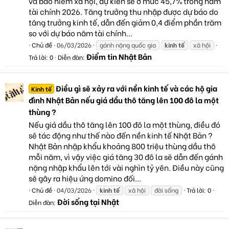
và bảo hiểm xã hội, dự kiến sẽ ở mức 45,7% trong năm
tài chính 2026. Tăng trưởng thu nhập được dự báo do
tăng trưởng kinh tế, dẫn đến giảm 0,4 điểm phần trăm
so với dự báo năm tài chính...
Chủ đề
06/03/2026
gánh nặng quốc gia
kinh
tế
xã hội
Điểm tin Nhật Bản
Trả lời: 0
Diễn đàn:
Điều gì sẽ xảy ra với nền kinh tế và các hộ gia
Kinh tế
đình Nhật Bản nếu giá dầu thô tăng lên 100 đô la một
thùng ?
Nếu giá dầu thô tăng lên 100 đô la một thùng, điều đó
sẽ tác động như thế nào đến nền kinh tế Nhật Bản ?
Nhật Bản nhập khẩu khoảng 800 triệu thùng dầu thô
mỗi năm, vì vậy việc giá tăng 30 đô la sẽ dẫn đến gánh
nặng nhập khẩu lên tới vài nghìn tỷ yên. Điều này cũng
sẽ gây ra hiệu ứng domino đối...
Chủ đề
04/03/2026
kinh
tế
xã hội
đời sống
Trả lời: 0
Đời sống tại Nhật
Diễn đàn: