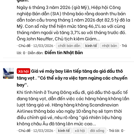
Ngày 6 tháng 3 năm 2026 (giờ Mỹ), Hiệp hội Công
nghiệp Bán dẫn (SIA) thông báo rằng doanh thu bán
dẫn toàn cầu trong tháng 1 năm 2026 đạt 82,5 tỷ đô la
Mỹ. Con số này thể hiện mức tăng 46,1% so với cùng
tháng năm ngoái và tăng 3,7% so với tháng trước đó.
Ông John Neuffer, Chủ tịch kiêm Giám...
Chủ đề
12/03/2026
chất bán dẫn
kinh
tế
nhật bản
Trả
Điểm tin Nhật Bản
lời: 0
Diễn đàn:
Giá vé máy bay liên tiếp tăng do giá dầu thô
Xã hội
tăng vọt . "Có thể xảy ra việc tạm ngừng các chuyến
bay".
Khi tình hình ở Trung Đông xấu đi, giá dầu thô quốc tế
đang tăng vọt, dẫn đến việc các hãng hàng không lần
lượt tăng giá vé. Hãng hàng không Scandinavian
Airlines thông báo vào ngày 10 rằng họ sẽ tạm thời
điều chỉnh giá vé, nêu rõ rằng "giá nhiên liệu hàng
không châu Âu đã tăng lên mức cao...
Chủ đề
12/03/2026
kinh
tế
xã hội
đời sống
Trả lời: 0