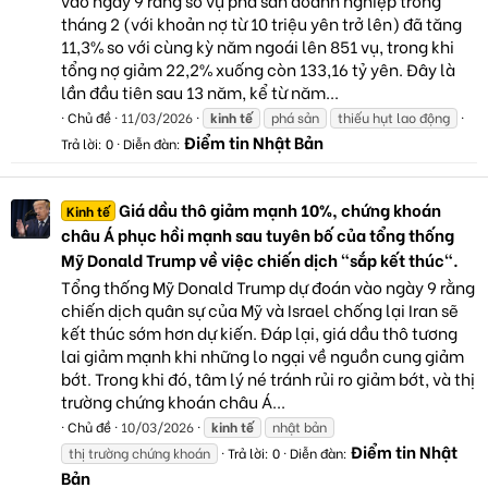
tháng 2 (với khoản nợ từ 10 triệu yên trở lên) đã tăng
11,3% so với cùng kỳ năm ngoái lên 851 vụ, trong khi
tổng nợ giảm 22,2% xuống còn 133,16 tỷ yên. Đây là
lần đầu tiên sau 13 năm, kể từ năm...
Chủ đề
11/03/2026
kinh
tế
phá sản
thiếu hụt lao động
Điểm tin Nhật Bản
Trả lời: 0
Diễn đàn:
Giá dầu thô giảm mạnh 10%, chứng khoán
Kinh tế
châu Á phục hồi mạnh sau tuyên bố của tổng thống
Mỹ Donald Trump về việc chiến dịch "sắp kết thúc".
Tổng thống Mỹ Donald Trump dự đoán vào ngày 9 rằng
chiến dịch quân sự của Mỹ và Israel chống lại Iran sẽ
kết thúc sớm hơn dự kiến. Đáp lại, giá dầu thô tương
lai giảm mạnh khi những lo ngại về nguồn cung giảm
bớt. Trong khi đó, tâm lý né tránh rủi ro giảm bớt, và thị
trường chứng khoán châu Á...
Chủ đề
10/03/2026
kinh
tế
nhật bản
Điểm tin Nhật
thị trường chứng khoán
Trả lời: 0
Diễn đàn:
Bản