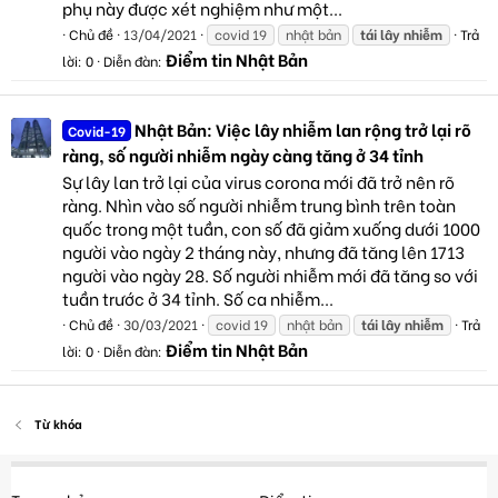
phụ này được xét nghiệm như một...
Chủ đề
13/04/2021
covid 19
nhật bản
tái
lây
nhiễm
Trả
Điểm tin Nhật Bản
lời: 0
Diễn đàn:
Nhật Bản: Việc lây nhiễm lan rộng trở lại rõ
Covid-19
ràng, số người nhiễm ngày càng tăng ở 34 tỉnh
Sự lây lan trở lại của virus corona mới đã trở nên rõ
ràng. Nhìn vào số người nhiễm trung bình trên toàn
quốc trong một tuần, con số đã giảm xuống dưới 1000
người vào ngày 2 tháng này, nhưng đã tăng lên 1713
người vào ngày 28. Số người nhiễm mới đã tăng so với
tuần trước ở 34 tỉnh. Số ca nhiễm...
Chủ đề
30/03/2021
covid 19
nhật bản
tái
lây
nhiễm
Trả
Điểm tin Nhật Bản
lời: 0
Diễn đàn:
Từ khóa