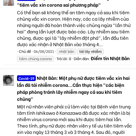
“tiêm vắc xin corona sai phương pháp"
Có thể bạn sẽ không thể an tâm ngay cả sau khi tiêm
chủng vắc xin coron. Hiện nay, các ca lây nhiễm của
những người đã hoàn thành việc chủng ngừa "lần thứ
hai" đang lần lượt được báo cáo. Lây nhiễm sau tiêm
chủng, được gọi là "lây nhiễm đột phá", lần đầu tiên
được xác nhận ở Nhật Bản vào tháng 4...
Chủ đề
06/08/2021
nhật bản
tái
lây
nhiễm
Điểm tin Nhật Bản
tiêm chủng corona
Trả lời: 0
Diễn đàn:
Nhật Bản: Một phụ nữ được tiêm vắc xin hai
Covid-19
lần đã tái nhiễm corona...Cần thực hiện "các biện
pháp phòng tránh lây nhiễm ngay cả sau khi tiêm
chủng"
Một nữ nhân viên phái cử làm việc tại Bệnh viện trung
tâm tỉnh Ishikawa ở Kanazawa đã được xác nhận là bị
nhiễm virus corona mới sau khi được tiêm hai lần.
Theo tỉnh, phụ nữ được nhân viên y tế ưu tiên tiêm vắc
xin vào ngày 13 tháng 3 và 3 tháng 4. Sau đó, người