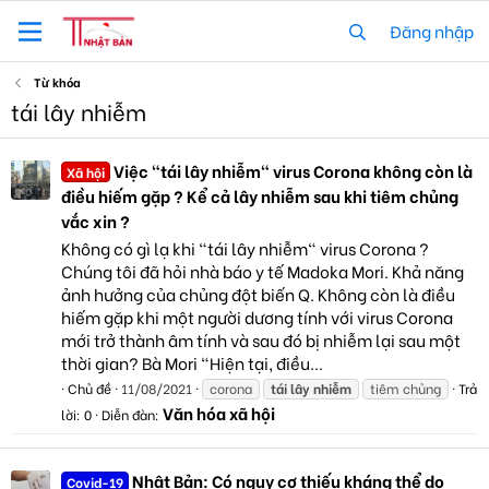
Đăng nhập
Từ khóa
tái lây nhiễm
Việc "tái lây nhiễm" virus Corona không còn là
Xã hội
điều hiếm gặp ? Kể cả lây nhiễm sau khi tiêm chủng
vắc xin ?
Không có gì lạ khi "tái lây nhiễm" virus Corona ?
Chúng tôi đã hỏi nhà báo y tế Madoka Mori. Khả năng
ảnh hưởng của chủng đột biến Q. Không còn là điều
hiếm gặp khi một người dương tính với virus Corona
mới trở thành âm tính và sau đó bị nhiễm lại sau một
thời gian? Bà Mori "Hiện tại, điều...
Chủ đề
11/08/2021
corona
tái
lây
nhiễm
tiêm chủng
Trả
Văn hóa xã hội
lời: 0
Diễn đàn:
Nhật Bản: Có nguy cơ thiếu kháng thể do
Covid-19