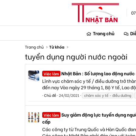
07
Trang chủ
Di
Trang chủ
Từ khóa
tuyển dụng người nước ngoài
Nhật Bản : Số lượng lao động nước n
Việc làm
Lĩnh vực chăm sóc y tế / điều dưỡng trở thà
đến nay Vào ngày 29 tháng 1, Bộ Y tế, Lao đ
Chủ đề
24/02/2021
chăm sóc y tế - điều dưỡng
Suy giảm động lực tuyển dụng ngư
Việc làm
cấp
Các công ty từ Trung Quốc và Hàn Quốc đang 
Các công ty Nhật Bản phải đáp ứng với toàn 