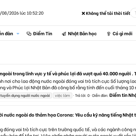
/08/2026 lúc 10:52:20
❌ Không thể tải thời tiết
ễn đàn
Điểm Tin
Nhật Bản học
Có gì mới
goài trong lĩnh vực y tế và phúc lợi đã vượt quá 40.000 người . 
nh nơi cho lao động nước ngoài đóng vai trò tích cực Số lượng l
ộng và Phúc lợi Nhật Bản đã công bố rằng tính đến cuối tháng 10 
Điểm tin Nh
tuyển
dụng
người
nước
ngoài
việc làm
Trả lời: 0
Diễn đàn:
ời nước ngoài do thảm họa Corona: Yêu cầu kỹ năng tiếng Nhật
đóng vai trò tích cực trên trường quốc tế, và các ngành công n
cầu hóa để tồn tại. Việc chấp nhận người nước ngoài xuất sắc là