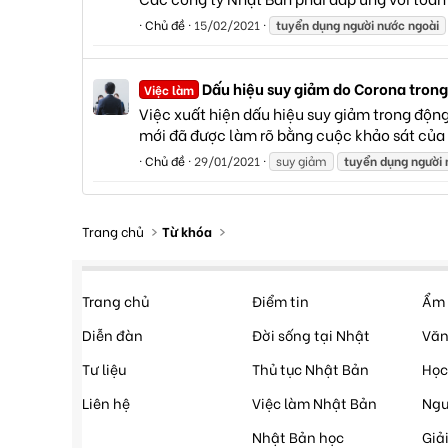
Chủ đề
15/02/2021
tuyển
dụng
người
nước
ngoài
Dấu hiệu suy giảm do Corona trong
Việc làm
Việc xuất hiện dấu hiệu suy giảm trong độn
mới đã được làm rõ bằng cuộc khảo sát của D
Chủ đề
29/01/2021
suy giảm
tuyển
dụng
người
Trang chủ
Từ khóa
Trang chủ
Điểm tin
Ẩm 
Diễn đàn
Đời sống tại Nhật
Văn
Tư liệu
Thủ tục Nhật Bản
Học
Liên hệ
Việc làm Nhật Bản
Ngư
Nhật Bản học
Giải