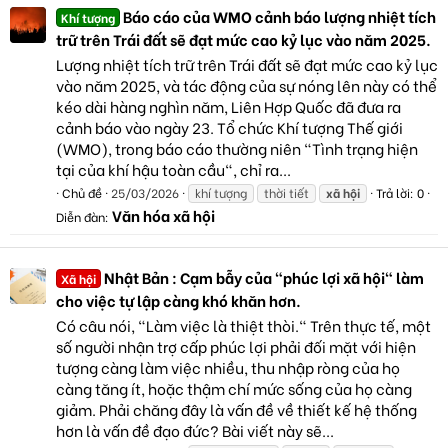
Báo cáo của WMO cảnh báo lượng nhiệt tích
Khí tượng
trữ trên Trái đất sẽ đạt mức cao kỷ lục vào năm 2025.
Lượng nhiệt tích trữ trên Trái đất sẽ đạt mức cao kỷ lục
vào năm 2025, và tác động của sự nóng lên này có thể
kéo dài hàng nghìn năm, Liên Hợp Quốc đã đưa ra
cảnh báo vào ngày 23. Tổ chức Khí tượng Thế giới
(WMO), trong báo cáo thường niên "Tình trạng hiện
tại của khí hậu toàn cầu", chỉ ra...
Chủ đề
25/03/2026
khí tượng
thời tiết
xã
hội
Trả lời: 0
Văn hóa xã hội
Diễn đàn:
Nhật Bản : Cạm bẫy của "phúc lợi xã hội" làm
Xã hội
cho việc tự lập càng khó khăn hơn.
Có câu nói, "Làm việc là thiệt thòi." Trên thực tế, một
số người nhận trợ cấp phúc lợi phải đối mặt với hiện
tượng càng làm việc nhiều, thu nhập ròng của họ
càng tăng ít, hoặc thậm chí mức sống của họ càng
giảm. Phải chăng đây là vấn đề về thiết kế hệ thống
hơn là vấn đề đạo đức? Bài viết này sẽ...