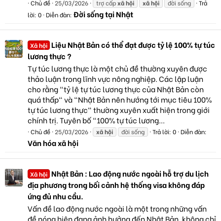
Chủ đề
25/03/2026
trợ cấp
xã
hội
xã
hội
đời sống
Trả
Đời sống tại Nhật
lời: 0
Diễn đàn:
Liệu Nhật Bản có thể đạt được tỷ lệ 100% tự túc
Xã hội
lương thực ?
Tự túc lương thực là một chủ đề thường xuyên được
thảo luận trong lĩnh vực nông nghiệp. Các lập luận
cho rằng "tỷ lệ tự túc lương thực của Nhật Bản còn
quá thấp" và "Nhật Bản nên hướng tới mục tiêu 100%
tự túc lương thực" thường xuyên xuất hiện trong giới
chính trị. Tuyên bố "100% tự túc lương...
Chủ đề
25/03/2026
xã
hội
đời sống
Trả lời: 0
Diễn đàn:
Văn hóa xã hội
Nhật Bản : Lao động nước ngoài hỗ trợ du lịch
Xã hội
địa phương trong bối cảnh hệ thống visa không đáp
ứng đủ nhu cầu.
Vấn đề lao động nước ngoài là một trong những vấn
đề nóng hiện đang ảnh hưởng đến Nhật Bản, không chỉ