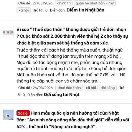
Chủ đề
27/03/2026
chính trị
quan hệ nhật bản - mỹ
Điểm tin Nhật Bản
xã
hội
Trả lời: 0
Diễn đàn:
Vì sao "Thuế độc thân" không được giới trẻ đón nhận
? Cuộc khảo sát 2.000 thành viên thế hệ Z cho thấy sự
khác biệt giữa xem xét hệ thống và cảm xúc.
Trước thềm cải cách hệ thống mùa xuân, thuật ngữ
"thuế độc thân" đang lan truyền trên mạng xã hội.
Mặc dù có tác động mạnh mẽ, phản ứng của những
người trẻ bị ảnh hưởng trực tiếp lại không hề đơn giản.
Một cuộc khảo sát về thái độ của thế hệ Z đối với "Hệ
thống trợ cấp nuôi con và chăm sóc trẻ...
Chủ đề
26/03/2026
thuế độc thân
xã
hội
đời sống
Trả
Đời sống tại Nhật
lời: 0
Diễn đàn:
Hình mẫu quốc gia nên hướng tới của Nhật
Xã hội
Bản: "An ninh công cộng dẫn đầu thế giới" dẫn đầu với
62% , thứ hai là "Năng lực công nghệ".