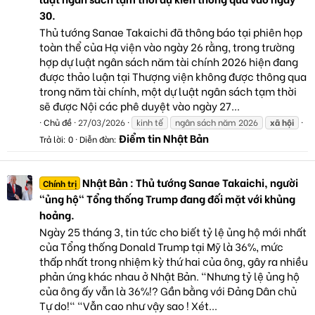
30.
Thủ tướng Sanae Takaichi đã thông báo tại phiên họp
toàn thể của Hạ viện vào ngày 26 rằng, trong trường
hợp dự luật ngân sách năm tài chính 2026 hiện đang
được thảo luận tại Thượng viện không được thông qua
trong năm tài chính, một dự luật ngân sách tạm thời
sẽ được Nội các phê duyệt vào ngày 27...
Chủ đề
27/03/2026
kinh tế
ngân sách năm 2026
xã
hội
Điểm tin Nhật Bản
Trả lời: 0
Diễn đàn:
Nhật Bản : Thủ tướng Sanae Takaichi, người
Chính trị
"ủng hộ" Tổng thống Trump đang đối mặt với khủng
hoảng.
Ngày 25 tháng 3, tin tức cho biết tỷ lệ ủng hộ mới nhất
của Tổng thống Donald Trump tại Mỹ là 36%, mức
thấp nhất trong nhiệm kỳ thứ hai của ông, gây ra nhiều
phản ứng khác nhau ở Nhật Bản. "Nhưng tỷ lệ ủng hộ
của ông ấy vẫn là 36%!? Gần bằng với Đảng Dân chủ
Tự do!" "Vẫn cao như vậy sao ! Xét...