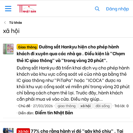
Đăng nhập
Từ khóa
xã hội
Đường sắt Hankyu hiện cho phép hành
Giao thông
khách đi xuyên qua các nhà ga . Điều kiện là "Chạm
thẻ IC giao thông" và "trong vòng 20 phút".
Đường sắt Hankyu đã triển khai dịch vụ cho phép hành
khách vào khu vực cổng soát vé của nhà ga bằng thẻ
IC giao thông như "PiTaPa" hoặc "ICOCA" được ra
khỏi khu vực cổng soát vé miễn phí trong vòng 20 phút
chỉ bằng cách chạm thẻ lại. Trước đây, hành khách
cần phải mua vé vào cửa. Điều này giúp...
Chủ đề
27/03/2026
giao thông
xã
hội
đời sống
Trả lời: 0
Điểm tin Nhật Bản
Diễn đàn:
77% cho rằng hành vi đó "gây khó chịu" . Tại
Xã hội