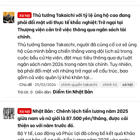
Thủ tướng Takaichi với tỷ lệ ủng hộ cao đang
Xã hội
phải đối mặt với thực tế khắc nghiệt:Trở ngại tại
Thượng viện cản trở việc thông qua ngân sách tài
chính.
Thủ tướng Sanae Takaichi, người đã củng cố cơ sở ủng
hộ của mình bằng chiến thắng vang dội lịch sử trong
cuộc bầu cử Hạ viện, đặt mục tiêu thông qua dự luật
ngân sách năm 2026 trong năm tài chính. Tuy nhiên,
bà phải đối mặt với những trở ngại về cấu trúc, bao
gồm cả việc quản lý khó khăn tại...
Chủ đề
25/03/2026
chính quyền takaichi
chính trị
xã
hội
Điểm tin Nhật Bản
Trả lời: 0
Diễn đàn:
Nhật Bản : Chênh lệch tiền lương năm 2025
Xã hội
giữa nam và nữ giới là 87.500 yên/tháng, được cải
thiện so với năm trước đó.
Bộ Y tế, Lao động và Phúc lợi đã công bố kết quả Khảo
sát cơ bản về cơ cấu tiền lương năm 2025 vào ngày