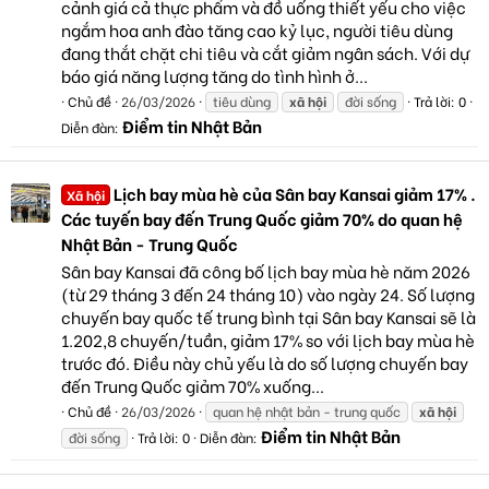
cảnh giá cả thực phẩm và đồ uống thiết yếu cho việc
ngắm hoa anh đào tăng cao kỷ lục, người tiêu dùng
đang thắt chặt chi tiêu và cắt giảm ngân sách. Với dự
báo giá năng lượng tăng do tình hình ở...
Chủ đề
26/03/2026
tiêu dùng
xã
hội
đời sống
Trả lời: 0
Điểm tin Nhật Bản
Diễn đàn:
Lịch bay mùa hè của Sân bay Kansai giảm 17% .
Xã hội
Các tuyến bay đến Trung Quốc giảm 70% do quan hệ
Nhật Bản - Trung Quốc
Sân bay Kansai đã công bố lịch bay mùa hè năm 2026
(từ 29 tháng 3 đến 24 tháng 10) vào ngày 24. Số lượng
chuyến bay quốc tế trung bình tại Sân bay Kansai sẽ là
1.202,8 chuyến/tuần, giảm 17% so với lịch bay mùa hè
trước đó. Điều này chủ yếu là do số lượng chuyến bay
đến Trung Quốc giảm 70% xuống...
Chủ đề
26/03/2026
quan hệ nhật bản - trung quốc
xã
hội
Điểm tin Nhật Bản
đời sống
Trả lời: 0
Diễn đàn: