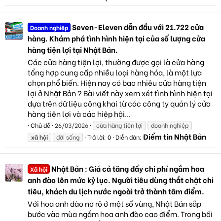
Seven-Eleven dẫn đầu với 21.722 cửa
Doanh nghiệp
hàng. Khám phá tình hình hiện tại của số lượng cửa
hàng tiện lợi tại Nhật Bản.
Các cửa hàng tiện lợi, thường được gọi là cửa hàng
tổng hợp cung cấp nhiều loại hàng hóa, là một lựa
chọn phổ biến. Hiện nay có bao nhiêu cửa hàng tiện
lợi ở Nhật Bản ? Bài viết này xem xét tình hình hiện tại
dựa trên dữ liệu công khai từ các công ty quản lý cửa
hàng tiện lợi và các hiệp hội...
Chủ đề
26/03/2026
cửa hàng tiện lợi
doanh nghiệp
Điểm tin Nhật Bản
xã
hội
đời sống
Trả lời: 0
Diễn đàn:
Nhật Bản : Giá cả tăng đẩy chi phí ngắm hoa
Xã hội
anh đào lên mức kỷ lục. Người tiêu dùng thắt chặt chi
tiêu, khách du lịch nước ngoài trở thành tâm điểm.
Với hoa anh đào nở rộ ở một số vùng, Nhật Bản sắp
bước vào mùa ngắm hoa anh đào cao điểm. Trong bối