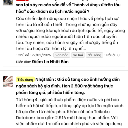
sao lại xảy ra các vấn đề về "hành vi ứng xử trên tàu
hỏa" của khách du lịch nước ngoài ?
Các chiến dịch nâng cao nhận thức về phép lịch sự
trên tàu là rất cần thiết . Trong những năm gần đây,
với sự gia tăng lượng khách du lịch quốc tế, ngày càng
nhiều người nước ngoài xuất hiện trên các chuyến
tàu. Tuy nhiên, các hành vi gây rối như gây tiếng ồn
trên tàu hoặc đặt hành lý lên ghế...
Chủ đề
27/03/2026
văn hóa
xã
hội
đời sống
Trả lời: 0
Điểm tin Nhật Bản
Diễn đàn:
Nhật Bản : Giá cả tăng cao ảnh hưởng đến
Tiêu dùng
ngân sách hộ gia đình. Hơn 2.500 mặt hàng thực
phẩm tăng giá, phí bảo hiểm tăng.
Từ tháng 4 , giá cả thực phẩm, điện nước và phí bảo
hiểm xã hội sẽ tiếp tục tăng, gây áp lực lên ngân sách
hộ gia đình từ nhiều phía. Khảo sát của Teikoku
Databank bao gồm 2.516 mặt hàng thực phẩm. Với
việc chấm dứt trợ cấp của chính phủ và việc áp dụng