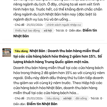
riêng ngành du lịch. Ở đây, chúng ta sẽ xem xét tình
hình hiện tại. Trước hết, có thể khẳng định chắc chắn
rằng ngành du lịch Nhật Bản hiện nay (đặc biệt là
ngành dịch vụ lưu trú và ăn uống...
Chủ đề
25/03/2026
chính sách người nhập cư
Điểm tin
thiếu hụt lao động
xã
hội
Trả lời: 0
Diễn đàn:
Nhật Bản
Nhật Bản : Doanh thu bán hàng miễn thuế
Tiêu dùng
tại các cửa hàng bách hóa tháng 2 giảm hơn 15%. Số
lượng khách hàng Trung Quốc giảm một nửa.
Doanh thu bán hàng miễn thuế tại các cửa hàng bách
hóa trong tháng 2 đã giảm hơn 15% so với cùng kỳ năm
ngoái. Điều này đánh dấu tháng thứ tư liên tiếp doanh
thu giảm so với cùng kỳ năm trước. Theo Hiệp hội các
cửa hàng bách hóa Nhật Bản, doanh thu bán hàng
miễn thuế tại các cửa hàng bách hóa...
Chủ đề
25/03/2026
tiêu dùng
xã
hội
đời sống
Trả lời: 0
Điểm tin Nhật Bản
Diễn đàn: