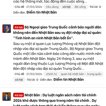
các hệ thống mới, tác động đến cuộc sống...
Chủ đề
27/03/2026
tiêu dùng
xã
hội
đời sống
Trả lời: 0
Điểm tin Nhật Bản
Diễn đàn:
Bộ Ngoại giao Trung Quốc cảnh báo người dân
Xã hội
không nên đến Nhật Bản sau vụ đột nhập đại sứ quán:
"Tình hình an ninh Nhật Bản bất ổn".
Sau vụ một sĩ quan Lực lượng Phòng vệ Nhật Bản đột
nhập vào đại sứ quán Trung Quốc, Bộ Ngoại giao Trung
Quốc một lần nữa cảnh báo công dân nước mình nên
tránh đến Nhật Bản. Ngày 24 tháng 3, sau vụ một
người đàn ông thuộc Lực lượng Phòng vệ Mặt đất Nhật
Bản đột nhập vào đại sứ quán Trung Quốc...
Chủ đề
27/03/2026
chính trị
quan hệ nhật bản - trung quốc
Điểm tin Nhật Bản
xã
hội
Trả lời: 0
Diễn đàn:
Nhật Bản : Dự luật ngân sách năm tài chính
Xã hội
2026 khó được thông qua trong năm tài chính . Dự
luật ngân sách tạm thời dự kiến thông qua vào ngày