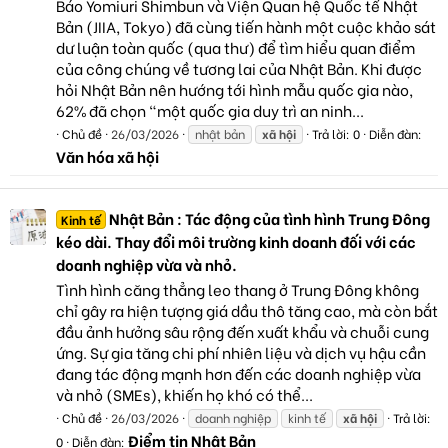
Báo Yomiuri Shimbun và Viện Quan hệ Quốc tế Nhật
Bản (JIIA, Tokyo) đã cùng tiến hành một cuộc khảo sát
dư luận toàn quốc (qua thư) để tìm hiểu quan điểm
của công chúng về tương lai của Nhật Bản. Khi được
hỏi Nhật Bản nên hướng tới hình mẫu quốc gia nào,
62% đã chọn "một quốc gia duy trì an ninh...
Chủ đề
26/03/2026
nhật bản
xã
hội
Trả lời: 0
Diễn đàn:
Văn hóa xã hội
Nhật Bản : Tác động của tình hình Trung Đông
Kinh tế
kéo dài. Thay đổi môi trường kinh doanh đối với các
doanh nghiệp vừa và nhỏ.
Tình hình căng thẳng leo thang ở Trung Đông không
chỉ gây ra hiện tượng giá dầu thô tăng cao, mà còn bắt
đầu ảnh hưởng sâu rộng đến xuất khẩu và chuỗi cung
ứng. Sự gia tăng chi phí nhiên liệu và dịch vụ hậu cần
đang tác động mạnh hơn đến các doanh nghiệp vừa
và nhỏ (SMEs), khiến họ khó có thể...
Chủ đề
26/03/2026
doanh nghiệp
kinh tế
xã
hội
Trả lời:
Điểm tin Nhật Bản
0
Diễn đàn: