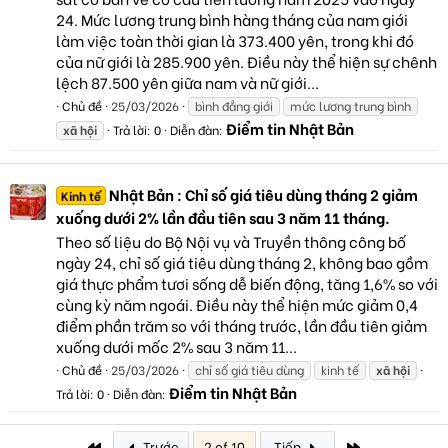
24. Mức lương trung bình hàng tháng của nam giới
làm việc toàn thời gian là 373.400 yên, trong khi đó
của nữ giới là 285.900 yên. Điều này thể hiện sự chênh
lệch 87.500 yên giữa nam và nữ giới...
Chủ đề
25/03/2026
bình đẳng giới
mức lương trung bình
Điểm tin Nhật Bản
xã
hội
Trả lời: 0
Diễn đàn:
Nhật Bản : Chỉ số giá tiêu dùng tháng 2 giảm
Kinh tế
xuống dưới 2% lần đầu tiên sau 3 năm 11 tháng.
Theo số liệu do Bộ Nội vụ và Truyền thông công bố
ngày 24, chỉ số giá tiêu dùng tháng 2, không bao gồm
giá thực phẩm tươi sống dễ biến động, tăng 1,6% so với
cùng kỳ năm ngoái. Điều này thể hiện mức giảm 0,4
điểm phần trăm so với tháng trước, lần đầu tiên giảm
xuống dưới mốc 2% sau 3 năm 11...
Chủ đề
25/03/2026
chỉ số giá tiêu dùng
kinh tế
xã
hội
Điểm tin Nhật Bản
Trả lời: 0
Diễn đàn:
First
Last
Trước
2 of 10
Tiếp