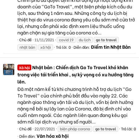
doanh của "GoTo Travel", một biện pháp kích cầu du
lịch, sau tháng 1 năm sau. Những công ty du lịch bị
thiệt hại do virus corona đang yêu cầu sớm mở cửa trở
lại, nhưng cần phải xác định xem liệu thuốc uống
ngăn chặn sự gia tăng của corona có...
Chủ đề
11/11/2021
covid 19
du lịch
go
to
travel
Điểm tin Nhật Bản
nhật bản
xã hội
Trả lời: 0
Diễn đàn:
Nhật bản : Chiến dịch Go To Travel khó khăn
Xã hội
trong việc tái triển khai , sự kỳ vọng có xu hướng tăng
lên.
Đã một năm kể từ khi chương trình hỗ trợ du lịch "Go
To Travel" của chính phủ bắt đầu vào ngày 22. Các
ngành giao thông vận tải và du lịch, vốn bị ảnh hưởng
nặng nề bởi sự lây lan của Corona, đã bị đình chỉ vào
cuối năm ngoái. Các ngành liên quan đang kêu gọi
sớm nối lại dịch vụ nhưng số người...
Chủ đề
22/07/2021
biện pháp corona
go
to
travel
Trả lời: 0
Văn hóa xã hội
Diễn đàn: