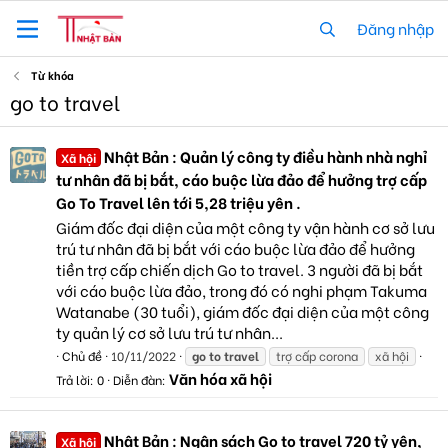
Đăng nhập
Từ khóa
go to travel
Nhật Bản : Quản lý công ty điều hành nhà nghỉ
Xã hội
tư nhân đã bị bắt, cáo buộc lừa đảo để hưởng trợ cấp
Go To Travel lên tới 5,28 triệu yên .
Giám đốc đại diện của một công ty vận hành cơ sở lưu
trú tư nhân đã bị bắt với cáo buộc lừa đảo để hưởng
tiền trợ cấp chiến dịch Go to travel. 3 người đã bị bắt
với cáo buộc lừa đảo, trong đó có nghi phạm Takuma
Watanabe (30 tuổi), giám đốc đại diện của một công
ty quản lý cơ sở lưu trú tư nhân...
Chủ đề
10/11/2022
go
to
travel
trợ cấp corona
xã hội
Văn hóa xã hội
Trả lời: 0
Diễn đàn:
Nhật Bản : Ngân sách Go to travel 720 tỷ yên,
Xã hội