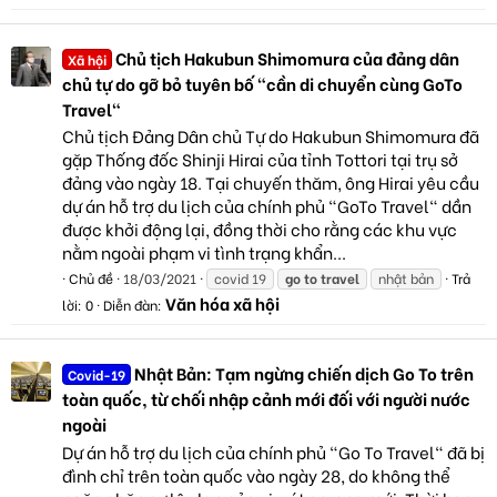
Chủ tịch Hakubun Shimomura của đảng dân
Xã hội
chủ tự do gỡ bỏ tuyên bố "cần di chuyển cùng GoTo
Travel"
Chủ tịch Đảng Dân chủ Tự do Hakubun Shimomura đã
gặp Thống đốc Shinji Hirai của tỉnh Tottori tại trụ sở
đảng vào ngày 18. Tại chuyến thăm, ông Hirai yêu cầu
dự án hỗ trợ du lịch của chính phủ "GoTo Travel" dần
được khởi động lại, đồng thời cho rằng các khu vực
nằm ngoài phạm vi tình trạng khẩn...
Chủ đề
18/03/2021
covid 19
go
to
travel
nhật bản
Trả
Văn hóa xã hội
lời: 0
Diễn đàn:
Nhật Bản: Tạm ngừng chiến dịch Go To trên
Covid-19
toàn quốc, từ chối nhập cảnh mới đối với người nước
ngoài
Dự án hỗ trợ du lịch của chính phủ "Go To Travel" đã bị
đình chỉ trên toàn quốc vào ngày 28, do không thể