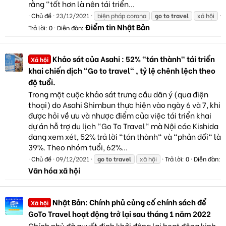
rằng "tốt hơn là nên tái triển...
Chủ đề
23/12/2021
biện pháp corona
go
to
travel
xã hội
Điểm tin Nhật Bản
Trả lời: 0
Diễn đàn:
Khảo sát của Asahi : 52% "tán thành" tái triển
Xã hội
khai chiến dịch "Go to travel" , tỷ lệ chênh lệch theo
độ tuổi.
Trong một cuộc khảo sát trưng cầu dân ý (qua điện
thoại) do Asahi Shimbun thực hiện vào ngày 6 và 7, khi
được hỏi về ưu và nhược điểm của việc tái triển khai
dự án hỗ trợ du lịch "Go To Travel" mà Nội các Kishida
đang xem xét, 52% trả lời "tán thành" và "phản đối" là
39%. Theo nhóm tuổi, 62%...
Chủ đề
09/12/2021
go
to
travel
xã hội
Trả lời: 0
Diễn đàn:
Văn hóa xã hội
Nhật Bản: Chính phủ củng cố chính sách để
Xã hội
GoTo Travel hoạt động trở lại sau tháng 1 năm 2022
Chính phủ đã quyết định khởi động lại hoạt động kinh