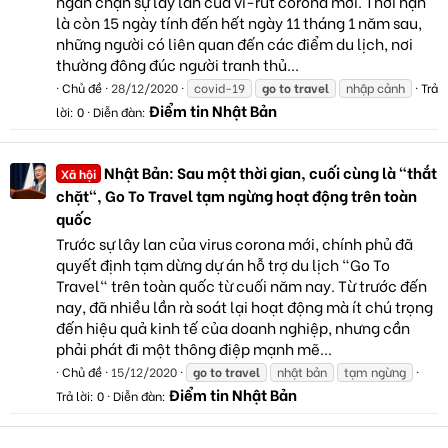
ngăn chặn sự lây lan của vi-rút corona mới. Thời hạn
là còn 15 ngày tính đến hết ngày 11 tháng 1 năm sau,
những người có liên quan đến các điểm du lịch, nơi
thường đông đúc người tranh thủ...
Chủ đề
28/12/2020
covid-19
go
to
travel
nhập cảnh
Trả
Điểm tin Nhật Bản
lời: 0
Diễn đàn:
Nhật Bản: Sau một thời gian, cuối cùng là "thắt
Xã hội
chặt", Go To Travel tạm ngừng hoạt động trên toàn
quốc
Trước sự lây lan của virus corona mới, chính phủ đã
quyết định tạm dừng dự án hỗ trợ du lịch "Go To
Travel" trên toàn quốc từ cuối năm nay. Từ trước đến
nay, đã nhiều lần rà soát lại hoạt động mà ít chú trọng
đến hiệu quả kinh tế của doanh nghiệp, nhưng cần
phải phát đi một thông điệp mạnh mẽ...
Chủ đề
15/12/2020
go
to
travel
nhật bản
tạm ngừng
Điểm tin Nhật Bản
Trả lời: 0
Diễn đàn: