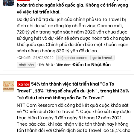
hoàn trả cho ngân khố quốc gia. Không có triển vọng
về việc tái triển khai.
Do dự án hỗ trợ du lịch của chính phủ Go To Travel bị
đình chỉ do sự lan rộng lây nhiễm virus Corona mới,
720 tỷ yên trong ngân sách năm 2020 vẫn chưa được
sử dụng hết và dự kiến sẽ sớm được hoàn trả cho ngân
khố quốc gia. Chính phủ đã đảm bảo một khoản ngân
sách riêng khoảng 830 tỷ yên để dự án...
Chủ đề
24/02/2022
biện pháp corona
go
to
travel
Điểm tin Nhật Bản
nhật bản
Trả lời: 0
Diễn đàn:
54% tán thành việc tái triển khai "Go To
Xã hội
Travel", 18% "tăng số chuyến du lịch" , trong khi 36%
"sẽ đi du lịch mà không cần Go To Travel"
NTT Com Research đã công bố kết quả cuộc khảo sát
về "Chiến dịch Go To Travel ". Cuộc khảo sát này được
thực hiện từ ngày 3 đến ngày 5 tháng 12 năm 2021.
Theo báo cáo, khi xác nhận việc tán thành hay không
tán thành đói với Chiến dịch GoTo Travel, có 18,1% cho