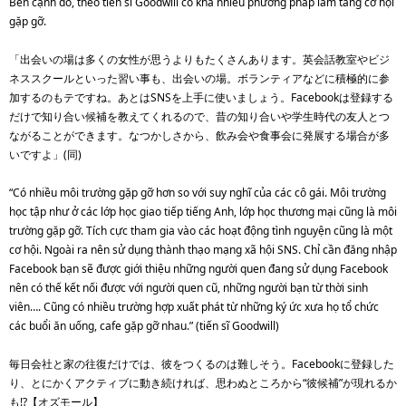
Bên cạnh đó, theo tiến sĩ Goodwill có khá nhiều phương pháp làm tăng cơ hội
gặp gỡ.
「出会いの場は多くの女性が思うよりもたくさんあります。英会話教室やビジ
ネススクールといった習い事も、出会いの場。ボランティアなどに積極的に参
加するのもテですね。あとはSNSを上手に使いましょう。Facebookは登録する
だけで知り合い候補を教えてくれるので、昔の知り合いや学生時代の友人とつ
ながることができます。なつかしさから、飲み会や食事会に発展する場合が多
いですよ」(同)
“Có nhiều môi trường gặp gỡ hơn so với suy nghĩ của các cô gái. Môi trường
học tập như ở các lớp học giao tiếp tiếng Anh, lớp học thương mại cũng là môi
trường gặp gỡ. Tích cực tham gia vào các hoạt động tình nguyện cũng là một
cơ hội. Ngoài ra nên sử dụng thành thạo mạng xã hội SNS. Chỉ cần đăng nhập
Facebook bạn sẽ được giới thiệu những người quen đang sử dụng Facebook
nên có thế kết nối được với người quen cũ, những người bạn từ thời sinh
viên…. Cũng có nhiều trường hợp xuất phát từ những ký ức xưa họ tổ chức
các buổi ăn uống, cafe gặp gỡ nhau.” (tiến sĩ Goodwill)
毎日会社と家の往復だけでは、彼をつくるのは難しそう。Facebookに登録した
り、とにかくアクティブに動き続ければ、思わぬところから“彼候補”が現れるか
も!?【オズモール】