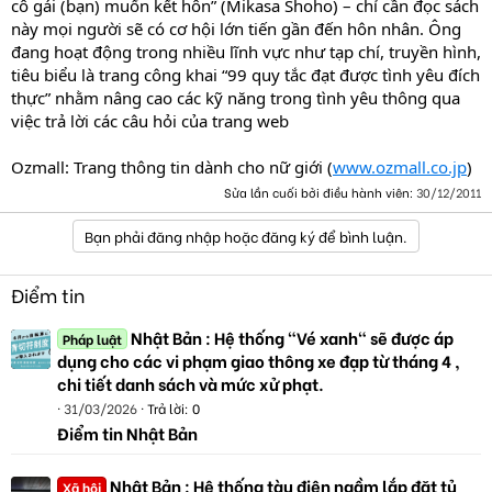
cô gái (bạn) muốn kết hôn” (Mikasa Shoho) – chỉ cần đọc sách
này mọi người sẽ có cơ hội lớn tiến gần đến hôn nhân. Ông
đang hoạt động trong nhiều lĩnh vực như tạp chí, truyền hình,
tiêu biểu là trang công khai “99 quy tắc đạt được tình yêu đích
thực” nhằm nâng cao các kỹ năng trong tình yêu thông qua
việc trả lời các câu hỏi của trang web
Ozmall: Trang thông tin dành cho nữ giới (
www.ozmall.co.jp
)
Sửa lần cuối bởi điều hành viên:
30/12/2011
Bạn phải đăng nhập hoặc đăng ký để bình luận.
Điểm tin
Nhật Bản : Hệ thống "Vé xanh" sẽ được áp
Pháp luật
dụng cho các vi phạm giao thông xe đạp từ tháng 4 ,
chi tiết danh sách và mức xử phạt.
31/03/2026
Trả lời: 0
Điểm tin Nhật Bản
Nhật Bản : Hệ thống tàu điện ngầm lắp đặt tủ
Xã hội