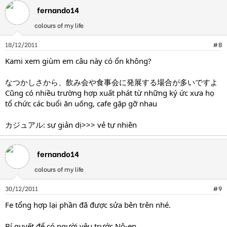
fernando14
colours of my life
18/12/2011
#8
Kami xem giùm em câu này có ổn không?
なつかしさから、飲み会や食事会に発展する場合が多いですよ
Cũng có nhiều trường hợp xuất phát từ những ký ức xưa họ
tổ chức các buổi ăn uống, cafe gặp gỡ nhau
カジュアル: sự giản dị>>> vẻ tự nhiên
fernando14
colours of my life
30/12/2011
#9
Fe tổng hợp lại phần đã được sửa bên trên nhé.
Bí quyết để có người yêu trước Nô-en