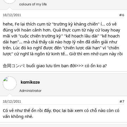
colours of my life
18/12/2011
#6
hehe, Fe lại thích cụm từ "trường kỳ kháng chiến" í... có vẻ
đúng với hoàn cảnh hơn. Quả thực cụm từ này cứ loay hoay
mãi với "cuộc chiến trường kỳ" "kế hoạch lâu dài" "kế hoạch
dài hạn"... mà chả thấy cái nào hợp lý nên đã diễn giải như
trên. Lúc đó ko nghĩ được đến "chiến lược dài hạn" vì "chiến
lược" cứ nghĩ là ngôn từ kinh tế... Giờ thì em nhớ cụm này rồi
合同コンパ: buổi giao lưu tìm bạn đời>>> có ổn ko ạ?
kamikaze
Administrator
18/12/2011
#7
Có vẻ như thế ổn rồi đấy. Đọc lại bài xem có chỗ nào còn có
vấn không nhé.