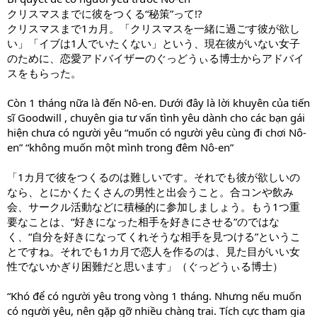
クリスマスまでに彼をつくる“秘策”って!?
クリスマスまで1カ月。「クリスマスを一緒に過ごす彼が欲し
い」「イブは1人でいたくない」という、現在彼がいない女子
のために、恋愛アドバイザーのぐっどうぃる博士からアドバイ
スをもらった。
Còn 1 tháng nữa là đến Nô-en. Dưới đây là lời khuyên của tiến
sĩ Goodwill , chuyên gia tư vấn tình yêu dành cho các bạn gái
hiện chưa có người yêu “muốn có người yêu cùng đi chơi Nô-
en” “không muốn một mình trong đêm Nô-en”
「1カ月で彼をつくるのは難しいです。それでも彼が欲しいの
なら、とにかくたくさんの男性と出会うこと。合コンや飲み
会、サークル活動などに積極的に参加しましょう。もう1つ重
要なことは、“好きになった相手を好きにさせる”のではな
く、“自分を好きになってくれそうな相手を見つける”というこ
とですね。それでも1カ月で恋人を作るのは、見た目がいい女
性でないかぎり困難だと思います」（ぐっどうぃる博士）
“Khó để có người yêu trong vòng 1 tháng. Nhưng nếu muốn
có người yêu, nên gặp gỡ nhiều chàng trai. Tích cực tham gia