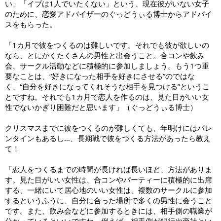
い」「イブは1人でいたくない」という、現在彼がいない女子
のために、恋愛アドバイザーのぐっどうぃる博士からアドバイ
スをもらった。
「1カ月で彼をつくるのは難しいです。それでも彼が欲しいの
なら、とにかくたくさんの男性と出会うこと。合コンや飲み
会、サークル活動などに積極的に参加しましょう。もう1つ重
要なことは、“好きになった相手を好きにさせる”のではな
く、“自分を好きになってくれそうな相手を見つける”というこ
とですね。それでも1カ月で恋人を作るのは、見た目がいい女
性でないかぎり困難だと思います」（ぐっどうぃる博士）
クリスマスまでに彼をつくるのが難しくても、年明けにはバレ
ンタインもあるし…、長期戦で彼をつくる方法があったら教え
て！
「恋人をつくるまでの時間が長ければ長いほど、方法がありま
す。見た目がいい女性は、合コンやパーティーに積極的に出席
する、一緒にいて居心地のいい女性は、複数のサークルに参加
するというふうに、自分に合った場所で多くの男性に会うこと
です。また、飲み会などに参加するときには、相手側の職業が