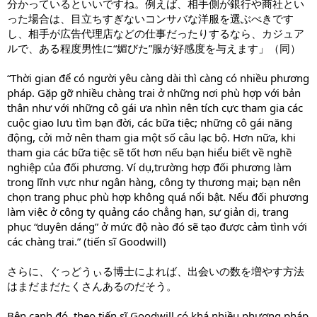
分かっているといいですね。例えば、相手側が銀行や商社とい
った場合は、目立ちすぎないコンサバな洋服を選ぶべきです
し、相手が広告代理店などの仕事だったりするなら、カジュア
ルで、ある程度男性に“媚びた”服が好感度を与えます」（同）
“Thời gian để có người yêu càng dài thì càng có nhiều phương
pháp. Gặp gỡ nhiều chàng trai ở những nơi phù hợp với bản
thân như với những cô gái ưa nhìn nên tích cực tham gia các
cuộc giao lưu tìm bạn đời, các bữa tiệc; những cô gái năng
động, cởi mở nên tham gia một số câu lạc bộ. Hơn nữa, khi
tham gia các bữa tiệc sẽ tốt hơn nếu bạn hiểu biết về nghề
nghiệp của đối phương. Ví dụ,trường hợp đối phương làm
trong lĩnh vực như ngân hàng, công ty thương mại; bạn nên
chọn trang phục phù hợp không quá nổi bật. Nếu đối phương
làm việc ở công ty quảng cáo chẳng hạn, sự giản dị, trang
phục “duyên dáng” ở mức độ nào đó sẽ tạo được cảm tình với
các chàng trai.” (tiến sĩ Goodwill)
さらに、ぐっどうぃる博士によれば、出会いの数を増やす方法
はまだまだたくさんあるのだそう。
Bên cạnh đó, theo tiến sĩ Goodwill có khá nhiều phương pháp