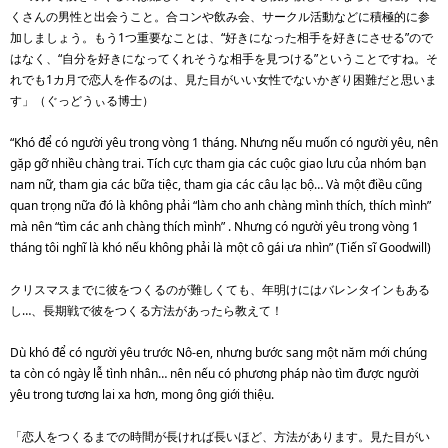
くさんの男性と出会うこと。合コンや飲み会、サークル活動などに積極的に参
加しましょう。もう1つ重要なことは、“好きになった相手を好きにさせる”ので
はなく、“自分を好きになってくれそうな相手を見つける”ということですね。そ
れでも1カ月で恋人を作るのは、見た目がいい女性でないかぎり困難だと思いま
す」（ぐっどうぃる博士）
“Khó để có người yêu trong vòng 1 tháng. Nhưng nếu muốn có người yêu, nên
gặp gỡ nhiều chàng trai. Tích cực tham gia các cuộc giao lưu của nhóm bạn
nam nữ, tham gia các bữa tiệc, tham gia các câu lạc bộ… Và một điều cũng
quan trọng nữa đó là không phải “làm cho anh chàng mình thích, thích mình”
mà nên “tìm các anh chàng thích mình” . Nhưng có người yêu trong vòng 1
tháng tôi nghĩ là khó nếu không phải là một cô gái ưa nhìn” (Tiến sĩ Goodwill)
クリスマスまでに彼をつくるのが難しくても、年明けにはバレンタインもある
し…、長期戦で彼をつくる方法があったら教えて！
Dù khó để có người yêu trước Nô-en, nhưng bước sang một năm mới chúng
ta còn có ngày lễ tình nhân… nên nếu có phương pháp nào tìm được người
yêu trong tương lai xa hơn, mong ông giới thiệu.
「恋人をつくるまでの時間が長ければ長いほど、方法があります。見た目がい