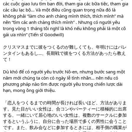
các cuộc giao lưu tìm bạn đời, tham gia các bữa tiệc, tham gia
các câu lạc bộ… Và một điều cũng quan trọng nữa đó là
không phải “làm cho anh chàng mình thích, thích mình” mà
nên “tìm các anh chàng thích mình” . Nhưng có người yêu
trong vòng 1 tháng tôi nghĩ là khó nếu không phải là một cô
gái ưa nhìn” (Tiến sĩ Goodwill)
クリスマスまでに彼をつくるのが難しくても、年明けにはバレ
ンタインもあるし…、長期戦で彼をつくる方法があったら教え
て！
Dù khó để có người yêu trước Nô-en, nhưng bước sang một
năm mới chúng ta còn có ngày lễ tình nhân… nên nếu có
phương pháp nào tìm được người yêu trong chiến lược dài
hạn, mong ông giới thiệu.
「恋人をつくるまでの時間が長ければ長いほど、方法がありま
す。見た目がいい女性は、合コンやパーティーに積極的に出席
する、一緒にいて居心地のいい女性は、複数のサークルに参加
するというふうに、自分に合った場所で多くの男性に会うこと
です。また、飲み会などに参加するときには、相手側の職業が