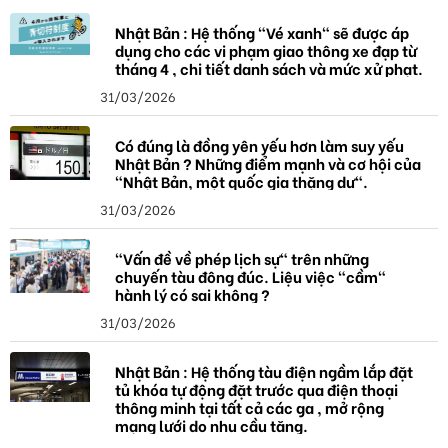
ó
a
Nhật Bản : Hệ thống "Vé xanh" sẽ được áp
dụng cho các vi phạm giao thông xe đạp từ
tháng 4 , chi tiết danh sách và mức xử phạt.
31/03/2026
Có đúng là đồng yên yếu hơn làm suy yếu
Nhật Bản ? Những điểm mạnh và cơ hội của
"Nhật Bản, một quốc gia thặng dư".
31/03/2026
"Vấn đề về phép lịch sự" trên những
chuyến tàu đông đúc. Liệu việc "cầm"
hành lý có sai không ?
31/03/2026
Nhật Bản : Hệ thống tàu điện ngầm lắp đặt
tủ khóa tự động đặt trước qua điện thoại
thông minh tại tất cả các ga , mở rộng
mạng lưới do nhu cầu tăng.