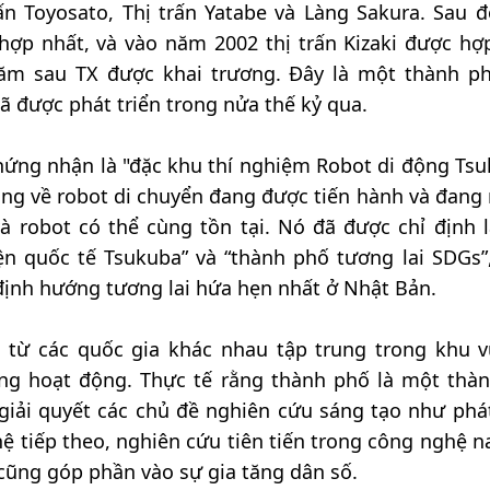
ấn Toyosato, Thị trấn Yatabe và Làng Sakura. Sau đ
hợp nhất, và vào năm 2002 thị trấn Kizaki được hợ
 năm sau TX được khai trương. Đây là một thành p
ã được phát triển trong nửa thế kỷ qua.
ứng nhận là "đặc khu thí nghiệm Robot di động Tsu
ng về robot di chuyển đang được tiến hành và đang 
à robot có thể cùng tồn tại. Nó đã được chỉ định 
ện quốc tế Tsukuba” và “thành phố tương lai SDGs”,
định hướng tương lai hứa hẹn nhất ở Nhật Bản.
 từ các quốc gia khác nhau tập trung trong khu v
ng hoạt động. Thực tế rằng thành phố là một thà
giải quyết các chủ đề nghiên cứu sáng tạo như phát
ệ tiếp theo, nghiên cứu tiên tiến trong công nghệ n
cũng góp phần vào sự gia tăng dân số.