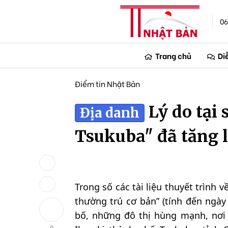
06
Trang chủ
Di
Điểm tin Nhật Bản
Lý do tại
Địa danh
Tsukuba" đã tăng 
Trong số các tài liệu thuyết trình 
thường trú cơ bản” (tính đến ngà
bố, những đô thị hùng mạnh, nơi 
0