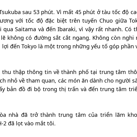
Tsukuba sau 53 phút. Vì mất 45 phút ở tàu tốc độ ca
ương với tốc độ đặc biệt trên tuyến Chuo giữa To
i qua Saitama và đến Ibaraki, vì vậy rất nhanh. Có t
 lẽ không có đường sắt cắt ngang. Không còn nghi 
n lợi đến Tokyo là một trong những yếu tố góp phần 
thu thập thông tin về thành phố tại trung tâm thô
ách nhỏ về tham quan, các món ăn dành cho người s
ấy bản đồ đi bộ trong thị trấn và đến trung tâm tri
tòa nhà đã trở thành trung tâm của triển lãm kh
-2 đã lọt vào mắt tôi.