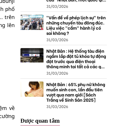
ubunji
thặng dư".
31/03/2026
nh phố
.. trên
"Vấn đề về phép lịch sự" trên
những chuyến tàu đông đúc.
ng lên
Liệu việc "cầm" hành lý có
sai không ?
31/03/2026
Nhật Bản : Hệ thống tàu điện
ngầm lắp đặt tủ khóa tự động
đặt trước qua điện thoại
thông minh tại tất cả các ga ,
mở rộng mạng lưới do nhu
31/03/2026
cầu tăng.
Nhật Bản : 65% phụ nữ không
muốn sinh con, lần đầu tiên
vượt qua nam giới [Sách
Trắng về Sinh Sản 2025]
31/03/2026
iệm về
 cường
Được quan tâm