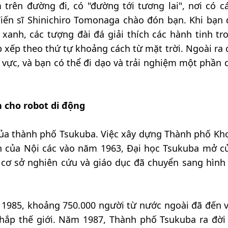
 trên đường đi, có "đường tới tương lai", nơi có c
Tiến sĩ Shinichiro Tomonaga chào đón bạn. Khi bạn 
anh, các tượng đài đá giải thích các hành tinh tr
 xếp theo thứ tự khoảng cách từ mặt trời. Ngoài ra 
 vực, và bạn có thể đi dạo và trải nghiệm một phần c
 cho robot di động
ử của thành phố Tsukuba. Việc xây dựng Thành phố Kh
n của Nội các vào năm 1963, Đại học Tsukuba mở c
cơ sở nghiên cứu và giáo dục đã chuyển sang hình
 1985, khoảng 750.000 người từ nước ngoài đã đến v
 khắp thế giới. Năm 1987, Thành phố Tsukuba ra đời