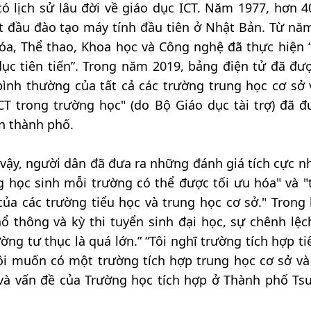
ó lịch sử lâu đời về giáo dục ICT. Năm 1977, hơn 
t đầu đào tạo máy tính đầu tiên ở Nhật Bản. Từ nă
óa, Thể thao, Khoa học và Công nghệ đã thực hiện 
c tiên tiến”. Trong năm 2019, bảng điện tử đã đượ
bình thường của tất cả các trường trung học cơ sở 
T trong trường học" (do Bộ Giáo dục tài trợ) đã đ
àn thành phố.
vậy, người dân đã đưa ra những đánh giá tích cực nh
g học sinh mỗi trường có thể được tối ưu hóa" và "t
ủa các trường tiểu học và trung học cơ sở." Trong 
hổ thông và kỳ thi tuyển sinh đại học, sự chênh lệc
ờng tư thục là quá lớn.” “Tôi nghĩ trường tích hợp ti
tôi muốn có một trường tích hợp trung học cơ sở và
 và vấn đề của Trường học tích hợp ở Thành phố Ts