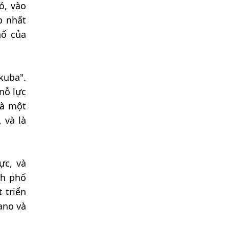
ó, vào
p nhất
hố của
kuba".
nỗ lực
là một
 và là
ực, và
nh phố
 triển
ano và