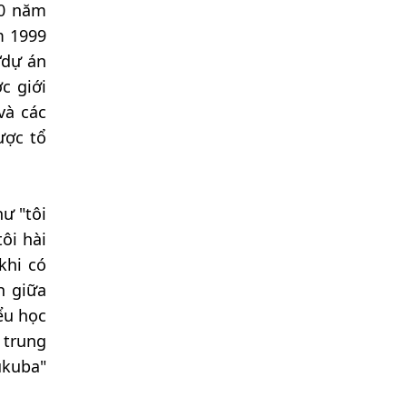
40 năm
m 1999
“dự án
c giới
và các
ược tổ
ư "tôi
ôi hài
khi có
h giữa
ểu học
 trung
ukuba"