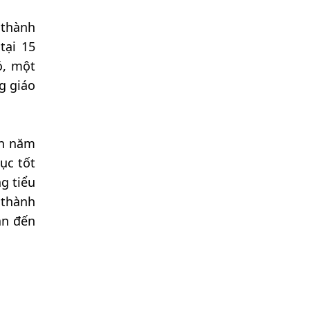
 thành
tại 15
ó, một
g giáo
ến năm
ục tốt
g tiểu
 thành
ẫn đến