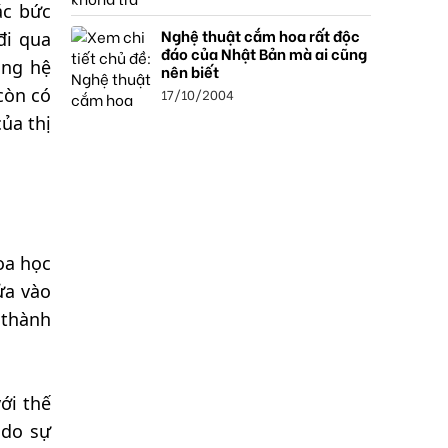
ác bức
Nghệ thuật cắm hoa rất độc
đi qua
đáo của Nhật Bản mà ai cũng
ong hệ
nên biết
còn có
17/10/2004
ủa thị
oa học
ửa vào
 thành
ới thế
 do sự