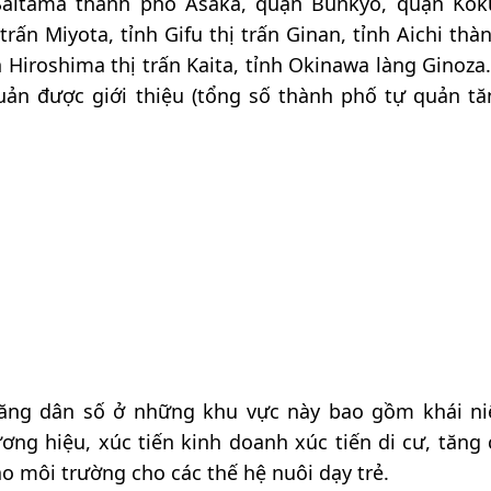
 Saitama thành phố Asaka, quận Bunkyo, quận Kok
rấn Miyota, tỉnh Gifu thị trấn Ginan, tỉnh Aichi thà
h Hiroshima thị trấn Kaita, tỉnh Okinawa làng Ginoza.
uản được giới thiệu (tổng số thành phố tự quản tă
tăng dân số ở những khu vực này bao gồm khái n
ơng hiệu, xúc tiến kinh doanh xúc tiến di cư, tăng
ạo môi trường cho các thế hệ nuôi dạy trẻ.