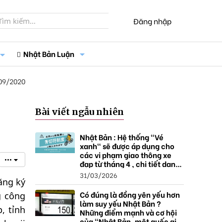
Đăng nhập
Nhật Bản Luận
09/2020
Bài viết ngẫu nhiên
Nhật Bản : Hệ thống "Vé
xanh" sẽ được áp dụng cho
các vi phạm giao thông xe
•••
đạp từ tháng 4 , chi tiết danh
sách và mức xử phạt.
31/03/2026
ăng ký
Có đúng là đồng yên yếu hơn
g công
làm suy yếu Nhật Bản ?
, tỉnh
Những điểm mạnh và cơ hội
của "Nhật Bản, một quốc gia