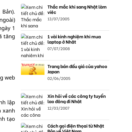
Thắc mắc khi sang Nhật làm
 Bản).
việc
13/07/2005
ngoài)
ngày 1
ã tăng
1 vài kinh nghiệm khi mua
laptop ở Nhật
07/07/2008
Trang bán đấu giá của yahoo
Japan
ng web
02/06/2005
Xin hỏi về các công ty tuyển
lao động đi Nhật
nh lập
12/03/2007
a xanh
nh tạo
Cách gọi điện thọai từ Nhật
Bản về Việt Nam.