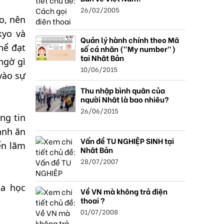
26/02/2005
o, nên
kyo và
Quản lý hành chính theo Mã
hể đạt
số cá nhân ("My number")
tại Nhật Bản
ngờ gì
10/06/2015
vào sự
Thu nhập bình quân của
người Nhật là bao nhiêu?
26/06/2015
ng tin
ành ăn
Vấn đề TU NGHIỆP SINH tại
ển lãm
Nhật Bản
28/07/2007
oa học
Về VN mà không trả điện
thoại ?
01/07/2008