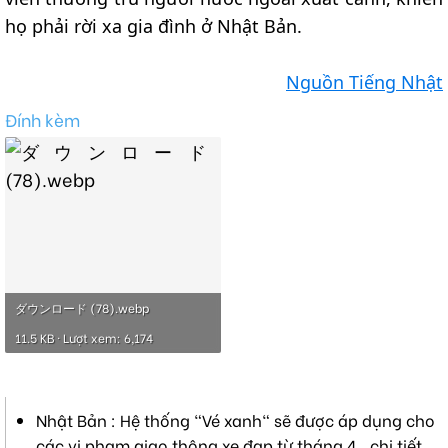
họ phải rời xa gia đình ở Nhật Bản.
Nguồn Tiếng Nhật
Đính kèm
ダウンロード (78).webp
11.5 KB · Lượt xem: 6,174
Nhật Bản : Hệ thống "Vé xanh" sẽ được áp dụng cho
các vi phạm giao thông xe đạp từ tháng 4 , chi tiết