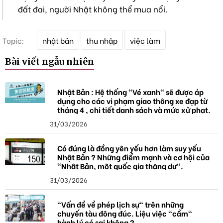
đất đai, người Nhật không thể mua nổi.
T
Topic:
nhật bản
thu nhập
việc làm
ừ
k
Bài viết ngẫu nhiên
h
ó
a
Nhật Bản : Hệ thống "Vé xanh" sẽ được áp
dụng cho các vi phạm giao thông xe đạp từ
tháng 4 , chi tiết danh sách và mức xử phạt.
31/03/2026
Có đúng là đồng yên yếu hơn làm suy yếu
Nhật Bản ? Những điểm mạnh và cơ hội của
"Nhật Bản, một quốc gia thặng dư".
31/03/2026
"Vấn đề về phép lịch sự" trên những
chuyến tàu đông đúc. Liệu việc "cầm"
hành lý có sai không ?