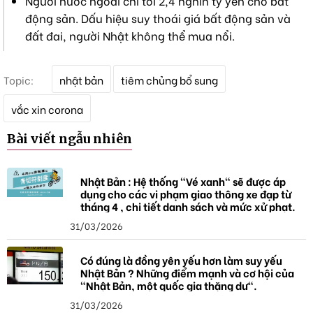
Người nước ngoài chi tới 2,4 nghìn tỷ yên cho bất
động sản. Dấu hiệu suy thoái giá bất động sản và
đất đai, người Nhật không thể mua nổi.
T
Topic:
nhật bản
tiêm chủng bổ sung
ừ
k
vắc xin corona
h
ó
Bài viết ngẫu nhiên
a
Nhật Bản : Hệ thống "Vé xanh" sẽ được áp
dụng cho các vi phạm giao thông xe đạp từ
tháng 4 , chi tiết danh sách và mức xử phạt.
31/03/2026
Có đúng là đồng yên yếu hơn làm suy yếu
Nhật Bản ? Những điểm mạnh và cơ hội của
"Nhật Bản, một quốc gia thặng dư".
31/03/2026