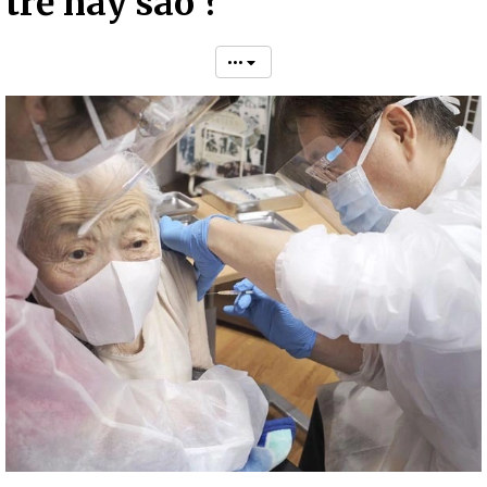
trễ hay sao ?
•••