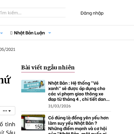
Đăng nhập
Nhật Bản Luận
05/2021
Bài viết ngẫu nhiên
thứ
Nhật Bản : Hệ thống "Vé
xanh" sẽ được áp dụng cho
các vi phạm giao thông xe
đạp từ tháng 4 , chi tiết danh
sách và mức xử phạt.
31/03/2026
•••
Có đúng là đồng yên yếu hơn
làm suy yếu Nhật Bản ?
ố tình
Những điểm mạnh và cơ hội
hứ Sáu
của "Nhật Bản, một quốc gia