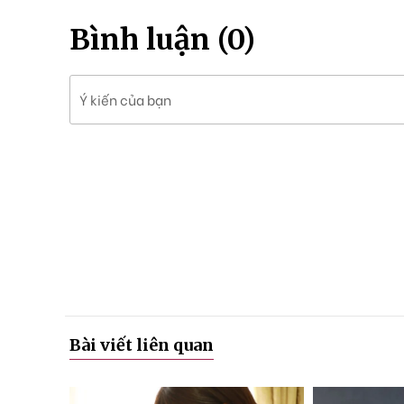
h
ó
Bình luận (0)
a
Ý kiến của bạn
Bài viết liên quan