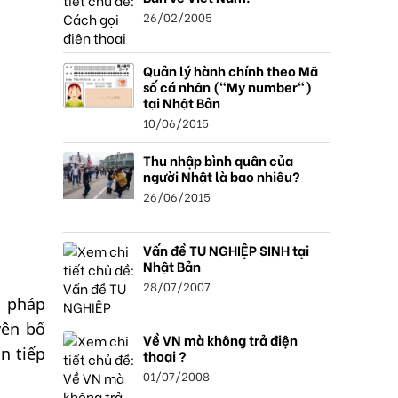
26/02/2005
Quản lý hành chính theo Mã
số cá nhân ("My number")
tại Nhật Bản
10/06/2015
Thu nhập bình quân của
người Nhật là bao nhiêu?
26/06/2015
Vấn đề TU NGHIỆP SINH tại
Nhật Bản
28/07/2007
n pháp
yên bố
Về VN mà không trả điện
n tiếp
thoại ?
01/07/2008