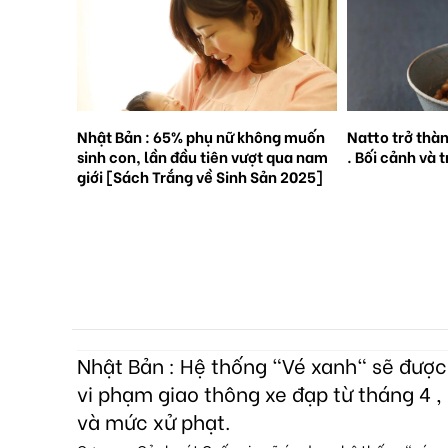
ông muốn
Natto trở thành hiện tượng toàn cầu
Sản lượng toà
t qua nam
. Bối cảnh và triển vọng tương lai.
3,9% trong th
ản 2025]
giảm tại Trun
Nhật Bản : Hệ thống "Vé xanh" sẽ đượ
vi phạm giao thông xe đạp từ tháng 4 , 
và mức xử phạt.