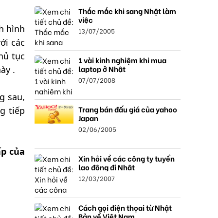
Thắc mắc khi sang Nhật làm
việc
h hình
13/07/2005
ới các
hủ tục
1 vài kinh nghiệm khi mua
laptop ở Nhật
ày .
07/07/2008
g sau,
Trang bán đấu giá của yahoo
g tiếp
Japan
02/06/2005
ấp của
Xin hỏi về các công ty tuyển
lao động đi Nhật
12/03/2007
Cách gọi điện thọai từ Nhật
Bản về Việt Nam.