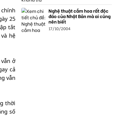
 chính
Nghệ thuật cắm hoa rất độc
đáo của Nhật Bản mà ai cũng
gày 25
nên biết
ập tắt
17/10/2004
 và hệ
 vẫn ở
gay cả
ng vẫn
g thời
ăng số