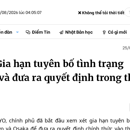
/08/2026 lúc 04:05:07
❌ Không thể tải thời tiết
ễn đàn
Điểm Tin
Nhật Bản học
Có gì mới
25/
Gia hạn tuyên bố tình trạng
và đưa ra quyết định trong 
O, chính phủ đã bắt đầu xem xét gia hạn tuyên b
o và Osaka để đưa ra quyết định chính thức vào t