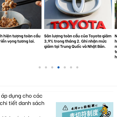
n cầu của Toyota giảm
Nhật Bản : Ghi nhận 5.000 trường
N
áng 2. Ghi nhận mức
hợp học sinh tử vong hoặc bị thương
t
g Quốc và Nhật Bản.
nặng trong các vụ tai nạn xe đạp
l
trong 5 năm qua . "Hãy đội mũ bảo
hiểm!"
c áp dụng cho các
chi tiết danh sách