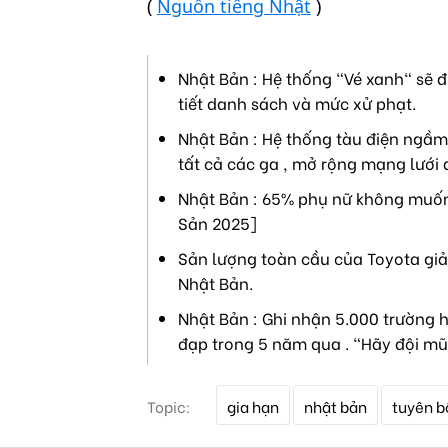
(
Nguồn tiếng Nhật
)
Nhật Bản : Hệ thống "Vé xanh" sẽ đ
tiết danh sách và mức xử phạt.
Nhật Bản : Hệ thống tàu điện ngầm 
tất cả các ga , mở rộng mạng lưới 
Nhật Bản : 65% phụ nữ không muốn 
Sản 2025]
Sản lượng toàn cầu của Toyota giả
Nhật Bản.
Nhật Bản : Ghi nhận 5.000 trường h
đạp trong 5 năm qua . "Hãy đội mũ
T
Topic:
gia hạn
nhật bản
tuyên b
ừ
k