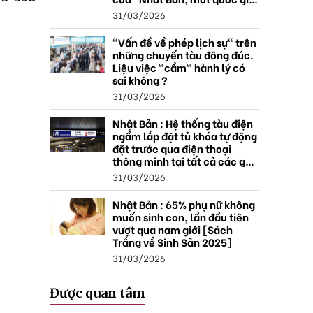
thặng dư".
31/03/2026
"Vấn đề về phép lịch sự" trên
những chuyến tàu đông đúc.
Liệu việc "cầm" hành lý có
sai không ?
31/03/2026
Nhật Bản : Hệ thống tàu điện
ngầm lắp đặt tủ khóa tự động
đặt trước qua điện thoại
thông minh tại tất cả các ga ,
mở rộng mạng lưới do nhu
31/03/2026
cầu tăng.
Nhật Bản : 65% phụ nữ không
muốn sinh con, lần đầu tiên
vượt qua nam giới [Sách
Trắng về Sinh Sản 2025]
31/03/2026
Được quan tâm