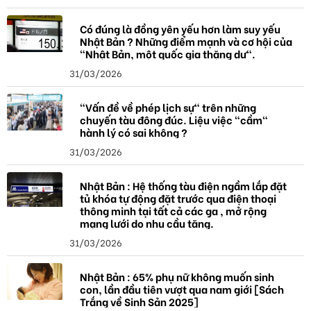
Có đúng là đồng yên yếu hơn làm suy yếu
Nhật Bản ? Những điểm mạnh và cơ hội của
"Nhật Bản, một quốc gia thặng dư".
31/03/2026
"Vấn đề về phép lịch sự" trên những
chuyến tàu đông đúc. Liệu việc "cầm"
hành lý có sai không ?
31/03/2026
Nhật Bản : Hệ thống tàu điện ngầm lắp đặt
tủ khóa tự động đặt trước qua điện thoại
thông minh tại tất cả các ga , mở rộng
mạng lưới do nhu cầu tăng.
31/03/2026
Nhật Bản : 65% phụ nữ không muốn sinh
con, lần đầu tiên vượt qua nam giới [Sách
Trắng về Sinh Sản 2025]