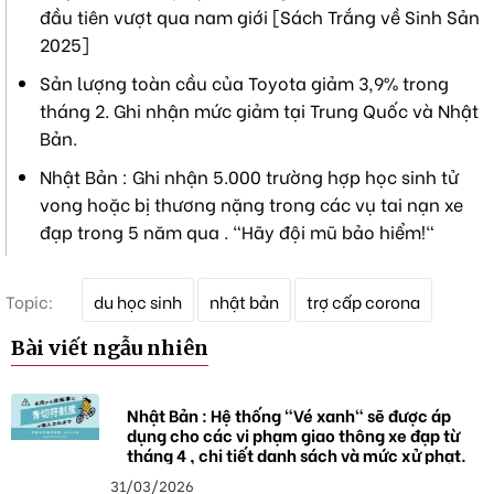
đầu tiên vượt qua nam giới [Sách Trắng về Sinh Sản
2025]
Sản lượng toàn cầu của Toyota giảm 3,9% trong
tháng 2. Ghi nhận mức giảm tại Trung Quốc và Nhật
Bản.
Nhật Bản : Ghi nhận 5.000 trường hợp học sinh tử
vong hoặc bị thương nặng trong các vụ tai nạn xe
đạp trong 5 năm qua . "Hãy đội mũ bảo hiểm!"
T
Topic:
du học sinh
nhật bản
trợ cấp corona
ừ
k
Bài viết ngẫu nhiên
h
ó
a
Nhật Bản : Hệ thống "Vé xanh" sẽ được áp
dụng cho các vi phạm giao thông xe đạp từ
tháng 4 , chi tiết danh sách và mức xử phạt.
31/03/2026