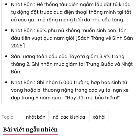
Nhật Bản : Hệ thống tàu điện ngầm lắp đặt tủ khóa
tự động đặt trước qua điện thoại thông minh tại tất
cả các ga , mở rộng mạng lưới do nhu cầu tăng.
Nhật Bản : 65% phụ nữ không muốn sinh con, lần
đầu tiên vượt qua nam giới [Sách Trắng về Sinh Sản
2025]
Sản lượng toàn cầu của Toyota giảm 3,9% trong
tháng 2. Ghi nhận mức giảm tại Trung Quốc và Nhật
Bản.
Nhật Bản : Ghi nhận 5.000 trường hợp học sinh tử
vong hoặc bị thương nặng trong các vụ tai nạn xe
đạp trong 5 năm qua . "Hãy đội mũ bảo hiểm!"
T
Topic:
nhật bản
nội các kishida
xã hội
ừ
k
Bài viết ngẫu nhiên
h