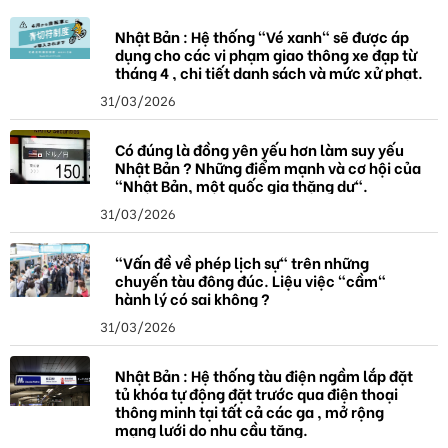
ó
a
Nhật Bản : Hệ thống "Vé xanh" sẽ được áp
dụng cho các vi phạm giao thông xe đạp từ
tháng 4 , chi tiết danh sách và mức xử phạt.
31/03/2026
Có đúng là đồng yên yếu hơn làm suy yếu
Nhật Bản ? Những điểm mạnh và cơ hội của
"Nhật Bản, một quốc gia thặng dư".
31/03/2026
"Vấn đề về phép lịch sự" trên những
chuyến tàu đông đúc. Liệu việc "cầm"
hành lý có sai không ?
31/03/2026
Nhật Bản : Hệ thống tàu điện ngầm lắp đặt
tủ khóa tự động đặt trước qua điện thoại
thông minh tại tất cả các ga , mở rộng
mạng lưới do nhu cầu tăng.