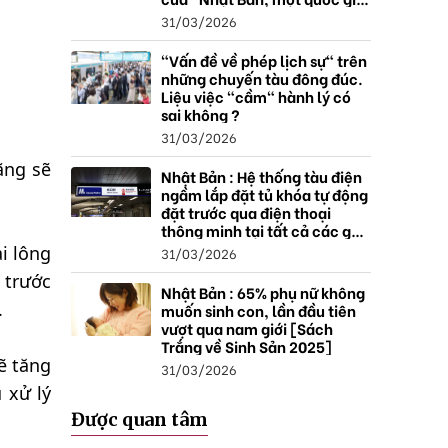
thặng dư".
31/03/2026
"Vấn đề về phép lịch sự" trên
những chuyến tàu đông đúc.
Liệu việc "cầm" hành lý có
sai không ?
31/03/2026
ãng sẽ
Nhật Bản : Hệ thống tàu điện
ngầm lắp đặt tủ khóa tự động
đặt trước qua điện thoại
thông minh tại tất cả các ga ,
mở rộng mạng lưới do nhu
i lông
31/03/2026
cầu tăng.
 trước
Nhật Bản : 65% phụ nữ không
.
muốn sinh con, lần đầu tiên
vượt qua nam giới [Sách
Trắng về Sinh Sản 2025]
ẽ tăng
31/03/2026
 xử lý
Được quan tâm