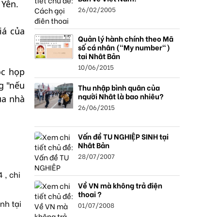
 Yên.
26/02/2005
iá của
Quản lý hành chính theo Mã
số cá nhân ("My number")
tại Nhật Bản
10/06/2015
ộc họp
g "nếu
Thu nhập bình quân của
người Nhật là bao nhiêu?
ủa nhà
26/06/2015
Vấn đề TU NGHIỆP SINH tại
Nhật Bản
28/07/2007
 , chi
Về VN mà không trả điện
thoại ?
nh tại
01/07/2008