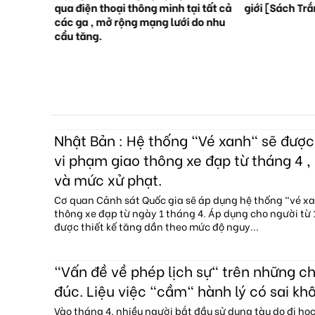
 ?
qua điện thoại thông minh tại tất cả
giới [Sách Tr
các ga , mở rộng mạng lưới do nhu
cầu tăng.
Nhật Bản : Hệ thống "Vé xanh" sẽ đượ
vi phạm giao thông xe đạp từ tháng 4 , 
và mức xử phạt.
Cơ quan Cảnh sát Quốc gia sẽ áp dụng hệ thống "vé x
thông xe đạp từ ngày 1 tháng 4. Áp dụng cho người từ 1
được thiết kế tăng dần theo mức độ nguy...
"Vấn đề về phép lịch sự" trên những c
đúc. Liệu việc "cầm" hành lý có sai kh
Vào tháng 4, nhiều người bắt đầu sử dụng tàu do đi họ