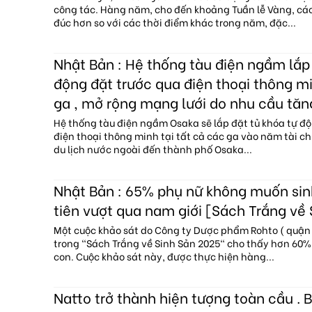
công tác. Hàng năm, cho đến khoảng Tuần lễ Vàng, c
đúc hơn so với các thời điểm khác trong năm, đặc...
Nhật Bản : Hệ thống tàu điện ngầm lắp 
động đặt trước qua điện thoại thông mi
ga , mở rộng mạng lưới do nhu cầu tăn
Hệ thống tàu điện ngầm Osaka sẽ lắp đặt tủ khóa tự độ
điện thoại thông minh tại tất cả các ga vào năm tài c
du lịch nước ngoài đến thành phố Osaka...
Nhật Bản : 65% phụ nữ không muốn sin
tiên vượt qua nam giới [Sách Trắng về
Một cuộc khảo sát do Công ty Dược phẩm Rohto ( quận 
trong "Sách Trắng về Sinh Sản 2025" cho thấy hơn 60
con. Cuộc khảo sát này, được thực hiện hàng...
Natto trở thành hiện tượng toàn cầu . B