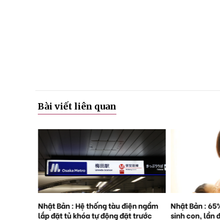
Bài viết liên quan
rên những
Nhật Bản : Hệ thống tàu điện ngầm
Nhật Bản : 65
việc
lắp đặt tủ khóa tự động đặt trước
sinh con, lần 