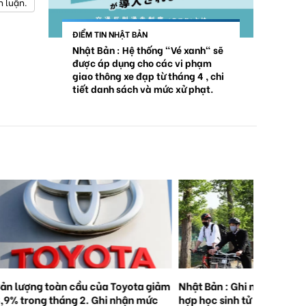
h luận.
ĐIỂM TIN NHẬT BẢN
Nhật Bản : Hệ thống "Vé xanh" sẽ
được áp dụng cho các vi phạm
giao thông xe đạp từ tháng 4 , chi
tiết danh sách và mức xử phạt.
ản lượng toàn cầu của Toyota giảm
Nhật Bản : Ghi nhận 5.000
,9% trong tháng 2. Ghi nhận mức
hợp học sinh tử vong hoặc