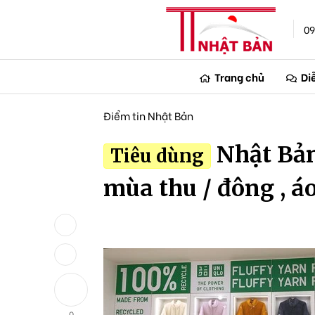
09
Trang chủ
Di
Điểm tin Nhật Bản
Nhật Bản
Tiêu dùng
mùa thu / đông , á
0