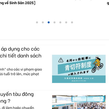
ắng về Sinh Sản 2025]
g
c áp dụng cho các
chi tiết danh sách
anh" cho các vi phạm giao
6 tuổi trở lên, mức phạt
huyến tàu đông
ông ?
c, đi làm hoặc chuyển