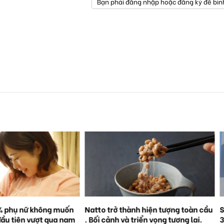
Bạn phải đăng nhập hoặc đăng ký để bìn
% phụ nữ không muốn
Natto trở thành hiện tượng toàn cầu
S
đầu tiên vượt qua nam
. Bối cảnh và triển vọng tương lai.
3