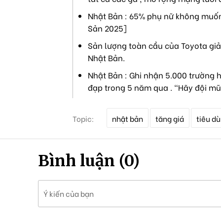
Nhật Bản : 65% phụ nữ không muốn 
Sản 2025]
Sản lượng toàn cầu của Toyota giả
Nhật Bản.
Nhật Bản : Ghi nhận 5.000 trường h
đạp trong 5 năm qua . "Hãy đội mũ
T
Topic:
nhật bản
tăng giá
tiêu d
ừ
k
h
ó
Bình luận (0)
a
Ý kiến của bạn