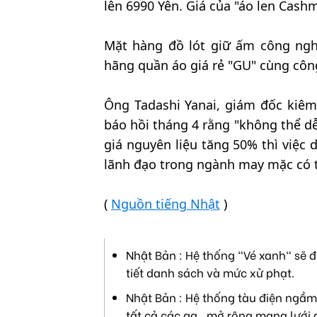
lên 6990 Yên. Giá của "áo len Cash
Mặt hàng đồ lót giữ ấm công nghệ
hãng quần áo giá rẻ "GU" cùng công
Ông Tadashi Yanai, giám đốc kiêm 
báo hồi tháng 4 rằng "không thể dễ
giá nguyên liệu tăng 50% thì việc d
lãnh đạo trong ngành may mặc có t
(
Nguồn tiếng Nhật
)
Nhật Bản : Hệ thống "Vé xanh" sẽ đ
tiết danh sách và mức xử phạt.
Nhật Bản : Hệ thống tàu điện ngầm 
tất cả các ga , mở rộng mạng lưới 