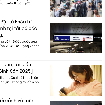
ác chuyến thường đông
đặt tủ khóa tự
nh tại tất cả các
g.
ng có thể đặt trước qua
hính 2026. Do lượng khách
h con, lần đầu
 Sinh Sản 2025]
Ikuno , Osaka) thực hiện
% phụ nữ không muốn sinh
ối cảnh và triển