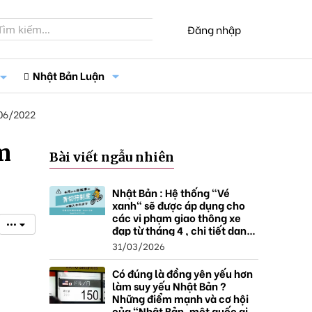
Đăng nhập
Nhật Bản Luận
06/2022
m
Bài viết ngẫu nhiên
Nhật Bản : Hệ thống "Vé
xanh" sẽ được áp dụng cho
các vi phạm giao thông xe
•••
đạp từ tháng 4 , chi tiết danh
sách và mức xử phạt.
31/03/2026
Có đúng là đồng yên yếu hơn
làm suy yếu Nhật Bản ?
Những điểm mạnh và cơ hội
của "Nhật Bản, một quốc gia