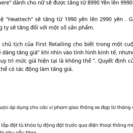
mere" dành cho nữ sẽ được tăng từ 8990 Yên lên 9990
 "Heattech" sẽ tăng từ 1990 yên lên 2990 yên . G
 ty sẽ tăng đối với một số sản phẩm.
chủ tịch của First Retailing cho biết trong một cu
 dàng tăng giá" khi nhìn vào tình hình kinh tế, nhưn
uy trì mức giá hiện tại là không thể ”. Quyết định c
hể có tác động làm tăng giá.
ược áp dụng cho các vi phạm giao thông xe đạp từ tháng 4
lắp đặt tủ khóa tự động đặt trước qua điện thoại thông mi
do nhu cầu tăng.