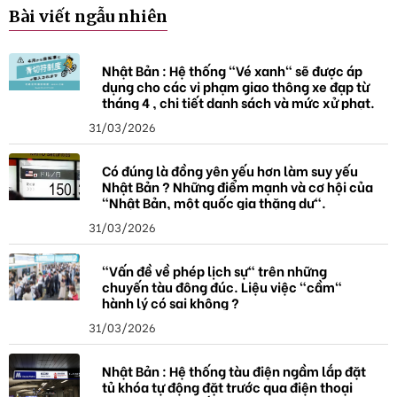
k
Bài viết ngẫu nhiên
h
ó
a
Nhật Bản : Hệ thống "Vé xanh" sẽ được áp
dụng cho các vi phạm giao thông xe đạp từ
tháng 4 , chi tiết danh sách và mức xử phạt.
31/03/2026
Có đúng là đồng yên yếu hơn làm suy yếu
Nhật Bản ? Những điểm mạnh và cơ hội của
"Nhật Bản, một quốc gia thặng dư".
31/03/2026
"Vấn đề về phép lịch sự" trên những
chuyến tàu đông đúc. Liệu việc "cầm"
hành lý có sai không ?
31/03/2026
Nhật Bản : Hệ thống tàu điện ngầm lắp đặt
tủ khóa tự động đặt trước qua điện thoại