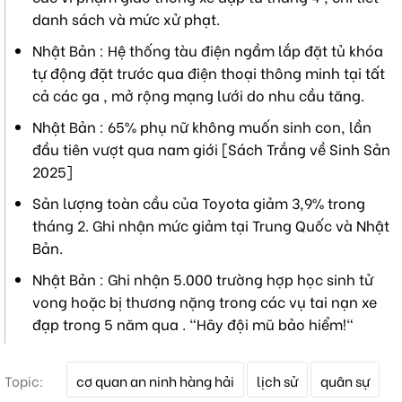
danh sách và mức xử phạt.
Nhật Bản : Hệ thống tàu điện ngầm lắp đặt tủ khóa
tự động đặt trước qua điện thoại thông minh tại tất
cả các ga , mở rộng mạng lưới do nhu cầu tăng.
Nhật Bản : 65% phụ nữ không muốn sinh con, lần
đầu tiên vượt qua nam giới [Sách Trắng về Sinh Sản
2025]
Sản lượng toàn cầu của Toyota giảm 3,9% trong
tháng 2. Ghi nhận mức giảm tại Trung Quốc và Nhật
Bản.
Nhật Bản : Ghi nhận 5.000 trường hợp học sinh tử
vong hoặc bị thương nặng trong các vụ tai nạn xe
đạp trong 5 năm qua . "Hãy đội mũ bảo hiểm!"
T
Topic:
cơ quan an ninh hàng hải
lịch sử
quân sự
ừ