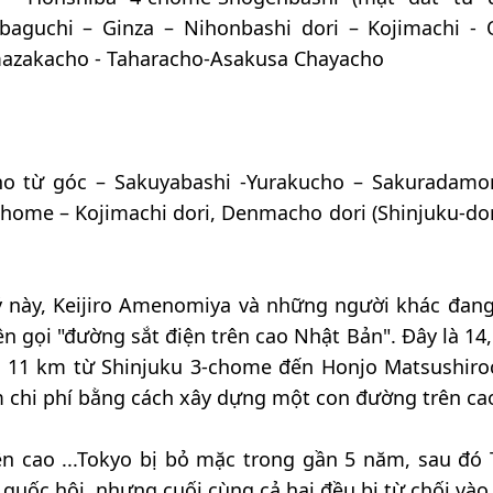
baguchi – Ginza – Nihonbashi dori – Kojimachi -
mazakacho - Taharacho-Asakusa Chayacho
o từ góc – Sakuyabashi -Yurakucho – Sakuradamo
home – Kojimachi dori, Denmacho dori (Shinjuku-dor
ý này, Keijiro Amenomiya và những người khác đan
ên gọi "đường sắt điện trên cao Nhật Bản". Đây là 14
à 11 km từ Shinjuku 3-chome đến Honjo Matsushiro
 chi phí bằng cách xây dựng một con đường trên ca
n cao ...Tokyo bị bỏ mặc trong gần 5 năm, sau đó
quốc hội, nhưng cuối cùng cả hai đều bị từ chối vào