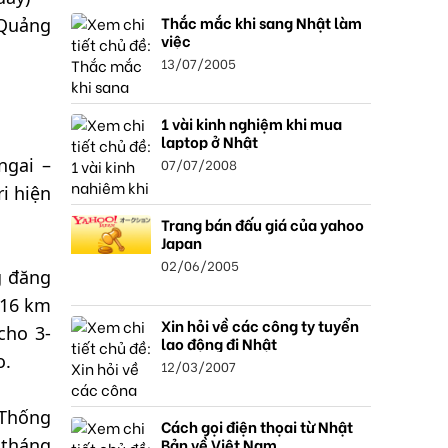
Thắc mắc khi sang Nhật làm
 Quảng
việc
13/07/2005
1 vài kinh nghiệm khi mua
laptop ở Nhật
ngai –
07/07/2008
i hiện
Trang bán đấu giá của yahoo
Japan
02/06/2005
g đăng
,16 km
Xin hỏi về các công ty tuyển
cho 3-
lao động đi Nhật
o.
12/03/2007
 Thống
Cách gọi điện thọai từ Nhật
Bản về Việt Nam.
 tháng