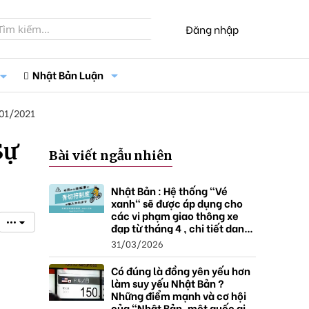
Đăng nhập
Nhật Bản Luận
01/2021
Sự
Bài viết ngẫu nhiên
Nhật Bản : Hệ thống "Vé
xanh" sẽ được áp dụng cho
các vi phạm giao thông xe
•••
đạp từ tháng 4 , chi tiết danh
sách và mức xử phạt.
31/03/2026
Có đúng là đồng yên yếu hơn
làm suy yếu Nhật Bản ?
Những điểm mạnh và cơ hội
của "Nhật Bản, một quốc gia