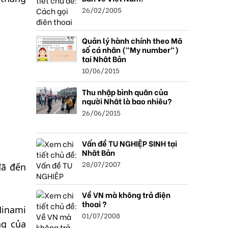
26/02/2005
Quản lý hành chính theo Mã
số cá nhân ("My number")
tại Nhật Bản
10/06/2015
Thu nhập bình quân của
người Nhật là bao nhiêu?
26/06/2015
Vấn đề TU NGHIỆP SINH tại
Nhật Bản
28/07/2007
đã đến
Về VN mà không trả điện
thoại ?
Minami
01/07/2008
ng của