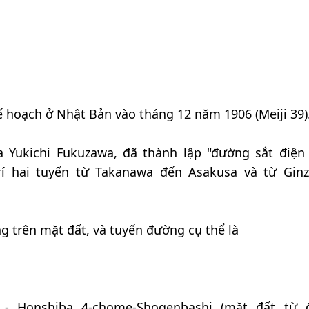
 hoạch ở Nhật Bản vào tháng 12 năm 1906 (Meiji 39)
 Yukichi Fukuzawa, đã thành lập "đường sắt điệ
rí hai tuyến từ Takanawa đến Asakusa và từ Gin
g trên mặt đất, và tuyến đường cụ thể là
- Honshiba 4-chome-Shogenbashi (mặt đất từ đ