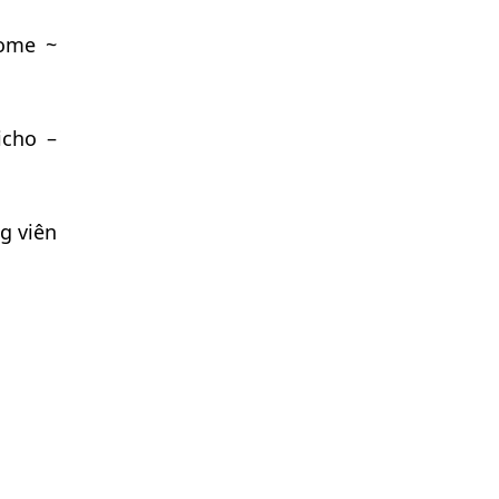
home ~
icho –
g viên