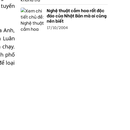
 tuyến
Nghệ thuật cắm hoa rất độc
đáo của Nhật Bản mà ai cũng
nên biết
17/10/2004
a Anh,
m Luân
 chạy.
nh phố
ể loại