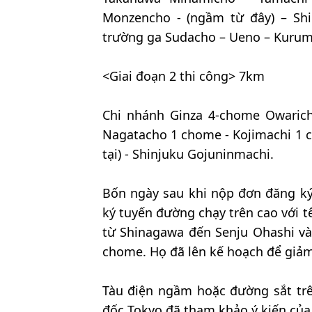
Monzencho - (ngầm từ đây) – Shi
trường ga Sudacho – Ueno – Kuru
<Giai đoạn 2 thi công> 7km
Chi nhánh Ginza 4-chome Owarich
Nagatacho 1 chome - Kojimachi 1 c
tại) - Shinjuku Gojuninmachi.
Bốn ngày sau khi nộp đơn đăng k
ký tuyến đường chạy trên cao với t
từ Shinagawa đến Senju Ohashi v
chome. Họ đã lên kế hoạch để giảm
Tàu điện ngầm hoặc đường sắt trê
đốc Tokyo đã tham khảo ý kiến của 