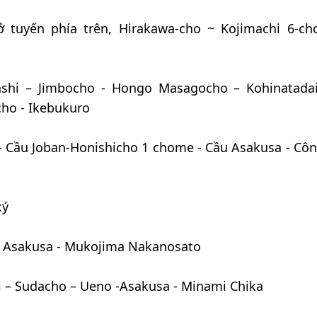
 tuyến phía trên, Hirakawa-cho ~ Kojimachi 6-c
ashi – Jimbocho - Hongo Masagocho – Kohinatada
ho - Ikebukuro
 - Cầu Joban-Honishicho 1 chome - Cầu Asakusa - Côn
ký
– Asakusa - Mukojima Nakanosato
 – Sudacho – Ueno -Asakusa - Minami Chika