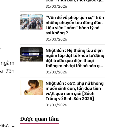
thặng dư".
31/03/2026
"Vấn đề về phép lịch sự" trên
những chuyến tàu đông đúc.
Liệu việc "cầm" hành lý có
sai không ?
31/03/2026
.
Nhật Bản : Hệ thống tàu điện
ngầm lắp đặt tủ khóa tự động
đặt trước qua điện thoại
n ngầm
thông minh tại tất cả các ga ,
mở rộng mạng lưới do nhu
za đến
31/03/2026
cầu tăng.
Nhật Bản : 65% phụ nữ không
muốn sinh con, lần đầu tiên
vượt qua nam giới [Sách
Trắng về Sinh Sản 2025]
31/03/2026
Được quan tâm
ây) –