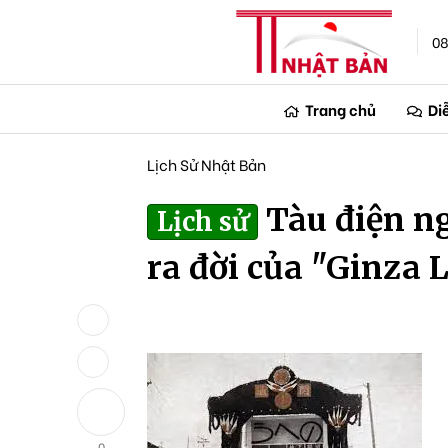
08
Trang chủ
Di
Lịch Sử Nhật Bản
Tàu điện n
Lịch sử
ra đời của "Ginza 
0