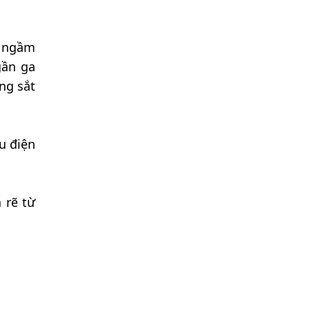
n ngầm
gần ga
ng sắt
u điện
 rẽ từ