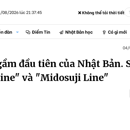
/08/2026 lúc 21:37:45
❌ Không thể tải thời tiết
ễn đàn
Điểm Tin
Nhật Bản học
Có gì mới
04/
gầm đầu tiên của Nhật Bản. 
Line" và "Midosuji Line"