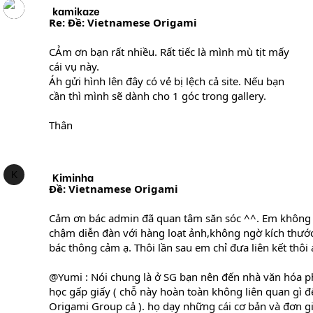
kamikaze
Re: Ðề: Vietnamese Origami
CẢm ơn bạn rất nhiều. Rất tiếc là mình mù tịt mấy
cái vụ này.
Áh gửi hình lên đây có vẻ bị lệch cả site. Nếu bạn
cần thì mình sẽ dành cho 1 góc trong gallery.
Thân
K
Kiminha
Ðề: Vietnamese Origami
Cảm ơn bác admin đã quan tâm săn sóc ^^. Em không 
chậm diễn đàn với hàng loạt ảnh,không ngờ kích thước
bác thông cảm ạ. Thôi lần sau em chỉ đưa liên kết thôi 
@Yumi : Nói chung là ở SG bạn nên đến nhà văn hóa p
học gấp giấy ( chỗ này hoàn toàn không liên quan gì 
Origami Group cả ). họ dạy những cái cơ bản và đơn g