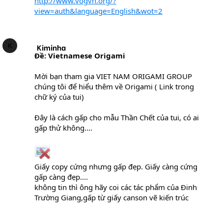
http://www.vogvn.org/?
view=auth&language=English&wot=2
K
Kiminha
Ðề: Vietnamese Origami
Mời bạn tham gia VIET NAM ORIGAMI GROUP
chúng tôi để hiểu thêm về Origami ( Link trong
chữ ký của tui)
Đây là cách gấp cho mẫu Thần Chết của tui, có ai
gấp thử không....
Giấy copy cứng nhưng gấp đẹp. Giấy càng cứng
gấp càng đẹp....
không tin thì ông hãy coi các tác phẩm của Đinh
Trường Giang,gấp từ giấy canson vẽ kiến trúc