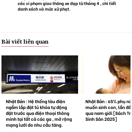
Origami.
các vi phạm giao thông xe đạp từ tháng 4 , chi tiết
Convention chính là một dịp để thấy rõ khoảng cách giữa ng
danh sách và mức xử phạt.
hầu như không tồn tại trong Origami. Người lớn,trẻ con,nam
hay mới chỉ gặp nhau lần đầu, đều có thể cảm nhận được tìn
với chiếc cầu nối là tờ giấy. Mọi người đều hòa nhã và thân t
lễ với nhau. Nếu có dịp bạn hãy môt lần tham dự Origami Co
cùng điều này với chúng tôi.
Bài viết liên quan
http://img53.imageshack.us/img53/720/conve2nr.jpg
http://img53.imageshack.us/img53/2971/conve28pt.jpg
http://img240.imageshack.us/img240/4582/9aa13hy.jpg
http://img240.imageshack.us/img240/6879/185a4aj.jpg
Nhật Bản : 65% phụ nữ không
Natto trở thành hiện 
muốn sinh con, lần đầu tiên vượt
cầu . Bối cảnh và triể
qua nam giới [Sách Trắng về
tương lai.
Sinh Sản 2025]