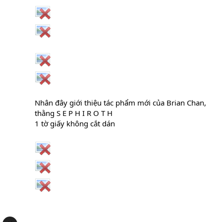
Nhân đây giới thiệu tác phẩm mới của Brian Chan,
thằng S E P H I R O T H
1 tờ giấy không cắt dán