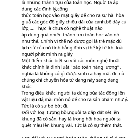
là những thành tựu của toán học. Nguời ta áp
dụng các định lý,công
thức toán học vào mặt giấy để cho ra sự hài hòa
giuẵ các góc độ giấy,chiều dài của cạnh,bề dày củ
lớp,.... Thực là chưa có nghệ thuật nào
áp dụng quá nhiều thành tựu toán học vào nó
như thế. Chính vì thế nó được gọi là trẻ mặc dù
lịch sử của nó tình bằng đơn vị thế kỷ từ khi loài
nguời phát minh ra giấy.
Một điểm khác biệt so với các môn nghệ thuật
khác chính là định luật "bảo toàn năng lượng" ,
nghĩa là không có gì được sinh ra hay mất đi mà
chúng chỉ chuyển hóa từ dạng này sang dạng
khác.
Trong điêu khắc, người ta dùng búa tác động lên
vật liệu đá,mài mòn nó để cho ra sản phẩm như ý.
Tức là có sự bỏ bớt đi.
Đối với loại tượng bồi,nguời ta đắp đất sét lên
khung đã có sẵn, hay là trong hội họa nguời ta
quét màu lên khung vãi. Tức là có sự thêm thắt.