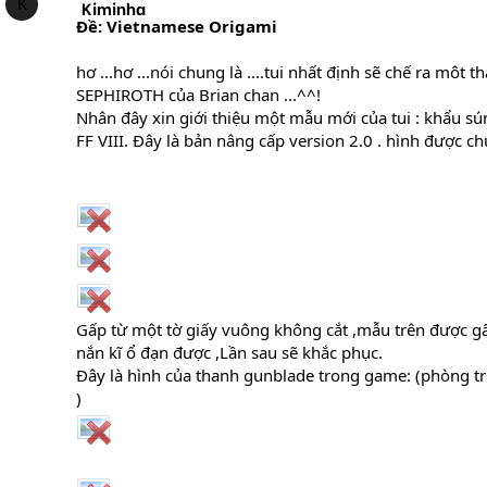
K
Kiminha
Ðề: Vietnamese Origami
hơ ...hơ ...nói chung là ....tui nhất định sẽ chế ra môt
SEPHIROTH của Brian chan ...^^!
Nhân đây xin giới thiệu một mẫu mới của tui : khẩu s
FF VIII. Đây là bản nâng cấp version 2.0 . hình được 
Gấp từ một tờ giấy vuông không cắt ,mẫu trên được g
nắn kĩ ổ đạn được ,Lần sau sẽ khắc phục.
Đây là hình của thanh gunblade trong game: (phòng tr
)