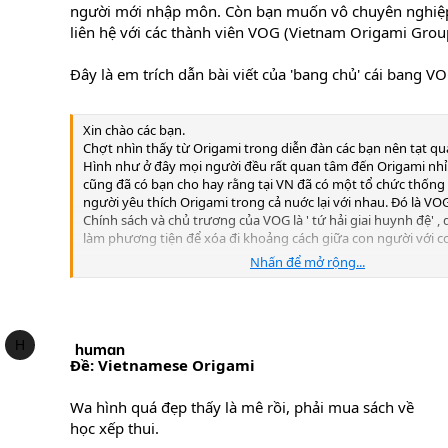
người mới nhập môn. Còn bạn muốn vô chuyên nghiệp 
liên hệ với các thành viên VOG (Vietnam Origami Grou
Đây là em trích dẫn bài viết của 'bang chủ' cái bang V
Xin chào các bạn.
Chợt nhìn thấy từ Origami trong diễn đàn các bạn nên tạt qua 
Hình như ở đây mọi người đều rất quan tâm đến Origami nhỉ.
cũng đã có bạn cho hay rằng tại VN đã có một tổ chức thốn
người yêu thích Origami trong cả nuớc lại với nhau. Đó là VO
Chính sách và chủ trương của VOG là ' tứ hải giai huynh đệ' 
làm phương tiện để xóa đi khoảng cách giữa con người với c
Nhấn để mở rộng...
Trang chủ của VOG :
www.vogvn.org
từ đây các bạn có thể đ
tức về Origami trong cả nước, xem các tác phẩm sáng tác của 
Việt Nam, xem gallery, hay vào diễn đàn để cùng bàn luận về
này. Và lần trước diễn đàn đang trong giai đoạn chỉnh sửa nê
chưa vào được, nay đã hoàn tất phần nâng cấp, mời các bạn
H
human
với Origami ghé chơi.
Ðề: Vietnamese Origami
Ở đây xin được không phải giới thiệu gì về Origami,vì hẳn các
Wa hình quá đẹp thấy là mê rồi, phải mua sách về
rất rõ rồi, mà chỉ xin nói 1 cách khái quát về nó để bạn nào x
học xếp thui.
nay rõ. Origami là nghệ thuật gấp giấy có nguồn từ Nhật B