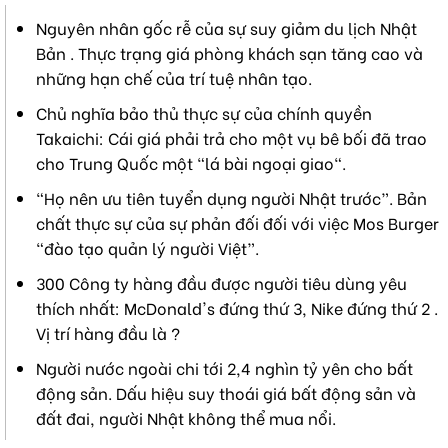
Nguyên nhân gốc rễ của sự suy giảm du lịch Nhật
Bản . Thực trạng giá phòng khách sạn tăng cao và
những hạn chế của trí tuệ nhân tạo.
Chủ nghĩa bảo thủ thực sự của chính quyền
Takaichi: Cái giá phải trả cho một vụ bê bối đã trao
cho Trung Quốc một "lá bài ngoại giao".
“Họ nên ưu tiên tuyển dụng người Nhật trước”. Bản
chất thực sự của sự phản đối đối với việc Mos Burger
“đào tạo quản lý người Việt”.
300 Công ty hàng đầu được người tiêu dùng yêu
thích nhất: McDonald's đứng thứ 3, Nike đứng thứ 2 .
Vị trí hàng đầu là ?
Người nước ngoài chi tới 2,4 nghìn tỷ yên cho bất
động sản. Dấu hiệu suy thoái giá bất động sản và
đất đai, người Nhật không thể mua nổi.