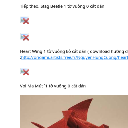
Tiếp theo, Stag Beetle 1 tờ vuông 0 cắt dán
Heart Wing 1 tờ vuông kô cắt dán ( download hướng d
:
http://origami.artists.free.fr/NguyenHungCuong/hear
Voi Ma Mút `1 tờ vuông 0 cắt dán