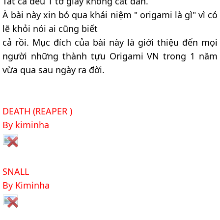
Tất cả đều 1 tờ giấy không cắt dán.
À bài này xin bỏ qua khái niệm " origami là gì" vì có
lẽ khỏi nói ai cũng biết
cả rồi. Mục đích của bài này là giới thiệu đến mọi
người những thành tựu Origami VN trong 1 năm
vừa qua sau ngày ra đời.
DEATH (REAPER )
By kiminha
SNALL
By Kiminha