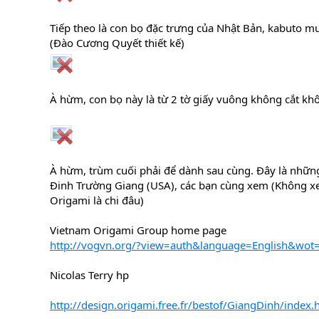
Tiếp theo là con bọ đặc trưng của Nhật Bản, kabuto m
(Đào Cương Quyết thiết kế)
À hừm, con bọ này là từ 2 tờ giấy vuông không cắt khôn
À hừm, trùm cuối phải để dành sau cùng. Đây là những
Đinh Trường Giang (USA), các bạn cùng xem (Không xem
Origami là chi đâu)
Vietnam Origami Group home page
http://vogvn.org/?view=auth&language=English&wot
Nicolas Terry hp
http://design.origami.free.fr/bestof/GiangDinh/index.