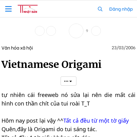
Đăng nhập
9
Văn hóa xã hội
23/03/2006
Vietnamese Origami
•••
tự nhiên cái freeweb nó sửa lại nên die mất cái
hình con thần chít của tui roài T_T
Hôm nay post lại vậy ^^
Tất cả đều từ một tờ giấy
Quên,đây là Origami do tui sáng tác.