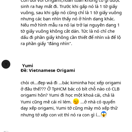
Con đối với Origami,hoàn toàn không có gì được
sinh ra hay mất đi. Trước khi gấp nó là 1 tờ giấy
vuông, sau khi gấp nó cũng chỉ là 1 tờ giấy vuông
nhưng các bạn nhìn thấy nó ở hình dạng khác.
Nếu mở hình mẫu ra nó lại trở lại nguyên dạng 1
tờ giấy vuông không cắt dán. Tức là nó chỉ che
dấu đi phần giấy không cần thiết để nhìn và để lộ
ra phần giấy "đáng nhìn".
Y
Yumi
Ðề: Vietnamese Origami
chòi ơi...đẹp wá đi ...bác kiminha học xếp origami
ở đâu thế??? Ở TpHCM bác có bít chỗ nào có CLB
origami hôn? Yumi đi học một khoá cái, chả là
Yumi cũng mê cái nì lém.
...ở nhà có quyển
dạy xếp origami, Yumi tớ cũng mày mò xếp thử
nhưng tớ xếp con vịt thì nó ra con gì í...