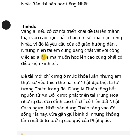
o
Nhật Bản thì nên học tiếng Nhật.
n
s
:
T
tinhde
Vâng ạ, nếu có cơ hội triển khai đề tài lên thành
luận văn cao học chắc chắn em sẽ phải dọc tiếng
Nhật, vì đó là yêu cầu của cô giáo hướng dẫn .
Nhưng hiện tại em cũng đang chật vật với công
việc ad ạ
( mà muốn học lên cao cũng phải có
điều kiện kinh tế .
Đề tài mới chỉ dừng ở mức khóa luận nhưng em
thực sự yêu thích thơ hai-cư Nhật đặc biệt là tư
tưởng Thiền trong đó. Đúng là Thiền tông bắt
nguồn từ Ấn Độ, được phát triển tại Trung Hoa
nhưng đạt đến đỉnh cao thì chỉ có trên đất Nhật.
Cách người Nhật vận dụng Thiền tông vào đời
sống rất hay, vừa gần gũi bình dị nhưng không
làm mất đi tư tưởng cao quý của Phật giáo.