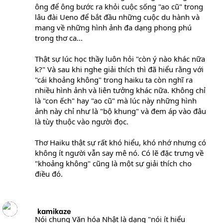
ông để ông bước ra khỏi cuộc sống "ao cũ" trong
lâu đài Ueno để bắt đầu những cuộc du hành và
mang về những hình ảnh đa dạng phong phú
trong thơ ca...
Thật sự lúc học thầy luôn hỏi "còn ý nào khác nữa
k?" Và sau khi nghe giải thích thì đã hiểu rằng với
"cái khoảng không" trong haiku ta còn nghĩ ra
nhiều hình ảnh và liên tưởng khác nữa. Không chỉ
là "con ếch" hay "ao cũ" mà lúc này những hình
ảnh này chỉ như là "bộ khung" và đem áp vào đâu
là tùy thuộc vào người đọc.
Thơ Haiku thật sự rất khó hiểu, khó nhớ nhưng có
không ít người vẫn say mê nó. Có lẽ đặc trưng về
"khoảng không" cũng là một sự giải thích cho
điều đó.
kamikaze
Nói chung Văn hóa Nhật là dạng "nói ít hiểu