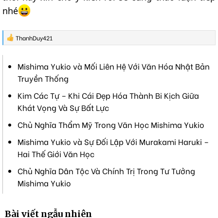
nhé
R
ThanhDuy421
e
a
c
Mishima Yukio và Mối Liên Hệ Với Văn Hóa Nhật Bản
t
i
Truyền Thống
o
n
Kim Các Tự – Khi Cái Đẹp Hóa Thành Bi Kịch Giữa
s
Khát Vọng Và Sự Bất Lực
:
Chủ Nghĩa Thẩm Mỹ Trong Văn Học Mishima Yukio
Mishima Yukio và Sự Đối Lập Với Murakami Haruki –
Hai Thế Giới Văn Học
Chủ Nghĩa Dân Tộc Và Chính Trị Trong Tư Tưởng
Mishima Yukio
Bài viết ngẫu nhiên