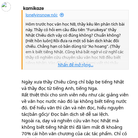
kamikaze
lonelyinsnow nói:
Hôm trước học văn học NB, thầy kêu lên phân tích bài
này. Thầy có hỏi em câu đầu tiên "Furuikeya" thầy
Nhật Chiêu dịch vậy có đúng không? Chuẩn không?
[Hết hồn luôn] Rồi đưa ra một số bản dịch khác đối
chiếu. Chẳng hạn có bản dùng từ "Ao hoang". (Thầy
em k biết tiếng Nhật. Cũng khá bất ngờ vì cứ nghĩ các
thầy cô nghiên cứu chuyên sâu văn học NB đều biết
tiếng Nhật). Vào đây đọc bài anh Kami viết thì thấy
Nhấn để mở rộng...
một vài cái chưa được nghe nói tới, dù thầy nói rất
nhiều về bài thơ này. Có lẽ vì hạn chế phần tiếng Nhật
nên thầy chưa phân tích kĩ lưỡng câu chữ như vậy.
Ngày xưa thầy Chiêu cũng chỉ bập bẹ tiếng Nhật
và thầy đọc từ tiếng Anh, tiếng Nga.
Rất thiệt thòi cho sinh viên nếu như các giảng viên
về văn học nước nào đó lại không biết tiếng nước
đó. Để hiểu văn thì cần và nên đọc, hiểu nguyên
tác(bản gốc)/ Đọc bản dịch sẽ dễ sai lệch.
Ngoài ra, dạy và nghiên cứu văn học Nhật mà
không biết tiếng Nhật thì đã làm mất đi khoảng
70% cái hồn văn chương của các tác phẩm. Chỉ có