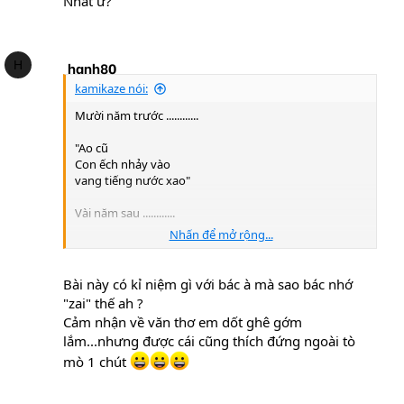
Nhât ư?
H
hanh80
kamikaze nói:
Mười năm trước ............
"Ao cũ
Con ếch nhảy vào
vang tiếng nước xao"
Vài năm sau ............
Nhấn để mở rộng...
Tạm thời xin dừng ở đây. Và trên diễn đàn này ai quan
tâm đến văn học Nhật hay quan tâm đến bài thơi này
xin cho ý kiến rồi sẽ cùng thảo luận tiếp nhé
Bài này có kỉ niệm gì với bác à mà sao bác nhớ
"zai" thế ah ?
Cảm nhận về văn thơ em dốt ghê gớm
lắm...nhưng được cái cũng thích đứng ngoài tò
mò 1 chút