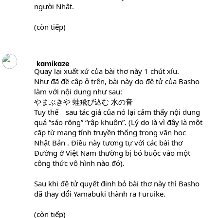
người Nhật.
Xin mở dấu ngoặc để nói thêm rằng qua ‘tiếng nước
khua’ trong bài này, ta không khỏi liên tưởng đến
‘tiếng gà trưa’ trong bài “Nắng mới” của nhà thơ Lưu
(còn tiếp)
Trọng Lư:
Mỗi lần nắng mới hắt bên song,
Xao xác gà trưa gáy não nùng...
kamikaze
Quay lại xuất xứ của bài thơ này 1 chút xíu.
Đối với những ai đã sống ở miền đồng quê, tiếng gà
Như đã đề cập ở trên, bài này do đệ tử của Basho
trưa của Lưu Trọng Lư chắc hẳn đã làm sống lại biết
làm với nội dung như sau:
bao kỷ niệm thời niên thiếu — dĩ vãng của những
やまぶきや 蛙飛び込む 水の音
ngày tháng êm đềm trong một khung cảnh rất đỗi
Tuy thế sau tác giả của nó lại cảm thấy nội dung
nên thơ. Nếu không câu nệ hình thức mà chỉ nói về
nội dung, hai câu thơ trên của nhà thơ họ Lưu có thể
quá “sáo rỗng” “rập khuôn”. (Lý do là vì đây là một
nói là một bài haiku toàn bích. Trong ý nghĩa đó, hai
cặp từ mang tính truyền thống trong văn học
câu kế tiếp, tuy rất hay, nhưng chỉ có giá trị bổ túc hay
Nhật Bản . Điều này tương tự với các bài thơ
giải thích:
Đường ở Việt Nam thường bị bó buộc vào một
công thức vô hình nào đó).
Lòng rượi buồn theo thời dĩ vãng,
Chập chờn sống lại những ngày không...
Sau khi đệ tử quyết định bỏ bài thơ này thì Basho
đã thay đổi Yamabuki thành ra Furuike.
(còn tiếp)