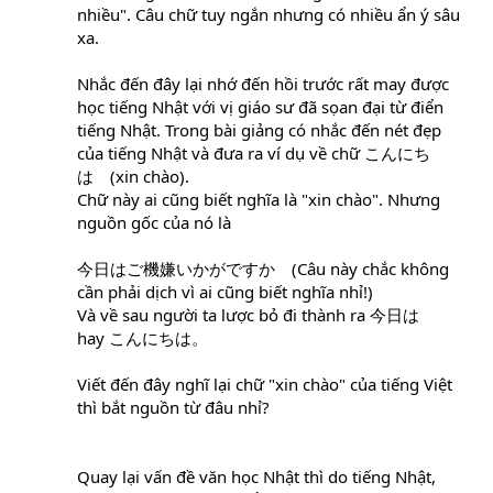
nhiều". Câu chữ tuy ngắn nhưng có nhiều ẩn ý sâu
xa.
Nhắc đến đây lại nhớ đến hồi trước rất may được
học tiếng Nhật với vị giáo sư đã sọan đại từ điển
tiếng Nhật. Trong bài giảng có nhắc đến nét đẹp
của tiếng Nhật và đưa ra ví dụ về chữ こんにち
は (xin chào).
Chữ này ai cũng biết nghĩa là "xin chào". Nhưng
nguồn gốc của nó là
今日はご機嫌いかがですか (Câu này chắc không
cần phải dịch vì ai cũng biết nghĩa nhỉ!)
Và về sau người ta lược bỏ đi thành ra 今日は
hay こんにちは。
Viết đến đây nghĩ lại chữ "xin chào" của tiếng Việt
thì bắt nguồn từ đâu nhỉ?
Quay lại vấn đề văn học Nhật thì do tiếng Nhật,