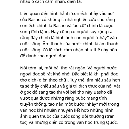
nhau ở cách cảm nhận, diễn tả.
Liên quan đến hình hảnh “con ếch nhảy vào ao”
của Basho có không ít nhà nghiên cứu cho rằng
con ếch chính là Basho và “ao cũ” chính là cuộc
sống tĩnh lặng. Hay cũng có người suy rộng ra
rằng đấy chính là hình ảnh con người “nhảy” vào
cuộc sống. Âm thanh của nước chính là âm thanh
cuộc sống. Có lẽ cách cảm nhận như thế này nên
để dành cho người đọc.
Nói tóm lại, một bài thơ rất ngắn. Và người nước
ngoài đọc sẽ rất khó nhớ. Đặc biệt là khi phải đọc
thơ dịch (diễn theo chữ). Tuy thế, tìm hiểu sâu hơn
ta sẽ thấy chiều sâu và giá trị đích thực của nó. Xét
ở góc độ sáng tạo thì với bài thơ này Basho đã
vượt qua được những ràng buộc mang tính
truyền thống, tạo nên một bước “nhảy” mới trong
văn học khi nhuần nhuyễn kết hợp những hình
ảnh quen thuộc của cuộc sống đời thường (trần
tục) và những điển cố trong văn học Trung Quốc.