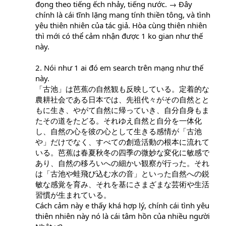
Nhật Bản" " nó mang tính chất thiền tông" "biểu hiện
đọng theo tiếng ếch nhảy, tiếng nước. → Đây
lòng yêu thiên nhiên" "toát lên cái hồn Nhật Bản"... Khi
chính là cái tĩnh lặng mang tính thiền tông, và tình
đó nghe xong nhưng vẫn không hiểu vì sao.
yêu thiên nhiên của tác giả. Hòa cùng thiên nhiên
thì mới có thể cảm nhận được 1 ko gian như thế
Vài năm sau khi qua Nhật được một vài giáo sư người
này.
Nhật giảng lại tuy có chi tiết hơn cũng bài ca giống
như trên và lại ôm luôn 1 nỗi nghi vấn là "tại sao?"
2. Nói như 1 ai đó em search trên mạng như thế
Lý do để phải ôm câu hỏi như trên là vì dù là văn học
này.
đi nữa thì cũng cần có 1 sự giải thích hợp lý, rõ ràng.
「古池」は芭蕉の自然観も反映している。定着的な
Tuy thế hầu như không có ai có 1 câu trả lời rõ ràng cả.
農耕社会である日本では、先祖代々がその自然とと
もに生き、やがて自然に帰っていき、自分自身もま
たその道をたどる。それゆえ自然と自分を一体化
Tạm thời xin dừng ở đây. Và trên diễn đàn này ai quan
tâm đến văn học Nhật hay quan tâm đến bài thơi này
し、自然の心を彼の心として生きる感情が「古池
xin cho ý kiến rồi sẽ cùng thảo luận tiếp nhé
や」だけでなく、すべての創造活動の根本に流れて
いる。芭蕉は春夏秋冬の四季の微妙な変化に敏感で
あり、自然の移ろいへの細かい観察が行った。それ
は「古池や蛙飛び込む水の音」といった自然への鋭
敏な感覚を育み、それを基にさまざまな芸術や生活
習慣が生まれている。
Cách cảm này e thấy khá hợp lý, chính cái tình yêu
thiên nhiên này nó là cái tâm hồn của nhiều người