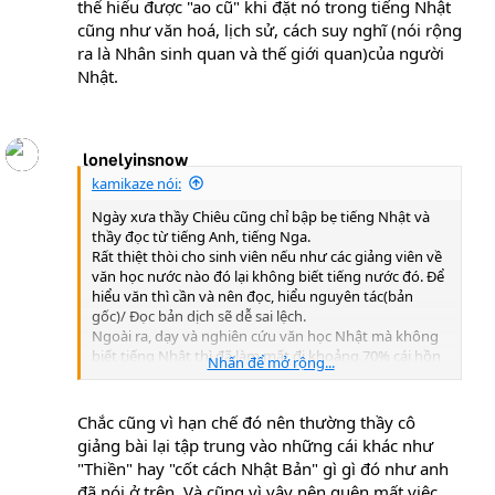
thể hiểu được "ao cũ" khi đặt nó trong tiếng Nhật
cũng như văn hoá, lịch sử, cách suy nghĩ (nói rộng
ra là Nhân sinh quan và thế giới quan)của người
Nhật.
lonelyinsnow
kamikaze nói:
Ngày xưa thầy Chiêu cũng chỉ bập bẹ tiếng Nhật và
thầy đọc từ tiếng Anh, tiếng Nga.
Rất thiệt thòi cho sinh viên nếu như các giảng viên về
văn học nước nào đó lại không biết tiếng nước đó. Để
hiểu văn thì cần và nên đọc, hiểu nguyên tác(bản
gốc)/ Đọc bản dịch sẽ dễ sai lệch.
Ngoài ra, dạy và nghiên cứu văn học Nhật mà không
biết tiếng Nhật thì đã làm mất đi khoảng 70% cái hồn
Nhấn để mở rộng...
văn chương của các tác phẩm. Chỉ có thể hiểu được
"ao cũ" khi đặt nó trong tiếng Nhật cũng như văn hoá,
lịch sử, cách suy nghĩ (nói rộng ra là Nhân sinh quan
Chắc cũng vì hạn chế đó nên thường thầy cô
và thế giới quan)của người Nhật.
giảng bài lại tập trung vào những cái khác như
"Thiền" hay "cốt cách Nhật Bản" gì gì đó như anh
đã nói ở trên. Và cũng vì vậy nên quên mất việc