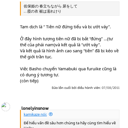
佐保姫の 春立ちながら 尿をして
. . 霞の衣 裾は濡れけり
Tạm dịch là “ Tiên nữ đứng tiểu và bị ướt váy”.
Ở đây hình tượng tiên nữ đã bị bắt “đứng” …(tư
thế của phái nam)và kết quả là “ướt váy”.
Và kết quả là hình ảnh cao sang “tiên” đã bị kéo về
thế giới trần tục.
Việc Basho chuyển Yamabuki qua furuike cũng là
có dụng ý tương tự.
(còn tiếp)
Sửa lần cuối bởi điều hành viên:
07/08/2011
lonelyinsnow
kamikaze nói:
Để hiểu vấn đề sâu hơn chúng ta hãy cùng tìm hiểu về
Haiku.