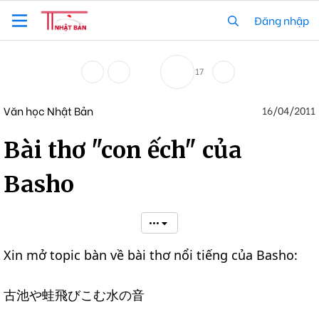
Đăng nhập
17
Văn học Nhật Bản
16/04/2011
Bài thơ "con ếch" của
Basho
•••
Xin mở topic bàn về bài thơ nổi tiếng của Basho:
古池や蛙飛びこむ水の音