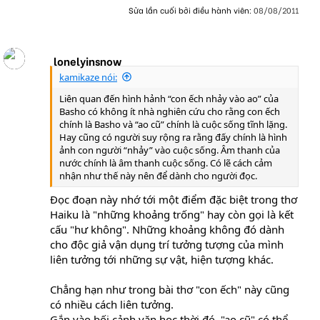
Sửa lần cuối bởi điều hành viên:
08/08/2011
lonelyinsnow
kamikaze nói:
Liên quan đến hình hảnh “con ếch nhảy vào ao” của
Basho có không ít nhà nghiên cứu cho rằng con ếch
chính là Basho và “ao cũ” chính là cuộc sống tĩnh lặng.
Hay cũng có người suy rộng ra rằng đấy chính là hình
ảnh con người “nhảy” vào cuộc sống. Âm thanh của
nước chính là âm thanh cuộc sống. Có lẽ cách cảm
nhận như thế này nên để dành cho người đọc.
Đọc đoạn này nhớ tới một điểm đặc biệt trong thơ
Haiku là "những khoảng trống" hay còn gọi là kết
cấu "hư không". Những khoảng không đó dành
cho độc giả vận dụng trí tưởng tượng của mình
liên tưởng tới những sự vật, hiện tượng khác.
Chẳng hạn như trong bài thơ "con ếch" này cũng
có nhiều cách liên tưởng.
Gắn vào bối cảnh văn học thời đó, "ao cũ" có thể