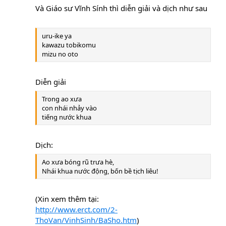
Và Giáo sư Vĩnh Sính thì diễn giải và dịch như sau
uru-ike ya
kawazu tobikomu
mizu no oto
Diễn giải
Trong ao xưa
con nhái nhảy vào
tiếng nước khua
Dịch:
Ao xưa bóng rũ trưa hè,
Nhái khua nước động, bốn bề tịch liêu!
(Xin xem thêm tại:
http://www.erct.com/2-
ThoVan/VinhSinh/BaSho.htm
)