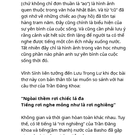
(chứ không chỉ đơn thuần là “ao”) là hình ảnh
quen thuộc trong văn hóa Nhật Bản. Và từ “cũ” đã
gợi nhớ về những chiếc ao (hay hồ) đã tồn tại
hàng tram năm. Đây cũng chính là biểu hiện của
sự yên bình của cuộc sống. Và cũng cần phải lưu ý
rằng cảnh vật hết sức tĩnh lặng để người ta có thể
nghe được tiếng một côn ếch nhảy xuống nước.
Tất nhiên đây chỉ là hình ảnh trong văn học nhưng
cũng phần nào phản anh sự yên bình của cuộc
sống thời đó.
Vĩnh Sính liên tưởng đến Lưu Trọng Lư khi đọc bài
thơ này con bản thân tôi lại muốn so sánh với hai
câu thơ của Trần Đăng Khoa:
“Ngòai thềm rơi chiếc lá đa
Tiếng rơi nghe mỏng như là rơi nghiêng”
Không gian và thời gian hòan toàn khác nhau. Tuy
thế, có lẽ tiếng lá “rơi nghiêng” của Trần Đăng
Khoa và tiếng(âm thanh) nước của Basho đã gặp