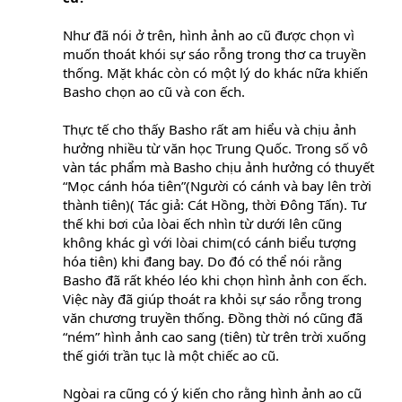
Như đã nói ở trên, hình ảnh ao cũ được chọn vì
muốn thoát khói sự sáo rỗng trong thơ ca truyền
thống. Mặt khác còn có một lý do khác nữa khiến
Basho chọn ao cũ và con ếch.
Thực tế cho thấy Basho rất am hiểu và chịu ảnh
hưởng nhiều từ văn học Trung Quốc. Trong số vô
vàn tác phẩm mà Basho chịu ảnh hưởng có thuyết
“Mọc cánh hóa tiên”(Người có cánh và bay lên trời
thành tiên)( Tác giả: Cát Hồng, thời Đông Tấn). Tư
thế khi bơi của lòai ếch nhìn từ dưới lên cũng
không khác gì với lòai chim(có cánh biểu tượng
hóa tiên) khi đang bay. Do đó có thể nói rằng
Basho đã rất khéo léo khi chọn hình ảnh con ếch.
Việc này đã giúp thoát ra khỏi sự sáo rỗng trong
văn chương truyền thống. Đồng thời nó cũng đã
“ném” hình ảnh cao sang (tiên) từ trên trời xuống
thế giới trần tục là một chiếc ao cũ.
Ngòai ra cũng có ý kiến cho rằng hình ảnh ao cũ