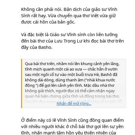
Không cần phải nói. Bản dịch của giảo sư Vĩnh
Sính rất hay. Vừa chuyển qua thơ Việt vừa giữ
được cái hồn của bản gốc.
Và đặc biệt là Giáo sư Vĩnh sính còn liên tưởng
đến bài thơ của Lưu Trọng Lư khi đọc bài thơ trên
đây của Basho.
Qua bài thơ trên, nhằm nói lên khung cảnh yên lắng,
tĩnh mịch quanh một cái ao xưa — chắc hẳn ở vườn
sau một ngôi cổ tự vào một buổi trưa Hè, Bashô đã
không dài dòng, dùng thanh âm (“nhái khua nước
động ”) để gợi lên cảnh yên tĩnh. Mặc dầu nhà thơ
không giải thích, người đọc có thể cảm nhận ngay
quan hệ biện chứng giữa tĩnh và động trong bài thơ.
Sau khi đọc xong, phản ứng tức thời là ta sẽ tự hỏi: “Ô
Nhấn để mở rộng...
kìa! Cảnh sắc tứ bề sao yên tĩnh quá, yên tĩnh đến nỗi
có thể nghe tiếng nước khua khi chỉ một chú nhái con
nhảy xuống ao!” Tiếng nước khua ở đây cũng như hồi
Ở điểm này có lẽ Vĩnh Sính cũng đồng quan điểm
chuông chiêu mộ, hay một câu công án tối nghĩa ai đó
với nhiều người khác ở chỗ bài thơ gợi lên sự yên
đọc lên để đánh thức ngộ tính của con người.
tĩnh, nhấn mạnh tâm hồn yêu thiên nhiên của