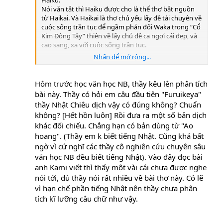
Nói vắn tắt thì Haiku được cho là thể thơ bắt nguồn
từ Haikai. Và Haikai là thơ chủ yếu lấy đề tài chuyên về
cuộc sống trần tục để ngầm phản đối Waka trong “Cổ
Kim Đông Tây” thiên về lấy chủ đề ca ngợi cái đẹp, và
cao sang, xa với cuộc sống trần tục.
Nhấn để mở rộng...
Ví dụ bài Haikai với nội dung như sau :
佐保姫の 春立ちながら 尿をして
Hôm trước học văn học NB, thầy kêu lên phân tích
. . 霞の衣 裾は濡れけり
bài này. Thầy có hỏi em câu đầu tiên "Furuikeya"
thầy Nhật Chiêu dịch vậy có đúng không? Chuẩn
Tạm dịch là “ Tiên nữ đứng tiểu và bị ướt váy”.
không? [Hết hồn luôn] Rồi đưa ra một số bản dịch
khác đối chiếu. Chẳng hạn có bản dùng từ "Ao
Ở đây hình tượng tiên nữ đã bị bắt “đứng” …(tư thế
của phái nam)và kết quả là “ướt váy”.
hoang". (Thầy em k biết tiếng Nhật. Cũng khá bất
Và kết quả là hình ảnh cao sang “tiên” đã bị kéo về thế
ngờ vì cứ nghĩ các thầy cô nghiên cứu chuyên sâu
giới trần tục.
văn học NB đều biết tiếng Nhật). Vào đây đọc bài
anh Kami viết thì thấy một vài cái chưa được nghe
Tương tự như thế việc Basho chuyển Yamabuki qua
nói tới, dù thầy nói rất nhiều về bài thơ này. Có lẽ
furuike cũng là có dụng ý tương tự.
vì hạn chế phần tiếng Nhật nên thầy chưa phân
(còn tiếp)
tích kĩ lưỡng câu chữ như vậy.