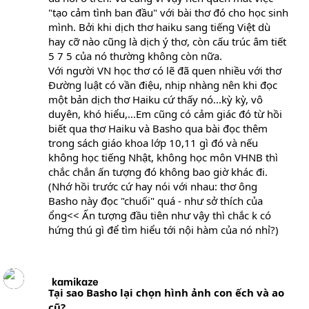
"tạo cảm tình ban đầu" với bài thơ đó cho học sinh
mình. Bởi khi dịch thơ haiku sang tiếng Việt dù
hay cỡ nào cũng là dịch ý thơ, còn cấu trúc âm tiết
5 7 5 của nó thường không còn nữa.
Với người VN học thơ có lẽ đã quen nhiều với thơ
Đường luật có vần điệu, nhịp nhàng nên khi đọc
một bản dịch thơ Haiku cứ thấy nó...kỳ kỳ, vô
duyên, khó hiểu,...Em cũng có cảm giác đó từ hồi
biết qua thơ Haiku và Basho qua bài đọc thêm
trong sách giáo khoa lớp 10,11 gì đó và nếu
không học tiếng Nhật, không học môn VHNB thì
chắc chắn ấn tượng đó không bao giờ khác đi.
(Nhớ hồi trước cứ hay nói với nhau: thơ ông
Basho này đọc "chuối" quá - như sở thích của
ổng<< Ấn tượng đầu tiên như vậy thì chắc k có
hứng thú gì để tìm hiểu tới nội hàm của nó nhỉ?)
kamikaze
Tại sao Basho lại chọn hình ảnh con ếch và ao
cũ?