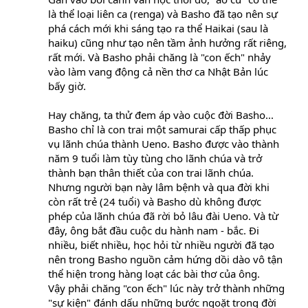
là thể loại liên ca (renga) và Basho đã tạo nên sự
phá cách mới khi sáng tạo ra thể Haikai (sau là
haiku) cũng như tạo nên tầm ảnh hưởng rất riêng,
rất mới. Và Basho phải chăng là "con ếch" nhảy
vào làm vang động cả nền thơ ca Nhật Bản lúc
bấy giờ.
Hay chăng, ta thử đem áp vào cuộc đời Basho...
Basho chỉ là con trai một samurai cấp thấp phục
vụ lãnh chúa thành Ueno. Basho được vào thành
năm 9 tuổi làm tùy tùng cho lãnh chúa và trở
thành bạn thân thiết của con trai lãnh chúa.
Nhưng người bạn này lâm bệnh và qua đời khi
còn rất trẻ (24 tuổi) và Basho dù không được
phép của lãnh chúa đã rời bỏ lâu đài Ueno. Và từ
đây, ông bắt đầu cuộc du hành nam - bắc. Đi
nhiều, biết nhiều, học hỏi từ nhiều người đã tạo
nên trong Basho nguồn cảm hứng dồi dào vô tận
thể hiện trong hàng loạt các bài thơ của ông.
Vậy phải chăng "con ếch" lúc này trở thành những
"sự kiện" đánh dấu những bước ngoặt trong đời