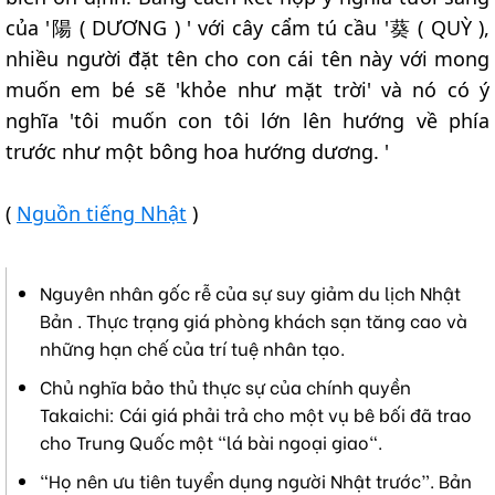
của '陽 ( DƯƠNG ) ' với cây cẩm tú cầu '葵 ( QUỲ ),
nhiều người đặt tên cho con cái tên này với mong
muốn em bé sẽ 'khỏe như mặt trời' và nó có ý
nghĩa 'tôi muốn con tôi lớn lên hướng về phía
trước như một bông hoa hướng dương. '
(
Nguồn tiếng Nhật
)
Nguyên nhân gốc rễ của sự suy giảm du lịch Nhật
Bản . Thực trạng giá phòng khách sạn tăng cao và
những hạn chế của trí tuệ nhân tạo.
Chủ nghĩa bảo thủ thực sự của chính quyền
Takaichi: Cái giá phải trả cho một vụ bê bối đã trao
cho Trung Quốc một "lá bài ngoại giao".
“Họ nên ưu tiên tuyển dụng người Nhật trước”. Bản