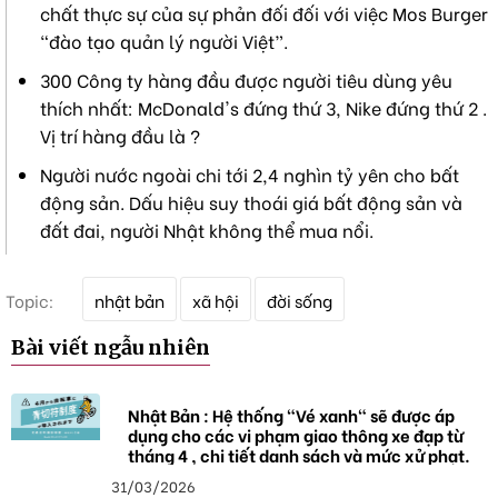
chất thực sự của sự phản đối đối với việc Mos Burger
“đào tạo quản lý người Việt”.
300 Công ty hàng đầu được người tiêu dùng yêu
thích nhất: McDonald's đứng thứ 3, Nike đứng thứ 2 .
Vị trí hàng đầu là ?
Người nước ngoài chi tới 2,4 nghìn tỷ yên cho bất
động sản. Dấu hiệu suy thoái giá bất động sản và
đất đai, người Nhật không thể mua nổi.
T
Topic:
nhật bản
xã hội
đời sống
ừ
k
Bài viết ngẫu nhiên
h
ó
a
Nhật Bản : Hệ thống "Vé xanh" sẽ được áp
dụng cho các vi phạm giao thông xe đạp từ
tháng 4 , chi tiết danh sách và mức xử phạt.
31/03/2026