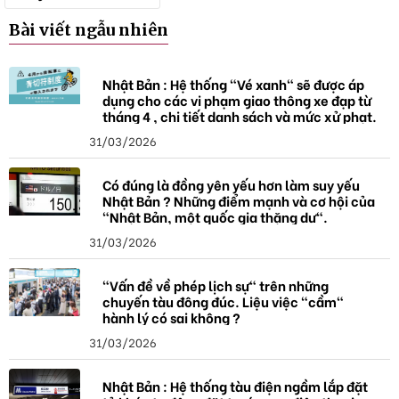
h
ó
Bài viết ngẫu nhiên
a
Nhật Bản : Hệ thống "Vé xanh" sẽ được áp
dụng cho các vi phạm giao thông xe đạp từ
tháng 4 , chi tiết danh sách và mức xử phạt.
31/03/2026
Có đúng là đồng yên yếu hơn làm suy yếu
Nhật Bản ? Những điểm mạnh và cơ hội của
"Nhật Bản, một quốc gia thặng dư".
31/03/2026
"Vấn đề về phép lịch sự" trên những
chuyến tàu đông đúc. Liệu việc "cầm"
hành lý có sai không ?
31/03/2026
Nhật Bản : Hệ thống tàu điện ngầm lắp đặt