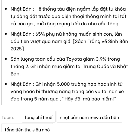
Nhật Bản : Hệ thống tàu điện ngầm lắp đặt tủ khóa
tự động đặt trước qua điện thoại thông minh tại tất
cả các ga , mở rộng mạng lưới do nhu cầu tăng.
Nhật Bản : 65% phụ nữ không muốn sinh con, lần
đầu tiên vượt qua nam giới [Sách Trắng về Sinh Sản
2025]
Sản lượng toàn cầu của Toyota giảm 3,9% trong
tháng 2. Ghi nhận mức giảm tại Trung Quốc và Nhật
Bản.
Nhật Bản : Ghi nhận 5.000 trường hợp học sinh tử
vong hoặc bị thương nặng trong các vụ tai nạn xe
đạp trong 5 năm qua . "Hãy đội mũ bảo hiểm!"
T
Topic:
lãng phí thuế
nhật bản năm reiwa đầu tiên
ừ
k
tổng tiền thu siêu nhỏ