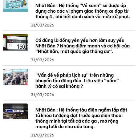
a
Nhật Bản : Hệ thống "Vé xanh" sẽ được áp
dụng cho các vi phạm giao thông xe đạp từ
tháng 4 , chi tiết danh sách và mức xử phạt.
31/03/2026
Có đúng là đồng yên yếu hơn làm suy yếu
Nhật Bản ? Những điểm mạnh và cơ hội của
"Nhật Bản, một quốc gia thặng dư".
31/03/2026
"Vấn đề về phép lịch sự" trên những
chuyến tàu đông đúc. Liệu việc "cầm"
hành lý có sai không ?
31/03/2026
Nhật Bản : Hệ thống tàu điện ngầm lắp đặt
tủ khóa tự động đặt trước qua điện thoại
thông minh tại tất cả các ga , mở rộng
mạng lưới do nhu cầu tăng.
31/03/2026