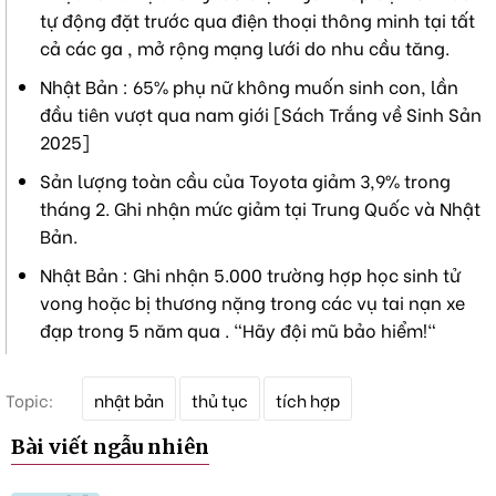
tự động đặt trước qua điện thoại thông minh tại tất
cả các ga , mở rộng mạng lưới do nhu cầu tăng.
Nhật Bản : 65% phụ nữ không muốn sinh con, lần
đầu tiên vượt qua nam giới [Sách Trắng về Sinh Sản
2025]
Sản lượng toàn cầu của Toyota giảm 3,9% trong
tháng 2. Ghi nhận mức giảm tại Trung Quốc và Nhật
Bản.
Nhật Bản : Ghi nhận 5.000 trường hợp học sinh tử
vong hoặc bị thương nặng trong các vụ tai nạn xe
đạp trong 5 năm qua . "Hãy đội mũ bảo hiểm!"
T
Topic:
nhật bản
thủ tục
tích hợp
ừ
k
Bài viết ngẫu nhiên
h
ó