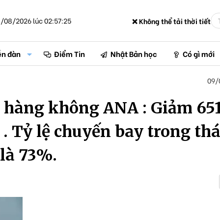
/08/2026 lúc 02:57:25
❌ Không thể tải thời tiết
ễn đàn
Điểm Tin
Nhật Bản học
Có gì mới
09/
 hàng không ANA : Giảm 65
 . Tỷ lệ chuyến bay trong th
 là 73%.