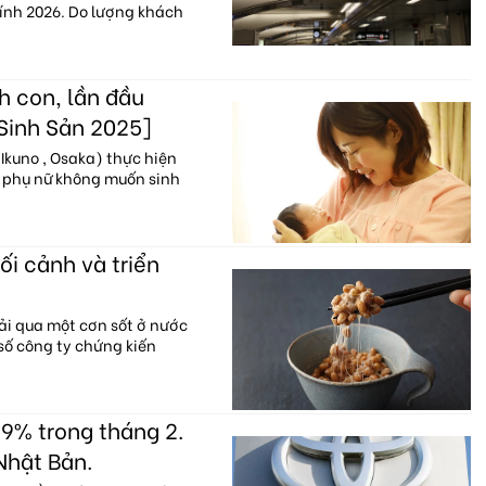
hính 2026. Do lượng khách
h con, lần đầu
 Sinh Sản 2025]
Ikuno , Osaka) thực hiện
% phụ nữ không muốn sinh
ối cảnh và triển
ải qua một cơn sốt ở nước
 số công ty chứng kiến
9% trong tháng 2.
Nhật Bản.