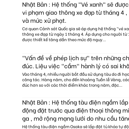
Nhật Bản : Hệ thống "Vé xanh" sẽ đượ
vi phạm giao thông xe đạp từ tháng 4 , 
và mức xử phạt.
Cơ quan Cảnh sát Quốc gia sẽ áp dụng hệ thống "vé x
thông xe đạp từ ngày 1 tháng 4. Áp dụng cho người từ 1
được thiết kế tăng dần theo mức độ nguy...
"Vấn đề về phép lịch sự" trên những c
đúc. Liệu việc "cầm" hành lý có sai kh
Vào tháng 4, nhiều người bắt đầu sử dụng tàu do đi họ
công tác. Hàng năm, cho đến khoảng Tuần lễ Vàng, c
đúc hơn so với các thời điểm khác trong năm, đặc...
Nhật Bản : Hệ thống tàu điện ngầm lắp 
động đặt trước qua điện thoại thông mi
ga , mở rộng mạng lưới do nhu cầu tăn
Hệ thống tàu điện ngầm Osaka sẽ lắp đặt tủ khóa tự độ