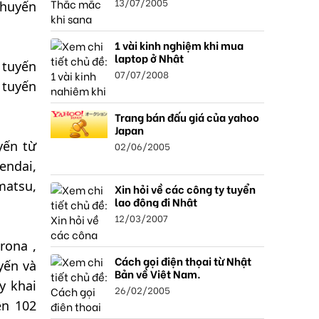
13/07/2005
chuyến
1 vài kinh nghiệm khi mua
laptop ở Nhật
 tuyến
07/07/2008
 tuyến
Trang bán đấu giá của yahoo
Japan
yến từ
02/06/2005
endai,
atsu,
Xin hỏi về các công ty tuyển
lao động đi Nhật
12/03/2007
rona ,
Cách gọi điện thọai từ Nhật
yến và
Bản về Việt Nam.
y khai
26/02/2005
ên 102