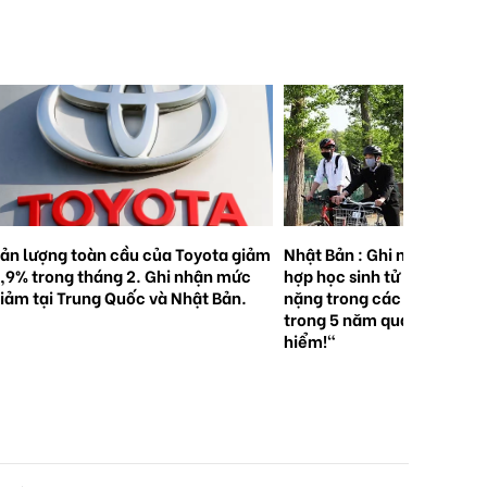
ản lượng toàn cầu của Toyota giảm
Nhật Bản : Ghi nhận 5.000
,9% trong tháng 2. Ghi nhận mức
hợp học sinh tử vong hoặc
iảm tại Trung Quốc và Nhật Bản.
nặng trong các vụ tai nạn 
trong 5 năm qua . "Hãy độ
hiểm!"