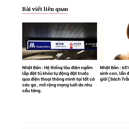
Bài viết liên quan
rên những
Nhật Bản : Hệ thống tàu điện ngầm
Nhật Bản : 65
việc
lắp đặt tủ khóa tự động đặt trước
sinh con, lần 
 ?
qua điện thoại thông minh tại tất cả
giới [Sách Tr
các ga , mở rộng mạng lưới do nhu
cầu tăng.