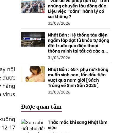
"Vấn đề về phép lịch sự" trên
những chuyến tàu đông đúc.
Liệu việc "cầm" hành lý có
sai không ?
31/03/2026
Nhật Bản : Hệ thống tàu điện
ngầm lắp đặt tủ khóa tự động
đặt trước qua điện thoại
thông minh tại tất cả các ga ,
mở rộng mạng lưới do nhu
31/03/2026
cầu tăng.
Nhật Bản : 65% phụ nữ không
ay nội
muốn sinh con, lần đầu tiên
ẽ được
vượt qua nam giới [Sách
Trắng về Sinh Sản 2025]
y hàng
31/03/2026
 virus
Được quan tâm
 xuống
Thắc mắc khi sang Nhật làm
việc
 12-17