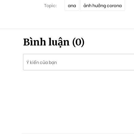
T
Topic:
ana
ảnh hưởng corona
ừ
k
h
ó
a
Bình luận (0)
Ý kiến của bạn