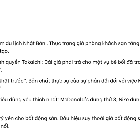
m du lịch Nhật Bản . Thực trạng giá phòng khách sạn tăng
tạo.
h quyền Takaichi: Cái giá phải trả cho một vụ bê bối đã tr
.
hật trước”. Bản chất thực sự của sự phản đối đối với việc
”.
iêu dùng yêu thích nhất: McDonald's đứng thứ 3, Nike đứn
 tỷ yên cho bất động sản. Dấu hiệu suy thoái giá bất động 
nổi.