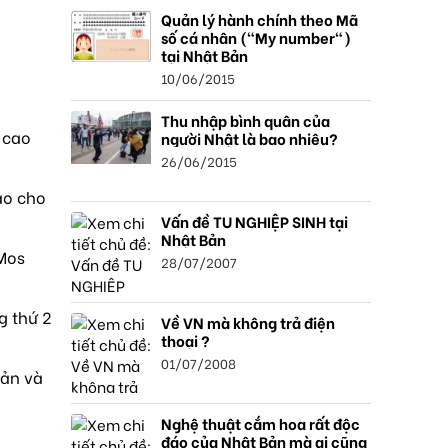
Quản lý hành chính theo Mã
số cá nhân ("My number")
tại Nhật Bản
10/06/2015
Thu nhập bình quân của
 cao
người Nhật là bao nhiêu?
26/06/2015
ao cho
Vấn đề TU NGHIỆP SINH tại
Nhật Bản
 Mos
28/07/2007
g thứ 2
Về VN mà không trả điện
thoại ?
01/07/2008
sản và
Nghệ thuật cắm hoa rất độc
đáo của Nhật Bản mà ai cũng