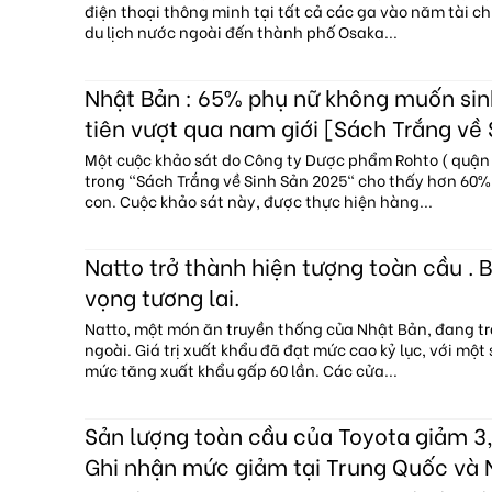
điện thoại thông minh tại tất cả các ga vào năm tài c
du lịch nước ngoài đến thành phố Osaka...
Nhật Bản : 65% phụ nữ không muốn sin
tiên vượt qua nam giới [Sách Trắng về
Một cuộc khảo sát do Công ty Dược phẩm Rohto ( quận 
trong "Sách Trắng về Sinh Sản 2025" cho thấy hơn 60
con. Cuộc khảo sát này, được thực hiện hàng...
Natto trở thành hiện tượng toàn cầu . B
vọng tương lai.
Natto, một món ăn truyền thống của Nhật Bản, đang tr
ngoài. Giá trị xuất khẩu đã đạt mức cao kỷ lục, với một
mức tăng xuất khẩu gấp 60 lần. Các cửa...
Sản lượng toàn cầu của Toyota giảm 3,
Ghi nhận mức giảm tại Trung Quốc và 