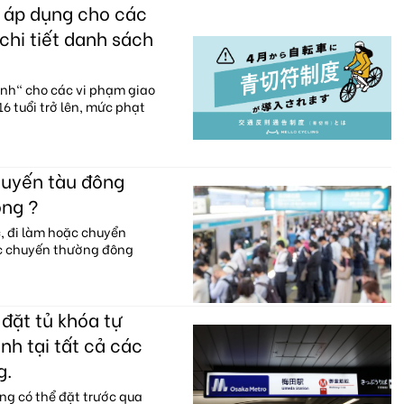
c áp dụng cho các
chi tiết danh sách
anh" cho các vi phạm giao
6 tuổi trở lên, mức phạt
huyến tàu đông
ông ?
c, đi làm hoặc chuyển
ác chuyến thường đông
đặt tủ khóa tự
nh tại tất cả các
g.
ng có thể đặt trước qua