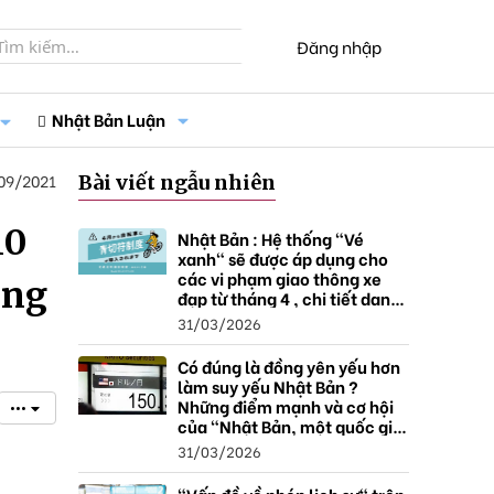
Đăng nhập
Nhật Bản Luận
09/2021
Bài viết ngẫu nhiên
10
Nhật Bản : Hệ thống "Vé
xanh" sẽ được áp dụng cho
các vi phạm giao thông xe
áng
đạp từ tháng 4 , chi tiết danh
sách và mức xử phạt.
31/03/2026
Có đúng là đồng yên yếu hơn
làm suy yếu Nhật Bản ?
Những điểm mạnh và cơ hội
•••
của "Nhật Bản, một quốc gia
thặng dư".
31/03/2026