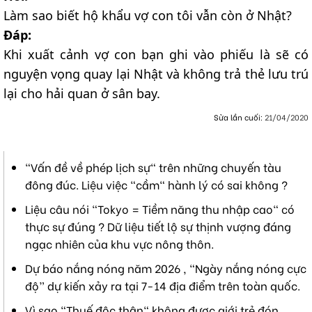
Làm sao biết hộ khẩu vợ con tôi vẫn còn ở Nhật?
Đáp:
Khi xuất cảnh vợ con bạn ghi vào phiếu là sẽ có
nguyện vọng quay lại Nhật và không trả thẻ lưu trú
lại cho hải quan ở sân bay.
Sửa lần cuối:
21/04/2020
"Vấn đề về phép lịch sự" trên những chuyến tàu
đông đúc. Liệu việc "cầm" hành lý có sai không ?
Liệu câu nói "Tokyo = Tiềm năng thu nhập cao" có
thực sự đúng ? Dữ liệu tiết lộ sự thịnh vượng đáng
ngạc nhiên của khu vực nông thôn.
Dự báo nắng nóng năm 2026 , “Ngày nắng nóng cực
độ” dự kiến xảy ra tại 7-14 địa điểm trên toàn quốc.
Vì sao "Thuế độc thân" không được giới trẻ đón