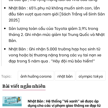
Nhật Bản : 65% phụ nữ không muốn sinh con, lần
đầu tiên vượt qua nam giới [Sách Trắng về Sinh Sản
2025]
Sản lượng toàn cầu của Toyota giảm 3,9% trong
tháng 2. Ghi nhận mức giảm tại Trung Quốc và Nhật
Bản.
Nhật Bản : Ghi nhận 5.000 trường hợp học sinh tử
vong hoặc bị thương nặng trong các vụ tai nạn xe
đạp trong 5 năm qua . "Hãy đội mũ bảo hiểm!"
T
Topic:
ảnh hưởng corona
nhật bản
olympic tokyo
ừ
k
Bài viết ngẫu nhiên
h
ó
a
Nhật Bản : Hệ thống "Vé xanh" sẽ được áp
dụng cho các vi phạm giao thông xe đạp từ