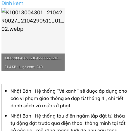
Đính kèm
K10013004301_2104290027_2104290511_01_02.webp
31.4 KB · Lượt xem: 340
Nhật Bản : Hệ thống "Vé xanh" sẽ được áp dụng cho
các vi phạm giao thông xe đạp từ tháng 4 , chi tiết
danh sách và mức xử phạt.
Nhật Bản : Hệ thống tàu điện ngầm lắp đặt tủ khóa
tự động đặt trước qua điện thoại thông minh tại tất
cả các ga , mở rộng mạng lưới do nhu cầu tăng.