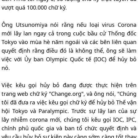
vượt quá 100.000 chữ ký.
Ông Utsunomiya nói rằng nếu loại virus Corona
mới lây lan ngay cả trong cuộc bầu cử Thống đốc
Tokyo vào mùa hè năm ngoái và các bên liên quan
quyết định rằng điều đó là không thể, ông sẽ làm
việc với Ủy ban Olympic Quốc tế (IOC) để hủy bỏ
nó.
Việc kêu gọi hủy bỏ đang được thực hiện trên
trang web chữ ký "Change.org", và ông nói, "Chúng
tôi đã đưa ra việc kêu gọi chữ ký để hủy bỏ Thế vận
hội Tokyo và Paralympic. Trước sự lây lan của sự
lây nhiễm corona mới, chúng tôi kêu gọi IOC, IPC,
chính phủ quốc gia và ban tổ chức quyết định và
yêu cầu hủy bỏ sự kiện này càng sớm càng tốt thay