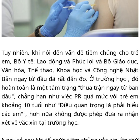
Tuy nhiên, khi nói đến vấn đề tiêm chủng cho trẻ
em, Bộ Y tế, Lao động và Phúc lợi và Bộ Giáo dục,
Văn hóa, Thể thao, Khoa học và Công nghệ Nhật
Bản ngay từ đầu đã rất đắn đo. Ở trường học , đó
hoàn toàn là một tâm trạng "thua trận ngay từ ban
đầu", chẳng hạn như việc PR quá mức với trẻ em
khoảng 10 tuổi như "Điều quan trọng là phải hiểu
các em" , hơn nữa không được phép đưa ra nhận
xét về vắc xin tại trường học.
Ngay cả sau khi tổ chức tiêm chủng vắc xin lần thứ