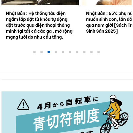
Nhật Bản : 65% phụ nữ không
Natto trở thành hiệ
muốn sinh con, lần đầu tiên vượt
cầu . Bối cảnh và tr
qua nam giới [Sách Trắng về
tương lai.
Sinh Sản 2025]