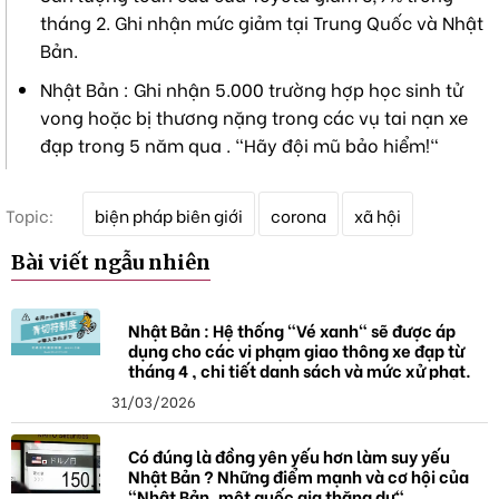
tháng 2. Ghi nhận mức giảm tại Trung Quốc và Nhật
Bản.
Nhật Bản : Ghi nhận 5.000 trường hợp học sinh tử
vong hoặc bị thương nặng trong các vụ tai nạn xe
đạp trong 5 năm qua . "Hãy đội mũ bảo hiểm!"
T
Topic:
biện pháp biên giới
corona
xã hội
ừ
k
Bài viết ngẫu nhiên
h
ó
a
Nhật Bản : Hệ thống "Vé xanh" sẽ được áp
dụng cho các vi phạm giao thông xe đạp từ
tháng 4 , chi tiết danh sách và mức xử phạt.
31/03/2026
Có đúng là đồng yên yếu hơn làm suy yếu
Nhật Bản ? Những điểm mạnh và cơ hội của
"Nhật Bản, một quốc gia thặng dư".