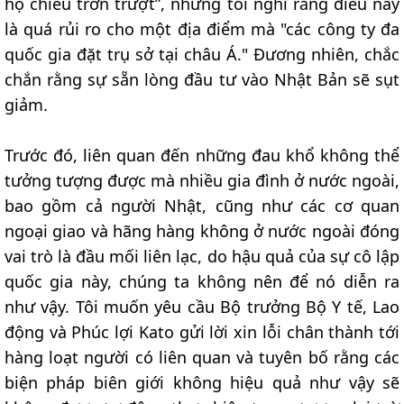
hộ chiếu trơn trượt”, nhưng tôi nghĩ rằng điều này
là quá rủi ro cho một địa điểm mà "các công ty đa
quốc gia đặt trụ sở tại châu Á." Đương nhiên, chắc
chắn rằng sự sẵn lòng đầu tư vào Nhật Bản sẽ sụt
giảm.
Trước đó, liên quan đến những đau khổ không thể
tưởng tượng được mà nhiều gia đình ở nước ngoài,
bao gồm cả người Nhật, cũng như các cơ quan
ngoại giao và hãng hàng không ở nước ngoài đóng
vai trò là đầu mối liên lạc, do hậu quả của sự cô lập
quốc gia này, chúng ta không nên để nó diễn ra
như vậy. Tôi muốn yêu cầu Bộ trưởng Bộ Y tế, Lao
động và Phúc lợi Kato gửi lời xin lỗi chân thành tới
hàng loạt người có liên quan và tuyên bố rằng các
biện pháp biên giới không hiệu quả như vậy sẽ