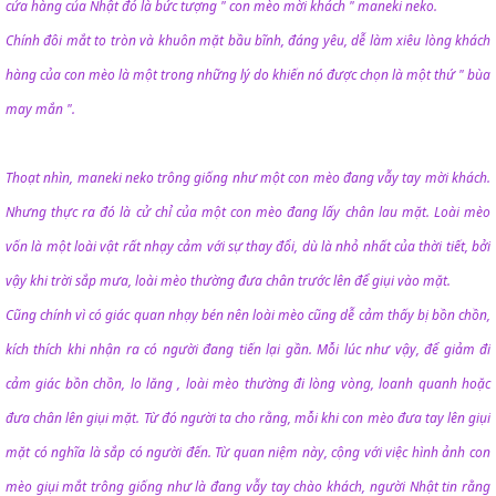
cửa hàng của Nhật đó là bức tượng " con mèo mời khách " maneki neko.
Chính đôi mắt to tròn và khuôn mặt bầu bĩnh, đáng yêu, dễ làm xiêu lòng khách
hàng của con mèo là một trong những lý do khiến nó được chọn là một thứ " bùa
may mắn ".
Thoạt nhìn, maneki neko trông giống như một con mèo đang vẫy tay mời khách.
Nhưng thực ra đó là cử chỉ của một con mèo đang lấy chân lau mặt. Loài mèo
vốn là một loài vật rất nhạy cảm với sự thay đổi, dù là nhỏ nhất của thời tiết, bởi
vậy khi trời sắp mưa, loài mèo thường đưa chân trước lên để giụi vào mặt.
Cũng chính vì có giác quan nhạy bén nên loài mèo cũng dễ cảm thấy bị bồn chồn,
kích thích khi nhận ra có người đang tiến lại gần. Mỗi lúc như vậy, để giảm đi
cảm giác bồn chồn, lo lăng , loài mèo thường đi lòng vòng, loanh quanh hoặc
đưa chân lên giụi mặt. Từ đó người ta cho rằng, mỗi khi con mèo đưa tay lên giụi
mặt có nghĩa là sắp có người đến. Từ quan niệm này, cộng với việc hình ảnh con
mèo giụi mắt trông giống như là đang vẫy tay chào khách, người Nhật tin rằng