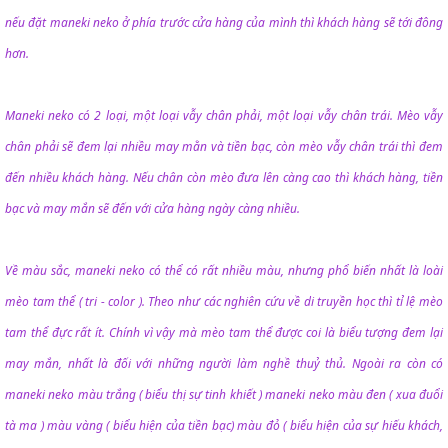
nếu đặt maneki neko ở phía trước cửa hàng của mình thì khách hàng sẽ tới đông
hơn.
Maneki neko có 2 loại, một loại vẫy chân phải, một loại vẫy chân trái. Mèo vẫy
chân phải sẽ đem lại nhiều may mằn và tiền bạc, còn mèo vẫy chân trái thì đem
đến nhiều khách hàng. Nếu chân còn mèo đưa lên càng cao thì khách hàng, tiền
bạc và may mắn sẽ đến với cửa hàng ngày càng nhiều.
Về màu sắc, maneki neko có thể có rất nhiều màu, nhưng phổ biến nhất là loài
mèo tam thể ( tri - color ). Theo như các nghiên cứu về di truyền học thì tỉ lệ mèo
tam thể đực rất ít. Chính vì vậy mà mèo tam thể được coi là biểu tượng đem lại
may mắn, nhất là đối với những người làm nghề thuỷ thủ. Ngoài ra còn có
maneki neko màu trắng ( biểu thị sự tinh khiết ) maneki neko màu đen ( xua đuổi
tà ma ) màu vàng ( biểu hiện của tiền bạc) màu đỏ ( biểu hiện của sự hiếu khách,