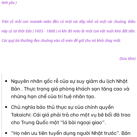
tình yêu )
Trên cổ mỗi con maneki neko đều có một cái dây nhỏ và một cái chuông. Điều
này có từ thời Edo ( 1603 - 1868 ) vì khi đó mèo là một con vật nuôi khá đắt tiền.
Các quý bà thường đeo chuông vào cổ mèo để giữ cho nó khỏi chạy mất.
(Sưu tầm)​
Nguyên nhân gốc rễ của sự suy giảm du lịch Nhật
Bản . Thực trạng giá phòng khách sạn tăng cao và
những hạn chế của trí tuệ nhân tạo.
Chủ nghĩa bảo thủ thực sự của chính quyền
Takaichi: Cái giá phải trả cho một vụ bê bối đã trao
cho Trung Quốc một "lá bài ngoại giao".
“Họ nên ưu tiên tuyển dụng người Nhật trước”. Bản