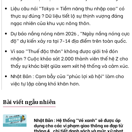
o
n
Liệu câu nói "Tokyo = Tiềm năng thu nhập cao" có
s
thực sự đúng ? Dữ liệu tiết lộ sự thịnh vượng đáng
:
ngạc nhiên của khu vực nông thôn.
Dự báo nắng nóng năm 2026 , “Ngày nắng nóng cực
độ” dự kiến xảy ra tại 7-14 địa điểm trên toàn quốc.
Vì sao "Thuế độc thân" không được giới trẻ đón
nhận ? Cuộc khảo sát 2.000 thành viên thế hệ Z cho
thấy sự khác biệt giữa xem xét hệ thống và cảm xúc.
Nhật Bản : Cạm bẫy của "phúc lợi xã hội" làm cho
việc tự lập càng khó khăn hơn.
Bài viết ngẫu nhiên
Nhật Bản : Hệ thống "Vé xanh" sẽ được áp
dụng cho các vi phạm giao thông xe đạp từ
tháng 4 , chi tiết danh sách và mức xử phạt.