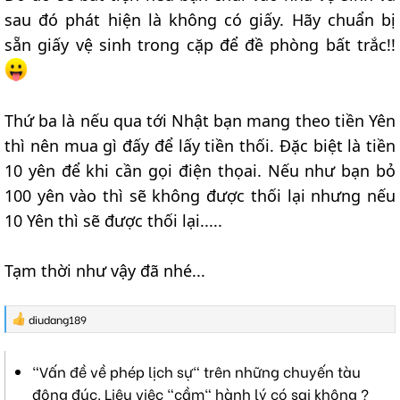
sau đó phát hiện là không có giấy. Hãy chuẩn bị
sẵn giấy vệ sinh trong cặp để đề phòng bất trắc!!
Thứ ba là nếu qua tới Nhật bạn mang theo tiền Yên
thì nên mua gì đấy để lấy tiền thối. Đặc biệt là tiền
10 yên để khi cần gọi điện thọai. Nếu như bạn bỏ
100 yên vào thì sẽ không được thối lại nhưng nếu
10 Yên thì sẽ được thối lại.....
Tạm thời như vậy đã nhé...
R
diudang189
e
a
c
"Vấn đề về phép lịch sự" trên những chuyến tàu
t
i
đông đúc. Liệu việc "cầm" hành lý có sai không ?