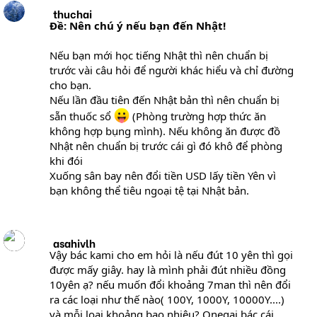
thuchai
Ðề: Nên chú ý nếu bạn đến Nhật!
Nếu bạn mới học tiếng Nhật thì nên chuẩn bị
trước vài câu hỏi để người khác hiểu và chỉ đường
cho bạn.
Nếu lần đầu tiên đến Nhật bản thì nên chuẩn bị
sẵn thuốc sổ
(Phòng trường hợp thức ăn
không hợp bụng mình). Nếu không ăn được đồ
Nhật nên chuẩn bị trước cái gì đó khô để phòng
khi đói
Xuống sân bay nên đổi tiền USD lấy tiền Yên vì
bạn không thể tiêu ngoại tệ tại Nhật bản.
asahivlh
Vậy bác kami cho em hỏi là nếu đút 10 yên thì gọi
được mấy giây. hay là mình phải đút nhiều đồng
10yên ạ? nếu muốn đổi khoảng 7man thì nên đổi
ra các loại như thế nào( 100Y, 1000Y, 10000Y....)
và mỗi loại khoảng bao nhiêu? Onegai bác cái,