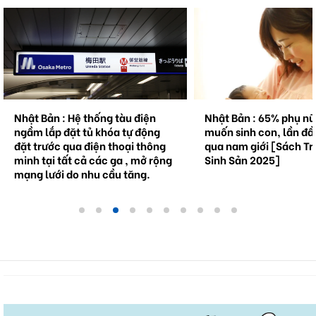
thống tàu điện
Nhật Bản : 65% phụ nữ không
N
ủ khóa tự động
muốn sinh con, lần đầu tiên vượt
cầ
điện thoại thông
qua nam giới [Sách Trắng về
tư
 các ga , mở rộng
Sinh Sản 2025]
hu cầu tăng.