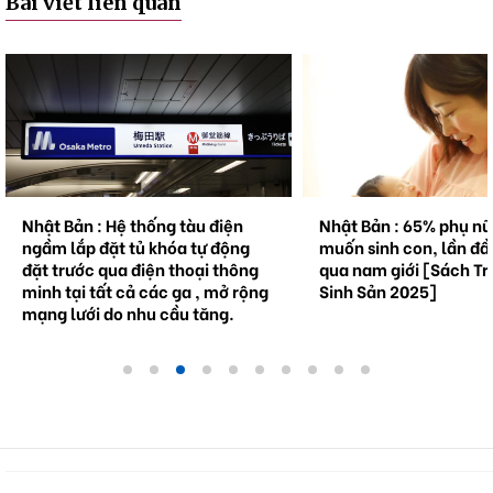
Bài viết liên quan
Nhật Bản : 65% phụ nữ không
Natto trở thành hiện 
muốn sinh con, lần đầu tiên vượt
cầu . Bối cảnh và triể
qua nam giới [Sách Trắng về
tương lai.
Sinh Sản 2025]