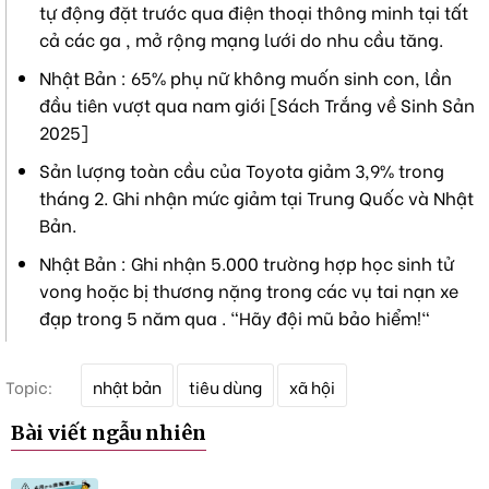
tự động đặt trước qua điện thoại thông minh tại tất
cả các ga , mở rộng mạng lưới do nhu cầu tăng.
Nhật Bản : 65% phụ nữ không muốn sinh con, lần
đầu tiên vượt qua nam giới [Sách Trắng về Sinh Sản
2025]
Sản lượng toàn cầu của Toyota giảm 3,9% trong
tháng 2. Ghi nhận mức giảm tại Trung Quốc và Nhật
Bản.
Nhật Bản : Ghi nhận 5.000 trường hợp học sinh tử
vong hoặc bị thương nặng trong các vụ tai nạn xe
đạp trong 5 năm qua . "Hãy đội mũ bảo hiểm!"
T
Topic:
nhật bản
tiêu dùng
xã hội
ừ
k
Bài viết ngẫu nhiên
h
ó
a