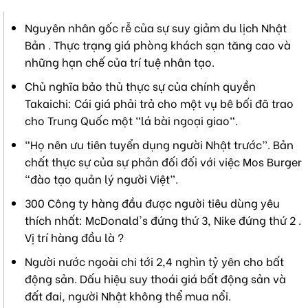
Nguyên nhân gốc rễ của sự suy giảm du lịch Nhật
Bản . Thực trạng giá phòng khách sạn tăng cao và
những hạn chế của trí tuệ nhân tạo.
Chủ nghĩa bảo thủ thực sự của chính quyền
Takaichi: Cái giá phải trả cho một vụ bê bối đã trao
cho Trung Quốc một "lá bài ngoại giao".
“Họ nên ưu tiên tuyển dụng người Nhật trước”. Bản
chất thực sự của sự phản đối đối với việc Mos Burger
“đào tạo quản lý người Việt”.
300 Công ty hàng đầu được người tiêu dùng yêu
thích nhất: McDonald's đứng thứ 3, Nike đứng thứ 2 .
Vị trí hàng đầu là ?
Người nước ngoài chi tới 2,4 nghìn tỷ yên cho bất
động sản. Dấu hiệu suy thoái giá bất động sản và
đất đai, người Nhật không thể mua nổi.