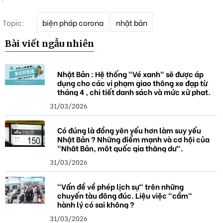
T
Topic:
biện pháp corona
nhật bản
ừ
k
Bài viết ngẫu nhiên
h
ó
a
Nhật Bản : Hệ thống "Vé xanh" sẽ được áp
dụng cho các vi phạm giao thông xe đạp từ
tháng 4 , chi tiết danh sách và mức xử phạt.
31/03/2026
Có đúng là đồng yên yếu hơn làm suy yếu
Nhật Bản ? Những điểm mạnh và cơ hội của
"Nhật Bản, một quốc gia thặng dư".
31/03/2026
"Vấn đề về phép lịch sự" trên những
chuyến tàu đông đúc. Liệu việc "cầm"
hành lý có sai không ?
31/03/2026