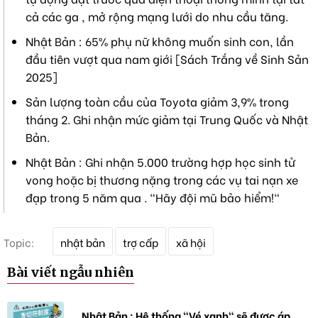
cả các ga , mở rộng mạng lưới do nhu cầu tăng.
Nhật Bản : 65% phụ nữ không muốn sinh con, lần
đầu tiên vượt qua nam giới [Sách Trắng về Sinh Sản
2025]
Sản lượng toàn cầu của Toyota giảm 3,9% trong
tháng 2. Ghi nhận mức giảm tại Trung Quốc và Nhật
Bản.
Nhật Bản : Ghi nhận 5.000 trường hợp học sinh tử
vong hoặc bị thương nặng trong các vụ tai nạn xe
đạp trong 5 năm qua . "Hãy đội mũ bảo hiểm!"
T
Topic:
nhật bản
trợ cấp
xã hội
ừ
k
Bài viết ngẫu nhiên
h
ó
a
Nhật Bản : Hệ thống "Vé xanh" sẽ được áp