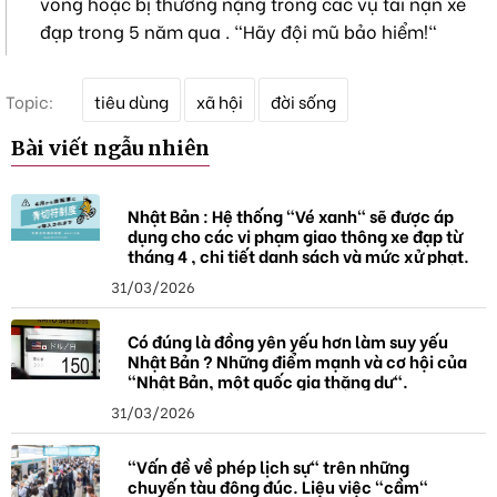
vong hoặc bị thương nặng trong các vụ tai nạn xe
đạp trong 5 năm qua . "Hãy đội mũ bảo hiểm!"
T
Topic:
tiêu dùng
xã hội
đời sống
ừ
k
Bài viết ngẫu nhiên
h
ó
a
Nhật Bản : Hệ thống "Vé xanh" sẽ được áp
dụng cho các vi phạm giao thông xe đạp từ
tháng 4 , chi tiết danh sách và mức xử phạt.
31/03/2026
Có đúng là đồng yên yếu hơn làm suy yếu
Nhật Bản ? Những điểm mạnh và cơ hội của
"Nhật Bản, một quốc gia thặng dư".
31/03/2026
"Vấn đề về phép lịch sự" trên những
chuyến tàu đông đúc. Liệu việc "cầm"