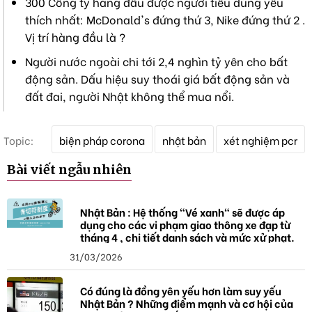
300 Công ty hàng đầu được người tiêu dùng yêu
thích nhất: McDonald's đứng thứ 3, Nike đứng thứ 2 .
Vị trí hàng đầu là ?
Người nước ngoài chi tới 2,4 nghìn tỷ yên cho bất
động sản. Dấu hiệu suy thoái giá bất động sản và
đất đai, người Nhật không thể mua nổi.
T
Topic:
biện pháp corona
nhật bản
xét nghiệm pcr
ừ
k
Bài viết ngẫu nhiên
h
ó
a
Nhật Bản : Hệ thống "Vé xanh" sẽ được áp
dụng cho các vi phạm giao thông xe đạp từ
tháng 4 , chi tiết danh sách và mức xử phạt.
31/03/2026
Có đúng là đồng yên yếu hơn làm suy yếu
Nhật Bản ? Những điểm mạnh và cơ hội của