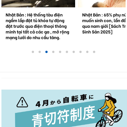
Nhật Bản : 65% phụ nữ không
Natto trở thành hiện 
muốn sinh con, lần đầu tiên vượt
cầu . Bối cảnh và triể
qua nam giới [Sách Trắng về
tương lai.
Sinh Sản 2025]