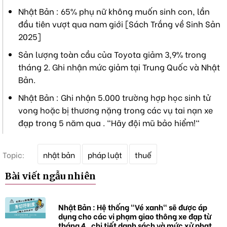
Nhật Bản : 65% phụ nữ không muốn sinh con, lần
đầu tiên vượt qua nam giới [Sách Trắng về Sinh Sản
2025]
Sản lượng toàn cầu của Toyota giảm 3,9% trong
tháng 2. Ghi nhận mức giảm tại Trung Quốc và Nhật
Bản.
Nhật Bản : Ghi nhận 5.000 trường hợp học sinh tử
vong hoặc bị thương nặng trong các vụ tai nạn xe
đạp trong 5 năm qua . "Hãy đội mũ bảo hiểm!"
T
Topic:
nhật bản
pháp luật
thuế
ừ
k
Bài viết ngẫu nhiên
h
ó
a
Nhật Bản : Hệ thống "Vé xanh" sẽ được áp
dụng cho các vi phạm giao thông xe đạp từ
tháng 4 , chi tiết danh sách và mức xử phạt.