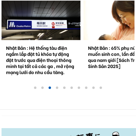
Nhật Bản : 65% phụ nữ không
Natto trở thành hiện 
muốn sinh con, lần đầu tiên vượt
cầu . Bối cảnh và triể
qua nam giới [Sách Trắng về
tương lai.
Sinh Sản 2025]