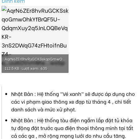
Đính kèm
AqrN6ZEr8hvRuGCKSskqoGmwOhkYfBrQF5U-QdqmXuy2q5JnLOQBeVqKR-3nS2DWqG74zFHtoifnBuZ4-q_uuI6DVvmMw...webp
112.5 KB · Lượt xem: 635
Nhật Bản : Hệ thống "Vé xanh" sẽ được áp dụng cho
các vi phạm giao thông xe đạp từ tháng 4 , chi tiết
danh sách và mức xử phạt.
Nhật Bản : Hệ thống tàu điện ngầm lắp đặt tủ khóa
tự động đặt trước qua điện thoại thông minh tại tất
cả các ga , mở rộng mạng lưới do nhu cầu tăng.