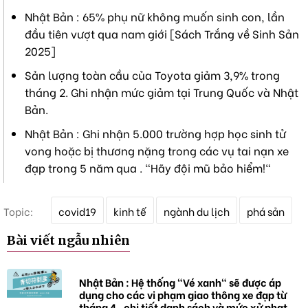
Nhật Bản : 65% phụ nữ không muốn sinh con, lần
đầu tiên vượt qua nam giới [Sách Trắng về Sinh Sản
2025]
Sản lượng toàn cầu của Toyota giảm 3,9% trong
tháng 2. Ghi nhận mức giảm tại Trung Quốc và Nhật
Bản.
Nhật Bản : Ghi nhận 5.000 trường hợp học sinh tử
vong hoặc bị thương nặng trong các vụ tai nạn xe
đạp trong 5 năm qua . "Hãy đội mũ bảo hiểm!"
T
Topic:
covid19
kinh tế
ngành du lịch
phá sản
ừ
k
Bài viết ngẫu nhiên
h
ó
a
Nhật Bản : Hệ thống "Vé xanh" sẽ được áp
dụng cho các vi phạm giao thông xe đạp từ
tháng 4 , chi tiết danh sách và mức xử phạt.